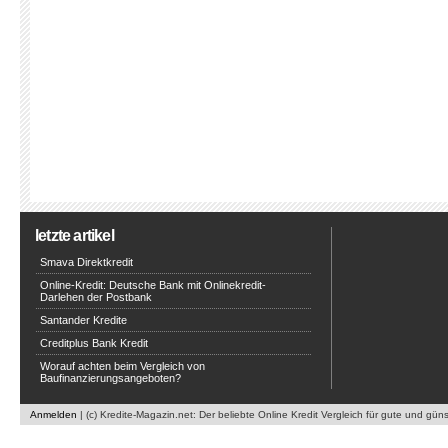
letzte artikel
Smava Direktkredit
Online-Kredit: Deutsche Bank mit Onlinekredit-
Darlehen der Postbank
Santander Kredite
Creditplus Bank Kredit
Worauf achten beim Vergleich von
Baufinanzierungsangeboten?
Anmelden
| (c) Kredite-Magazin.net: Der beliebte Online Kredit Vergleich für gute und gün