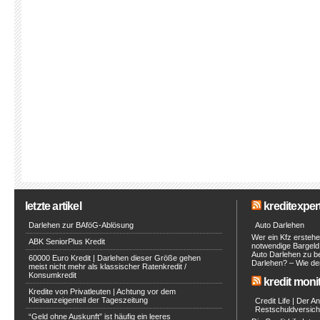
letzte artikel
kreditexpert
Darlehen zur BAföG-Ablösung
Auto Darlehen
Wer ein Kfz erstehe
ABK SeniorPlus Kredit
notwendige Bargeld 
Auto Darlehen zu be
60000 Euro Kredit | Darlehen dieser Größe gehen
Darlehen? – Wie de
meist nicht mehr als klassischer Ratenkredit /
Konsumkredit
kredit moni
Kredite von Privatleuten | Achtung vor dem
Kleinanzeigenteil der Tageszeitung
Credit Life | Der A
Restschuldversich
“Geld ohne Auskunft” ist häufig ein leeres