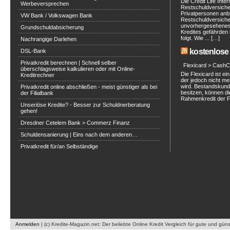
Die Credit Life Inte
Werbeversprechen
Restschuldversich
Privatpersonen anbi
VW Bank / Volkswagen Bank
Restschuldversiche
unvorhergesehenes 
Grundschuldabsicherung
Kredites gefährden 
folgt. Wie ... […]
Nachrangige Darlehen
kostenlose 
DSL-Bank
Privatkredit berechnen | Schnell selber
Flexicard > CashC
überschlagsweise kalkulieren oder mit Online-
Die Flexicard ist 
Kreditrechner
der jedoch nicht m
wird. Bestandskunde
Privatkredit online abschließen - meist günstiger als bei
besitzen, können di
der Filialbank
Rahmenkredit der Fle
Unseriöse Kredite? - Besser zur Schuldnerberatung
gehen!
Dresdner Cetelem Bank > Commerz Finanz
Schuldensanierung | Eins nach dem anderen…
Privatkredit für/an Selbständige
Anmelden
|
(c) Kredite-Magazin.net: Der beliebte Online Kredit Vergleich für gute und gün