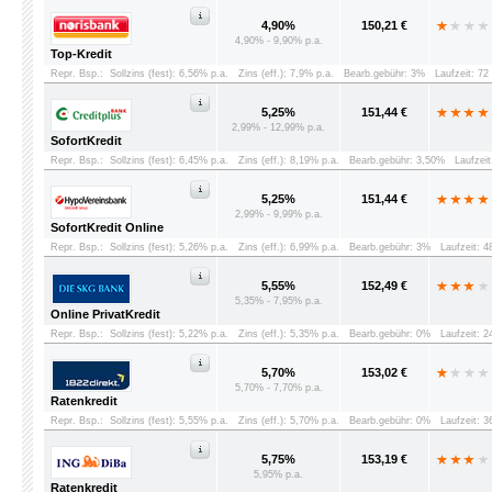
4,90%
150,21 €
4,90% - 9,90% p.a.
Top-Kredit
Repr. Bsp.:
Sollzins (fest): 6,56% p.a.
Zins (eff.): 7,9% p.a.
Bearb.gebühr: 3%
Laufzeit: 7
5,25%
151,44 €
2,99% - 12,99% p.a.
SofortKredit
Repr. Bsp.:
Sollzins (fest): 6,45% p.a.
Zins (eff.): 8,19% p.a.
Bearb.gebühr: 3,50%
Laufzei
5,25%
151,44 €
2,99% - 9,99% p.a.
SofortKredit Online
Repr. Bsp.:
Sollzins (fest): 5,26% p.a.
Zins (eff.): 6,99% p.a.
Bearb.gebühr: 3%
Laufzeit: 
5,55%
152,49 €
5,35% - 7,95% p.a.
Online PrivatKredit
Repr. Bsp.:
Sollzins (fest): 5,22% p.a.
Zins (eff.): 5,35% p.a.
Bearb.gebühr: 0%
Laufzeit: 
5,70%
153,02 €
5,70% - 7,70% p.a.
Ratenkredit
Repr. Bsp.:
Sollzins (fest): 5,55% p.a.
Zins (eff.): 5,70% p.a.
Bearb.gebühr: 0%
Laufzeit: 
5,75%
153,19 €
5,95% p.a.
Ratenkredit