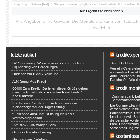
Repr. Bsp.:
Sollzins (fest): 5,79% p.a.
Zins (eff.): 5,95% p.a.
Bearb.gebühr: 0%
Laufzeit: 
Alle Ergebnisse einblenden »
Alle Angaben ohne Gewähr. Die Monatsrate kann vom tatsäch
abweichen.
letzte artikel
kreditexpert
B2C-Factoring | Wissenswertes zur schnelleren
Auto Darlehen
Liquidierung von Forderungen
Wer ein Kfz erstehe
notwendige Bargeld 
Darlehen zur BAföG-Ablösung
Auto Darlehen zu be
Darlehen? – Wie de
ABK SeniorPlus Kredit
kredit moni
60000 Euro Kredit | Darlehen dieser Größe gehen
meist nicht mehr als klassischer Ratenkredit /
Konsumkredit
Commerzbank Betri
Betriebsmittelfinan
Kredite von Privatleuten | Achtung vor dem
Die Commerzbank b
Kleinanzeigenteil der Tageszeitung
verschiedene Instr
Betriebsmitteln. Da
“Geld ohne Auskunft” ist häufig ein leeres
Kreditarten wie Bar
Werbeversprechen
die Bereiche Ford
Base-Finanzierung.
VW Bank / Volkswagen Bank
Verschmelzung mit d
Grundschuldabsicherung
kostenlose 
Nachrangige Darlehen