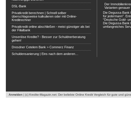
Der Immobilienkre
DSL-Bank
Varianten genauer 
Die Degussa Bank b
Privatkredit berechnen | Schnell selber
für jedermann”. Ent
überschlagsweise kalkulieren oder mit Online-
“Deutsche Gold- un
Kreditrechner
Die Degussa Bank b
Privatkredit online abschließen - meist günstiger als bei
umfangreiches Servi
der Filialbank
Unseriöse Kredite? - Besser zur Schuldnerberatung
gehen!
Dresdner Cetelem Bank > Commerz Finanz
Schuldensanierung | Eins nach dem anderen…
Anmelden
|
(c) Kredite-Magazin.net: Der beliebte Online Kredit Vergleich für gute und gün