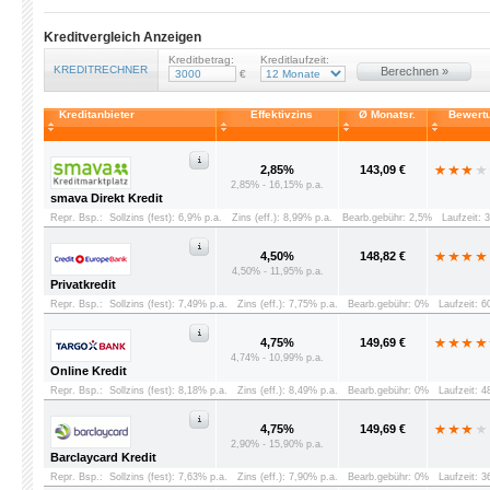
Kreditvergleich Anzeigen
Kreditbetrag:
Kreditlaufzeit:
KREDITRECHNER
Berechnen »
€
Kreditanbieter
Effektivzins
Ø Monatsr.
Bewert
2,85%
143,09 €
2,85% - 16,15% p.a.
smava Direkt Kredit
Repr. Bsp.:
Sollzins (fest): 6,9% p.a.
Zins (eff.): 8,99% p.a.
Bearb.gebühr: 2,5%
Laufzeit: 
4,50%
148,82 €
4,50% - 11,95% p.a.
Privatkredit
Repr. Bsp.:
Sollzins (fest): 7,49% p.a.
Zins (eff.): 7,75% p.a.
Bearb.gebühr: 0%
Laufzeit: 
4,75%
149,69 €
4,74% - 10,99% p.a.
Online Kredit
Repr. Bsp.:
Sollzins (fest): 8,18% p.a.
Zins (eff.): 8,49% p.a.
Bearb.gebühr: 0%
Laufzeit: 
4,75%
149,69 €
2,90% - 15,90% p.a.
Barclaycard Kredit
Repr. Bsp.:
Sollzins (fest): 7,63% p.a.
Zins (eff.): 7,90% p.a.
Bearb.gebühr: 0%
Laufzeit: 