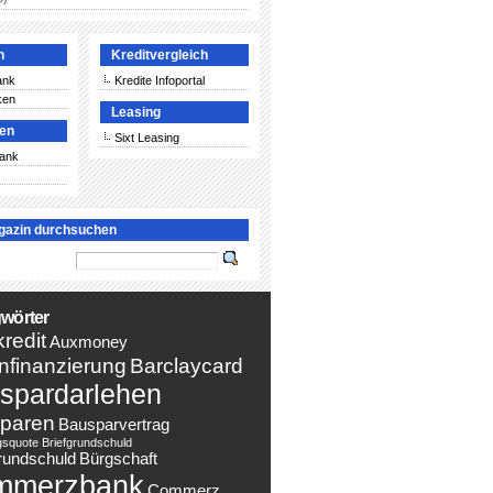
n
Kreditvergleich
ank
Kredite Infoportal
ken
Leasing
ken
Sixt Leasing
Bank
gazin durchsuchen
wörter
redit
Auxmoney
nfinanzierung
Barclaycard
spardarlehen
paren
Bausparvertrag
gsquote
Briefgrundschuld
rundschuld
Bürgschaft
mmerzbank
Commerz