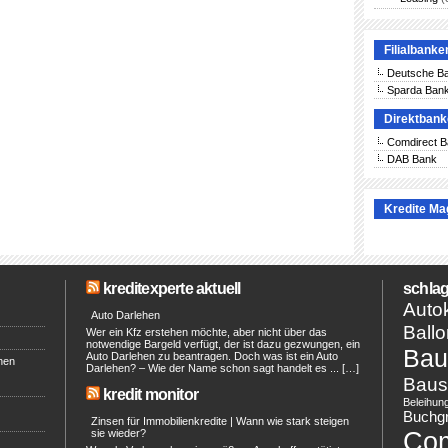
Filialbanke
Deutsche B
Sparda Ban
Direktban
Comdirect 
DAB Bank
Kredite Ma
kreditexperte aktuell
schlag
Autok
Auto Darlehen
Ballo
Wer ein Kfz erstehen möchte, aber nicht über das
notwendige Bargeld verfügt, der ist dazu gezwungen, ein
Bau
Auto Darlehen zu beantragen. Doch was ist ein Auto
hen
Darlehen? – Wie der Name schon sagt handelt es ... […]
Baus
kredit monitor
Beleihun
Buchg
Zinsen für Immobilienkredite | Wann wie stark steigen
Co
sie wieder?