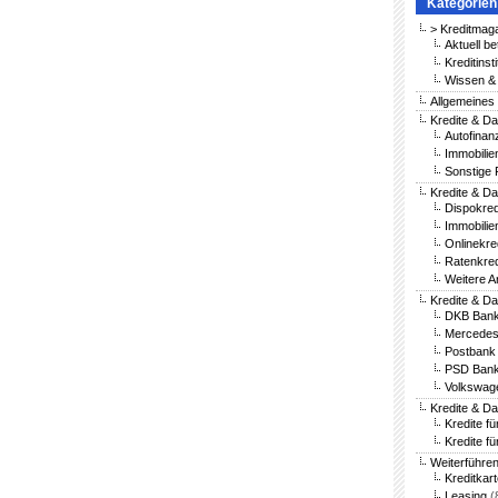
Kategorien
> Kreditmag
Aktuell be
Kreditinst
Wissen & 
Allgemeines
Kredite & Da
Autofinan
Immobilie
Sonstige 
Kredite & Da
Dispokred
Immobilie
Onlinekre
Ratenkred
Weitere A
Kredite & D
DKB Bank
Mercedes
Postbank 
PSD Bank
Volkswag
Kredite & D
Kredite f
Kredite fü
Weiterführe
Kreditkar
Leasing
(