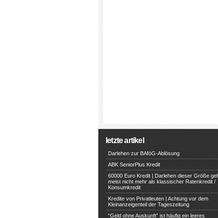
letzte artikel
Darlehen zur BAföG-Ablösung
ABK SeniorPlus Kredit
60000 Euro Kredit | Darlehen dieser Größe ge
meist nicht mehr als klassischer Ratenkredit /
Konsumkredit
Kredite von Privatleuten | Achtung vor dem
Kleinanzeigenteil der Tageszeitung
“Geld ohne Auskunft” ist häufig ein leeres