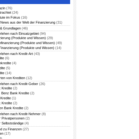
azin
(76)
trachtet
(24)
itute im Fokus
(16)
News aus der Welt der Finanzierung
(31)
 & Grundlagen
(46)
rlehen nach Einsatzgebiet
(94)
zierung (Produkte und Wissen)
(29)
nfinanzierung (Produkte und Wissen)
(49)
Finanzierung (Produkte und Wissen)
(14)
rlehen nach Kredit-Art
(43)
ite
(6)
nkredite
(4)
dite
(5)
ite
(14)
rten von Krediten
(12)
arlehen nach Kredit-Geber
(26)
 Kredite
(2)
 Benz Bank Kredite
(2)
Kredite
(1)
 Kredite
(2)
en Bank Kredite
(2)
arlehen nach Kredit-Nehmer
(8)
ür Privatpersonen
(2)
r Selbstständige
(4)
nd zu Finanzen
(27)
ten
(17)
8)