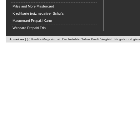
Miles and More Mastercard
Kreditkarte trotz negativer Schufa
Mastercard Prepaid-Karte
Wirecard Prepaid Trio
Anmelden
| (c) Kredite-Magazin.net: Der beliebte Online Kredit Vergleich für gute und gün