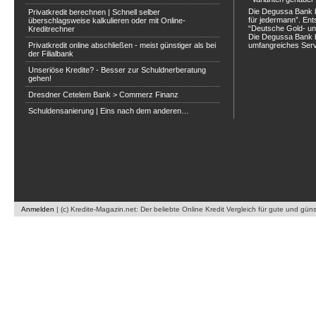
Die Degussa Bank b
Privatkredit berechnen | Schnell selber
für jedermann”. Ent
überschlagsweise kalkulieren oder mit Online-
“Deutsche Gold- un
Kreditrechner
Die Degussa Bank b
Privatkredit online abschließen - meist günstiger als bei
umfangreiches Servi
der Filialbank
Unseriöse Kredite? - Besser zur Schuldnerberatung
gehen!
Dresdner Cetelem Bank > Commerz Finanz
Schuldensanierung | Eins nach dem anderen…
Anmelden
|
(c) Kredite-Magazin.net: Der beliebte Online Kredit Vergleich für gute und gün