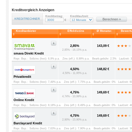
Kreditvergleich Anzeigen
Kreditbetrag:
Kreditlaufzeit:
KREDITRECHNER
Berechnen »
€
Kreditanbieter
Effektivzins
Ø Monatsr.
Bewert
2,85%
143,09 €
2,85% - 16,15% p.a.
smava Direkt Kredit
Repr. Bsp.:
Sollzins (fest): 6,9% p.a.
Zins (eff.): 8,99% p.a.
Bearb.gebühr: 2,5%
Laufzeit: 
4,50%
148,82 €
4,50% - 11,95% p.a.
Privatkredit
Repr. Bsp.:
Sollzins (fest): 7,49% p.a.
Zins (eff.): 7,75% p.a.
Bearb.gebühr: 0%
Laufzeit: 
4,75%
149,69 €
4,74% - 10,99% p.a.
Online Kredit
Repr. Bsp.:
Sollzins (fest): 8,18% p.a.
Zins (eff.): 8,49% p.a.
Bearb.gebühr: 0%
Laufzeit: 
4,75%
149,69 €
2,90% - 15,90% p.a.
Barclaycard Kredit
Repr. Bsp.:
Sollzins (fest): 7,63% p.a.
Zins (eff.): 7,90% p.a.
Bearb.gebühr: 0%
Laufzeit: 