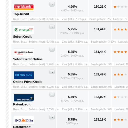
4,90%
150,21 €
4,90% - 9,90% p.a.
Top-Kredit
Repr. Bsp.:
Sollzins (fest): 6,56% p.a.
Zins (eff.): 7,9% p.a.
Bearb.gebühr: 3%
Laufzeit: 7
5,25%
151,44 €
2,99% - 12,99% p.a.
SofortKredit
Repr. Bsp.:
Sollzins (fest): 6,45% p.a.
Zins (eff.): 8,19% p.a.
Bearb.gebühr: 3,50%
Laufzei
5,25%
151,44 €
2,99% - 9,99% p.a.
SofortKredit Online
Repr. Bsp.:
Sollzins (fest): 5,26% p.a.
Zins (eff.): 6,99% p.a.
Bearb.gebühr: 3%
Laufzeit: 
5,55%
152,49 €
5,35% - 7,95% p.a.
Online PrivatKredit
Repr. Bsp.:
Sollzins (fest): 5,22% p.a.
Zins (eff.): 5,35% p.a.
Bearb.gebühr: 0%
Laufzeit: 
5,70%
153,02 €
5,70% - 7,70% p.a.
Ratenkredit
Repr. Bsp.:
Sollzins (fest): 5,55% p.a.
Zins (eff.): 5,70% p.a.
Bearb.gebühr: 0%
Laufzeit: 
5,75%
153,19 €
5,95% p.a.
Ratenkredit