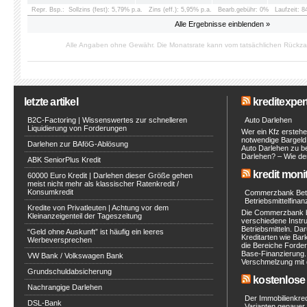
Repr. Bsp.:
Sollzins (fest): 5,79% p.a.
Zins (eff.): 5,95% p.a.
Bearb.gebühr: 0%
Laufzeit: 
Alle Ergebnisse einblenden »
Alle Angaben ohne Gewähr. Die Monatsrate kann vom tatsächlichen Rückz
letzte artikel
kreditexpert
B2C-Factoring | Wissenswertes zur schnelleren
Auto Darlehen
Liquidierung von Forderungen
Wer ein Kfz erstehe
notwendige Bargeld 
Darlehen zur BAföG-Ablösung
Auto Darlehen zu be
Darlehen? – Wie de
ABK SeniorPlus Kredit
kredit moni
60000 Euro Kredit | Darlehen dieser Größe gehen
meist nicht mehr als klassischer Ratenkredit /
Konsumkredit
Commerzbank Betri
Betriebsmittelfinan
Kredite von Privatleuten | Achtung vor dem
Die Commerzbank b
Kleinanzeigenteil der Tageszeitung
verschiedene Instr
Betriebsmitteln. Da
“Geld ohne Auskunft” ist häufig ein leeres
Kreditarten wie Bar
Werbeversprechen
die Bereiche Ford
Base-Finanzierung.
VW Bank / Volkswagen Bank
Verschmelzung mit d
Grundschuldabsicherung
kostenlose 
Nachrangige Darlehen
Der Immobilienkre
DSL-Bank
Varianten genauer 