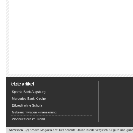
letzte artikel
Sparda-Bank Augsburg
Mercedes Bank Kredite
Eilkredit ohne Schufa
Gebrauchtwagen Finanzierung
Wohnriestern im Trend
Anmelden
| (c) Kredite-Magazin.net: Der beliebte Online Kredit Vergleich für gute und gün