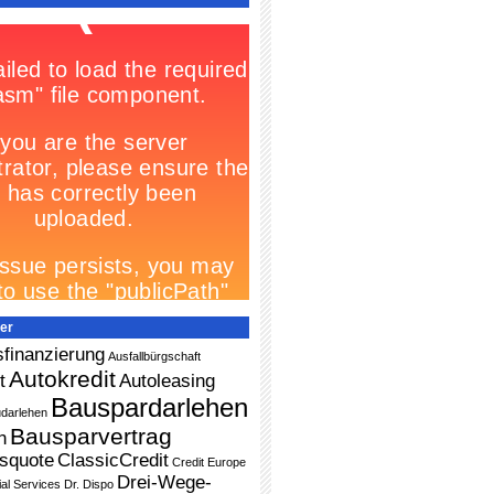
er
finanzierung
Ausfallbürgschaft
Autokredit
t
Autoleasing
Bauspardarlehen
darlehen
Bausparvertrag
n
squote
ClassicCredit
Credit Europe
Drei-Wege-
ial Services
Dr. Dispo