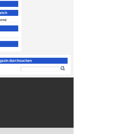
leich
ortal
gazin durchsuchen