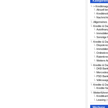
Kategorien
> Kreditmag
Aktuell be
Kreditinst
Nachricht
Allgemeines
Kredite & Da
Autofinan
Immobilie
Sonstige 
Kredite & Da
Dispokred
Immobilie
Onlinekre
Ratenkred
Weitere A
Kredite & D
DKB Bank
Mercedes
PSD Bank
Volkswag
Kredite & D
Kredite fü
Weiterführe
Kreditkar
Leasing
(
Werbung