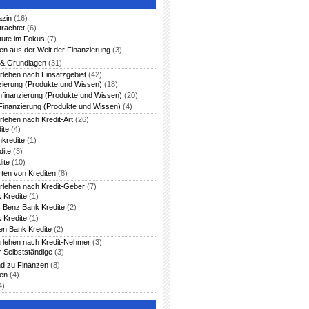
azin
(16)
trachtet
(6)
itute im Fokus
(7)
en aus der Welt der Finanzierung
(3)
 & Grundlagen
(31)
rlehen nach Einsatzgebiet
(42)
zierung (Produkte und Wissen)
(18)
nfinanzierung (Produkte und Wissen)
(20)
Finanzierung (Produkte und Wissen)
(4)
rlehen nach Kredit-Art
(26)
ite
(4)
nkredite
(1)
dite
(3)
ite
(10)
rten von Krediten
(8)
arlehen nach Kredit-Geber
(7)
 Kredite
(1)
 Benz Bank Kredite
(2)
 Kredite
(1)
en Bank Kredite
(2)
arlehen nach Kredit-Nehmer
(3)
r Selbstständige
(3)
nd zu Finanzen
(8)
ten
(4)
4)