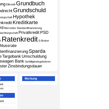
Grundbuch
ung
Eilkredit
Grundschuld
ndrecht
Hypothek
bürgschaft
Kreditkarte
nkredit
rd
Mercedes Standardfinanzierung
Privatkredit
PSD
Nachbürgschaft
Ratenkredit
t
S-Broker
hlussrate
Sparda
tenfinanzierung
e
Targobank
Umschuldung
kswagen Bank
Vorfälligkeitsgebühren
ster
Zinsbindungsdauer
n
Werbung
ank
ken
ken
Bank