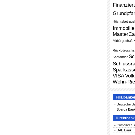
Finanzier
Grundpfa
Höchtsbetrags
Immobilie
MasterCa
Mitbürgschaft
Rückbürgschaf
Sc
Santander
Schlussra
Sparkass
VISA
Vol
Wohn-Rie
Filialbanke
Deutsche B
Sparda Ban
Direktban
Comdirect 
DAB Bank