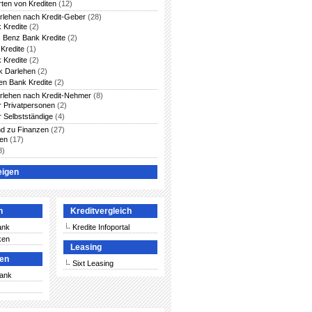
rten von Krediten
(12)
arlehen nach Kredit-Geber
(28)
 Kredite
(2)
 Benz Bank Kredite
(2)
Kredite
(1)
 Kredite
(2)
 Darlehen
(2)
en Bank Kredite
(2)
arlehen nach Kredit-Nehmer
(8)
ür Privatpersonen
(2)
r Selbstständige
(4)
nd zu Finanzen
(27)
ten
(17)
8)
eigen
n
Kreditvergleich
ank
Kredite Infoportal
ken
Leasing
ken
Sixt Leasing
Bank