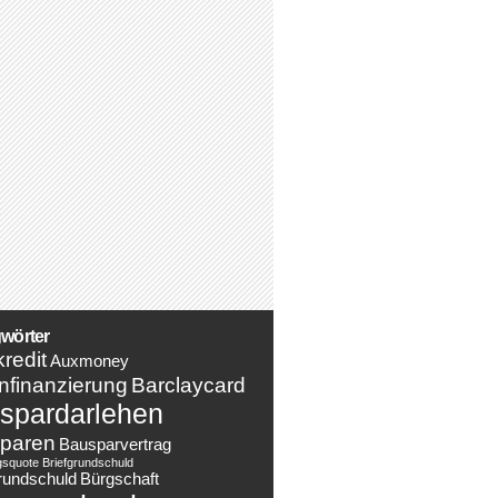
wörter
redit
Auxmoney
nfinanzierung
Barclaycard
spardarlehen
paren
Bausparvertrag
gsquote
Briefgrundschuld
rundschuld
Bürgschaft