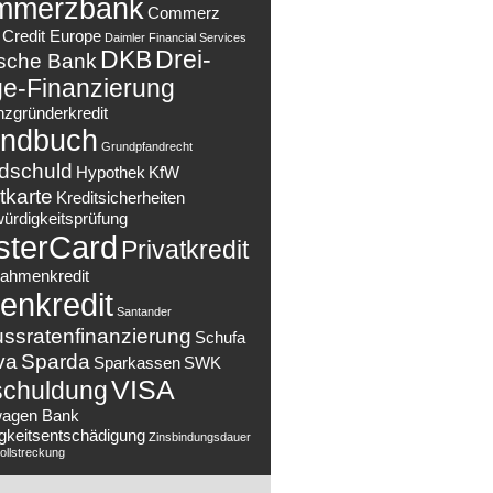
mmerzbank
Commerz
Credit Europe
Daimler Financial Services
DKB
Drei-
sche Bank
e-Finanzierung
nzgründerkredit
ndbuch
Grundpfandrecht
dschuld
Hypothek
KfW
tkarte
Kreditsicherheiten
würdigkeitsprüfung
sterCard
Privatkredit
ahmenkredit
enkredit
Santander
ussratenfinanzierung
Schufa
va
Sparda
Sparkassen
SWK
VISA
chuldung
wagen Bank
ligkeitsentschädigung
Zinsbindungsdauer
llstreckung