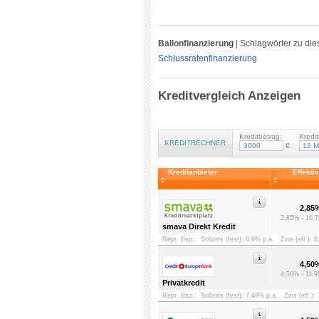
Ballonfinanzierung
|
Schlagwörter zu die
Schlussratenfinanzierung
Kreditvergleich Anzeigen
Kreditbetrag:
Kredit
KREDITRECHNER
€
Kreditanbieter
Effekti
2,85
2,85% - 16,7
smava Direkt Kredit
Repr. Bsp.:
Sollzins (fest): 6,9% p.a.
Zins (eff.): 
4,50
4,50% - 11,9
Privatkredit
Repr. Bsp.:
Sollzins (fest): 7,49% p.a.
Zins (eff.):