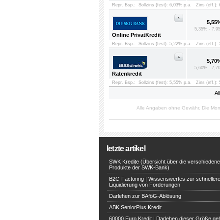
Repr. Bsp.:
Sollzins (fest): 6,03% p.a.
Zins (eff.):
5,55
5,35% - 7,9
Online PrivatKredit
Repr. Bsp.:
Sollzins (fest): 5,22% p.a.
Zins (eff.):
5,70
5,60% - 7,7
Ratenkredit
Repr. Bsp.:
Sollzins (fest): 5,55% p.a.
Zins (eff.):
Al
Alle Angaben ohne Gewähr. Die Mon
letzte artikel
SWK Kredite (Übersicht über die verschieden
Produkte der SWK-Bank)
B2C-Factoring | Wissenswertes zur schneller
Liquidierung von Forderungen
Darlehen zur BAföG-Ablösung
ABK SeniorPlus Kredit
60000 Euro Kredit | Darlehen dieser Größe ge