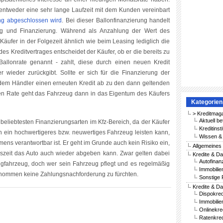
entweder eine sehr lange Laufzeit mit dem Kunden vereinbart
ng abgeschlossen wird
. Bei dieser Ballonfinanzierung handelt
g und Finanzierung. Während als Anzahlung der Wert des
Käufer in der Folgezeit ähnlich wie beim Leasing lediglich die
des Kreditvertrages entscheidet der Käufer, ob er die bereits zu
Ballonrate genannt - zahlt, diese durch einen neuen Kredit
 wieder zurückgibt. Sollte er sich für die Finanzierung der
t dem Händler einen erneuten Kredit ab zu den dann geltenden
ten Rate geht das Fahrzeug dann in das Eigentum des Käufers
Kategorien
> Kreditmag
Aktuell be
 beliebtesten Finanzierungsarten im Kfz-Bereich, da der Käufer
Kreditinst
ch ein hochwertigeres bzw. neuwertiges Fahrzeug leisten kann,
Wissen & 
ens verantwortbar ist. Er geht im Grunde auch kein Risiko ein,
Allgemeines
gszeit das Auto auch wieder abgeben kann. Zwar gelten dabei
Kredite & Da
Autofinan
gfahrzeug, doch wer sein Fahrzeug pflegt und es regelmäßig
Immobilie
genommen keine Zahlungsnachforderung zu fürchten.
Sonstige 
Kredite & Da
Dispokred
Immobilie
Onlinekre
Ratenkred