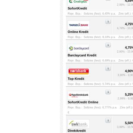
4,59
2,99% - 12,9
SofortKredit
Repr. Bsp.:
Sollzins (fest): 6,45% p.a.
Zins (eff.):
4,75
4,74% - 10,9
Online Kredit
Repr. Bsp.:
Sollzins (fest): 8,18% p.a.
Zins (eff.):
4,75
2,90% - 15,9
Barclaycard Kredit
Repr. Bsp.:
Sollzins (fest): 6,69% p.a.
Zins (eff.):
4,90
3,90% - 9,9
Top-Kredit
Repr. Bsp.:
Sollzins (fest): 5,74% p.a.
Zins (eff.):
5,25
2,99% - 9,9
SofortKredit Online
Repr. Bsp.:
Sollzins (fest): 6,777% p.a.
Zins (eff.)
€
5,50
3,99% - 10,5
Direktkredit