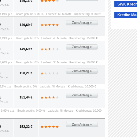
%
149,13 €
SWK Kredi
9% p.a.
 8,19% p.a.
Bearb.gebühr: 0,00 %
Laufzeit: 60 Monate
Kreditbetrag: 5.000 €
Kredite Ma
Zum Antrag »
%
149,69 €
9% p.a.
 8,49% p.a.
Bearb.gebühr: 0%
Laufzeit: 48 Monate
Kreditbetrag: 15.000 €
Zum Antrag »
%
149,69 €
0% p.a.
 6,90% p.a.
Bearb.gebühr: 0%
Laufzeit: 36 Monate
Kreditbetrag: 10.000 €
Zum Antrag »
%
150,21 €
0% p.a.
 5,9% p.a.
Bearb.gebühr: 0%
Laufzeit: 48 Monate
Kreditbetrag: 10.000 €
Zum Antrag »
%
151,44 €
9% p.a.
: 6,99% p.a.
Bearb.gebühr: 0,00 %
Laufzeit: 48 Monate
Kreditbetrag: 10.000
Zum Antrag »
%
152,32 €
0% p.a.