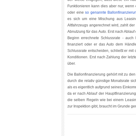
Funktionieren kann dies aber nur, wenn 
oder eine
so genannte Ballonfinanzieru
es sich um eine Mischung aus Leasin
Altfahrzeugs angerechnet wird, zahlt der 
Abnutzung für das Auto. Erst nach Ablauf 
Beginn errechnete Schlussrate - auch 
finanziert oder er das Auto dem Händler
Schlussrate entscheiden, schließt er mi
Konditionen. Erst nach Zahlung der letz
über.
Die Ballonfinanzierung gehört mit zu den
durch die relativ günstige Monatsrate si
als es eigentlich aufgrund seines Einkomm
da er nach Ablauf der Hauptfinanzierun
die selben Regeln wie bei einem Leasin
zur Inspektion gibt, braucht im Grunde 