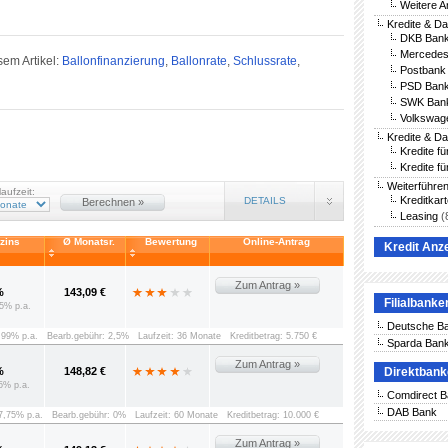
Weitere A
Kredite & D
DKB Bank
Mercedes
sem Artikel:
Ballonfinanzierung
,
Ballonrate
,
Schlussrate
,
Postbank 
PSD Bank
SWK Bank
Volkswag
Kredite & D
Kredite f
Kredite fü
Weiterführe
laufzeit:
Kreditkar
DETAILS
Berechnen »
Leasing
(
vzins
Ø Monatsr.
Bewertung
Online-Antrag
Kredit Anz
Zum Antrag »
%
143,09 €
Filialbanke
5% p.a.
Deutsche B
8,99% p.a.
Bearb.gebühr: 2,5%
Laufzeit: 36 Monate
Kreditbetrag: 5.750 €
Sparda Ban
Zum Antrag »
%
148,82 €
Direktban
5% p.a.
Comdirect 
DAB Bank
 7,75% p.a.
Bearb.gebühr: 0%
Laufzeit: 60 Monate
Kreditbetrag: 10.000 €
Zum Antrag »