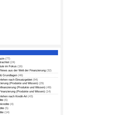
azin
(77)
trachtet
(24)
itute im Fokus
(16)
News aus der Welt der Finanzierung
(32)
 & Grundlagen
(46)
rlehen nach Einsatzgebiet
(94)
zierung (Produkte und Wissen)
(29)
nfinanzierung (Produkte und Wissen)
(49)
Finanzierung (Produkte und Wissen)
(14)
rlehen nach Kredit-Art
(43)
ite
(6)
nkredite
(4)
dite
(5)
ite
(14)