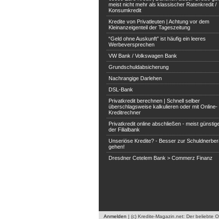
meist nicht mehr als klassischer Ratenkredit /
Konsumkredit
Kredite von Privatleuten | Achtung vor dem
Kleinanzeigenteil der Tageszeitung
“Geld ohne Auskunft” ist häufig ein leeres
Werbeversprechen
VW Bank / Volkswagen Bank
Grundschuldabsicherung
Nachrangige Darlehen
DSL-Bank
Privatkredit berechnen | Schnell selber
überschlagsweise kalkulieren oder mit Online-
Kreditrechner
Privatkredit online abschließen - meist günstige
der Filialbank
Unseriöse Kredite? - Besser zur Schuldnerbe
gehen!
Dresdner Cetelem Bank > Commerz Finanz
Anmelden
|
(c) Kredite-Magazin.net: Der beliebte 