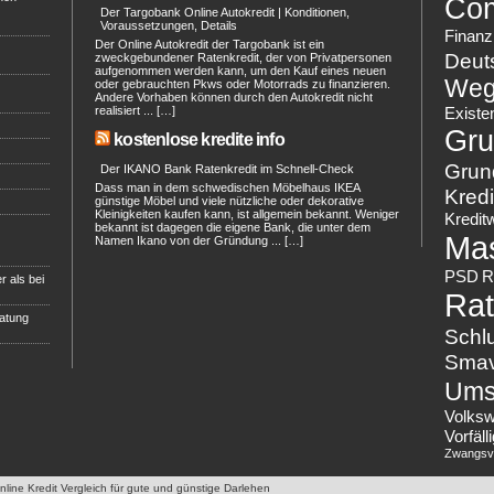
Co
Der Targobank Online Autokredit | Konditionen,
Voraussetzungen, Details
Finanz
Der Online Autokredit der Targobank ist ein
Deut
zweckgebundener Ratenkredit, der von Privatpersonen
aufgenommen werden kann, um den Kauf eines neuen
Weg
oder gebrauchten Pkws oder Motorrads zu finanzieren.
Andere Vorhaben können durch den Autokredit nicht
realisiert ... […]
Existe
Gru
kostenlose kredite info
Grun
Der IKANO Bank Ratenkredit im Schnell-Check
Dass man in dem schwedischen Möbelhaus IKEA
Kredi
günstige Möbel und viele nützliche oder dekorative
Kleinigkeiten kaufen kann, ist allgemein bekannt. Weniger
Kredit
bekannt ist dagegen die eigene Bank, die unter dem
Ma
Namen Ikano von der Gründung ... […]
PSD
R
r als bei
Rat
ratung
Schl
Sma
Ums
Volks
Vorfäl
Zwangsvo
Online Kredit Vergleich für gute und günstige Darlehen