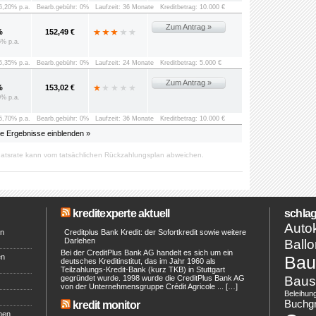
 6,20% p.a.
Bearb.gebühr: 0%
Laufzeit: 36 Monate
Kreditbetrag: 10.000 €
Zum Antrag »
%
152,49 €
5% p.a.
 5,35% p.a.
Bearb.gebühr: 0%
Laufzeit: 24 Monate
Kreditbetrag: 5.000 €
Zum Antrag »
%
153,02 €
0% p.a.
 5,70% p.a.
Bearb.gebühr: 0%
Laufzeit: 36 Monate
Kreditbetrag: 10.000 €
le Ergebnisse einblenden »
atsrate kann vom tatsächlichen Rückzahlungsplan abweichen.
kreditexperte aktuell
schlag
Autok
en
Creditplus Bank Kredit: der Sofortkredit sowie weitere
Darlehen
Ballo
Bei der CreditPlus Bank AG handelt es sich um ein
en
Bau
deutsches Kreditinstitut, das im Jahr 1960 als
Teilzahlungs-Kredit-Bank (kurz TKB) in Stuttgart
Baus
gegründet wurde. 1998 wurde die CreditPlus Bank AG
von der Unternehmensgruppe Crédit Agricole ... […]
Beleihun
Buchg
kredit monitor
hen