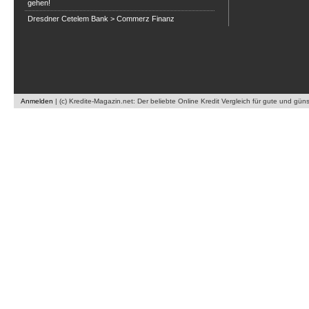
gehen!
Dresdner Cetelem Bank > Commerz Finanz
Anmelden
|
(c) Kredite-Magazin.net: Der beliebte Online Kredit Vergleich für gute und gün