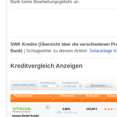
Bank keine Bearbeitungsgebühr an.
SWK Kredite (Übersicht über die verschiedenen P
Bank)
|
Schlagwörter zu diesem Artikel:
Solaranlage K
Kreditvergleich Anzeigen
Kreditbetrag:
Kreditlaufzeit:
KREDITRECHNER
Berechnen »
€
Kreditanbieter
Effektivzins
Ø Monatsr.
Bewert
2,85%
143,09 €
2,85% - 16,75% p.a.
smava Direkt Kredit