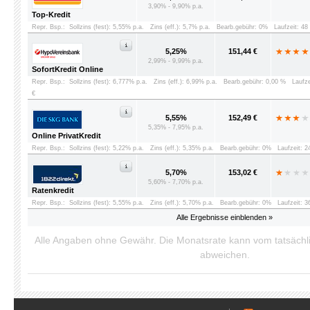
3,90% - 9,90% p.a.
Top-Kredit
Repr. Bsp.:
Sollzins (fest): 5,55% p.a.
Zins (eff.): 5,7% p.a.
Bearb.gebühr: 0%
Laufzeit: 4
5,25%
151,44 €
2,99% - 9,99% p.a.
SofortKredit Online
Repr. Bsp.:
Sollzins (fest): 6,777% p.a.
Zins (eff.): 6,99% p.a.
Bearb.gebühr: 0,00 %
Laufz
€
5,55%
152,49 €
5,35% - 7,95% p.a.
Online PrivatKredit
Repr. Bsp.:
Sollzins (fest): 5,22% p.a.
Zins (eff.): 5,35% p.a.
Bearb.gebühr: 0%
Laufzeit: 
5,70%
153,02 €
5,60% - 7,70% p.a.
Ratenkredit
Repr. Bsp.:
Sollzins (fest): 5,55% p.a.
Zins (eff.): 5,70% p.a.
Bearb.gebühr: 0%
Laufzeit: 
Alle Ergebnisse einblenden »
Alle Angaben ohne Gewähr. Die Monatsrate kann vom tatsäch
abweichen.