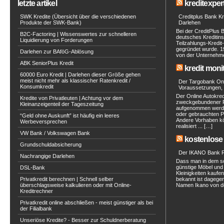
letzte artikel
kreditexpert
SWK Kredite (Übersicht über die verschiedenen
Creditplus Bank Kre
Produkte der SWK-Bank)
Darlehen
Bei der CreditPlus 
B2C-Factoring | Wissenswertes zur schnelleren
deutsches Kreditinst
Liquidierung von Forderungen
Teilzahlungs-Kredit
gegründet wurde. 1
Darlehen zur BAföG-Ablösung
von der Unternehmen
ABK SeniorPlus Kredit
kredit moni
60000 Euro Kredit | Darlehen dieser Größe gehen
meist nicht mehr als klassischer Ratenkredit /
Der Targobank Onli
Konsumkredit
Voraussetzungen, 
Der Online Autokred
Kredite von Privatleuten | Achtung vor dem
zweckgebundener Ra
Kleinanzeigenteil der Tageszeitung
aufgenommen werde
oder gebrauchten P
“Geld ohne Auskunft” ist häufig ein leeres
Andere Vorhaben kö
Werbeversprechen
realisiert ... […]
VW Bank / Volkswagen Bank
kostenlose 
Grundschuldabsicherung
Der IKANO Bank Ra
Nachrangige Darlehen
Dass man in dem s
günstige Möbel und 
DSL-Bank
Kleinigkeiten kaufe
Privatkredit berechnen | Schnell selber
bekannt ist dagegen
überschlagsweise kalkulieren oder mit Online-
Namen Ikano von de
Kreditrechner
Privatkredit online abschließen - meist günstiger als bei
der Filialbank
Unseriöse Kredite? - Besser zur Schuldnerberatung