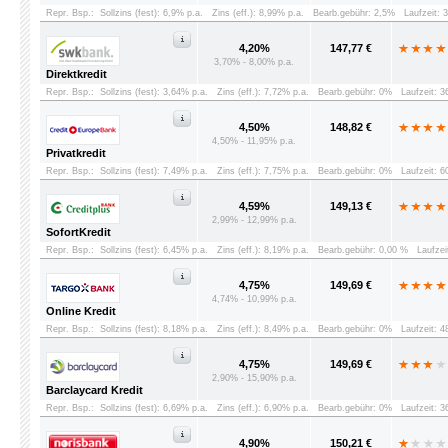
Repr. Bsp.:
Sollzins (fest): 6,9% p.a.
Zins (eff.): 8,99% p.a.
Bearb.gebühr: 2,5%
Laufzeit: 
4,20%
147,77 €
3,70% - 8,00% p.a.
Direktkredit
Repr. Bsp.:
Sollzins (fest): 3,64% p.a.
Zins (eff.): 7,72% p.a.
Bearb.gebühr: 0%
Laufzeit: 
4,50%
148,82 €
4,50% - 11,95% p.a.
Privatkredit
Repr. Bsp.:
Sollzins (fest): 7,49% p.a.
Zins (eff.): 7,75% p.a.
Bearb.gebühr: 0%
Laufzeit: 
4,59%
149,13 €
2,99% - 12,99% p.a.
SofortKredit
Repr. Bsp.:
Sollzins (fest): 6,45% p.a.
Zins (eff.): 8,19% p.a.
Bearb.gebühr: 0,00 %
Laufzei
4,75%
149,69 €
4,74% - 10,99% p.a.
Online Kredit
Repr. Bsp.:
Sollzins (fest): 8,18% p.a.
Zins (eff.): 8,49% p.a.
Bearb.gebühr: 0%
Laufzeit: 
4,75%
149,69 €
2,90% - 15,90% p.a.
Barclaycard Kredit
Repr. Bsp.:
Sollzins (fest): 6,69% p.a.
Zins (eff.): 6,90% p.a.
Bearb.gebühr: 0%
Laufzeit: 
4,90%
150,21 €