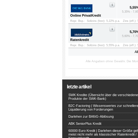
5,55
5,35% - 7,9
Online PrivatKredit
Repr. Bsp.:
Sollzins (fest): 5,22% p.a.
Zins (eff.):
5,70
5,60% - 7,7
Ratenkredit
Repr. Bsp.:
Sollzins (fest): 5,55% p.a.
Zins (eff.):
Al
Alle Angaben ohne Gewähr. Die Mon
letzte artikel
SWK Kredite (Übersicht über die verschieden
Produkte der SWK-Bank)
B2C-Factoring | Wissenswertes zur schneller
Liquidierung von Forderungen
Darlehen zur BAföG-Ablösung
ABK SeniorPlus Kredit
60000 Euro Kredit | Darlehen dieser Größe ge
meist nicht mehr als klassischer Ratenkredit /