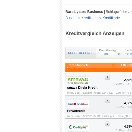
Barclaycard Business
|
Schlagwörter zu 
Business-Kreditkarten
,
Kreditkarte
Kreditvergleich Anzeigen
Kreditbetrag:
Kredit
KREDITRECHNER
€
Kreditanbieter
Effekti
2,85
2,85% - 16,7
smava Direkt Kredit
Repr. Bsp.:
Sollzins (fest): 6,9% p.a.
Zins (eff.): 
4,50
4,50% - 11,9
Privatkredit
Repr. Bsp.:
Sollzins (fest): 7,49% p.a.
Zins (eff.):
4,59
2,99% - 12,9