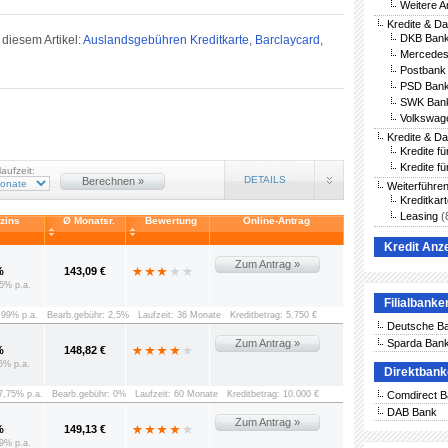
Weitere A
Kredite & D
DKB Bank
diesem Artikel:
Auslandsgebühren Kreditkarte
,
Barclaycard
,
Mercedes
Postbank 
PSD Bank
SWK Bank
Volkswag
Kredite & D
Kredite f
Kredite fü
laufzeit:
DETAILS
Berechnen »
Weiterführe
Kreditkar
Leasing
(
vzins
Ø Monatsr.
Bewertung
Online-Antrag
Kredit Anz
Zum Antrag »
%
143,09 €
5% p.a.
Filialbanke
8,99% p.a.
Bearb.gebühr: 2,5%
Laufzeit: 36 Monate
Kreditbetrag: 5.750 €
Deutsche B
Zum Antrag »
Sparda Ban
%
148,82 €
5% p.a.
Direktban
 7,75% p.a.
Bearb.gebühr: 0%
Laufzeit: 60 Monate
Kreditbetrag: 10.000 €
Comdirect 
DAB Bank
Zum Antrag »
%
149,13 €
9% p.a.