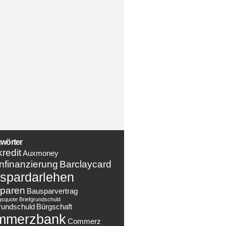
wörter
redit
Auxmoney
nfinanzierung
Barclaycard
spardarlehen
paren
Bausparvertrag
gsquote
Briefgrundschuld
rundschuld
Bürgschaft
mmerzbank
Commerz