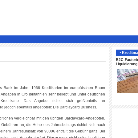
> Kreditma
B2C-Factori
Liquidierun
clays Bank im Jahre 1966 Kreditkarten im europäischen Raum
en Angaben in Großbritannien sehr beliebt und unter deutschen
Kreditkarte. Das Angebot richtet sich größtenteils an
rd jedoch ebenfalls angeboten: Die Barclaycard Business.
ditionen vergleichbar mit den übrigen Barclaycard-Angeboten.
ne Gebühren an, die Höhe des Jahresbeitrags richtet sich nach
 einem Jahresumsatz von 9000€ entfällt die Gebühr ganz. Bei
rsten zwei Monate zinsfrei. Dieser muss nicht sofort beglichen