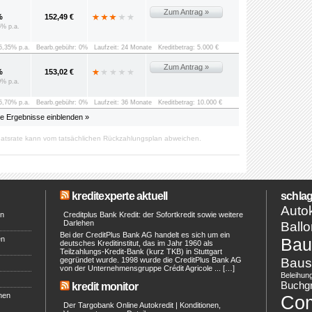
Zum Antrag »
%
152,49 €
5% p.a.
 5,35% p.a.
Bearb.gebühr: 0%
Laufzeit: 24 Monate
Kreditbetrag: 5.000 €
Zum Antrag »
%
153,02 €
0% p.a.
 5,70% p.a.
Bearb.gebühr: 0%
Laufzeit: 36 Monate
Kreditbetrag: 10.000 €
le Ergebnisse einblenden »
atsrate kann vom tatsächlichen Rückzahlungsplan abweichen.
kreditexperte aktuell
schlag
Autok
en
Creditplus Bank Kredit: der Sofortkredit sowie weitere
Darlehen
Ballo
Bei der CreditPlus Bank AG handelt es sich um ein
en
Bau
deutsches Kreditinstitut, das im Jahr 1960 als
Teilzahlungs-Kredit-Bank (kurz TKB) in Stuttgart
Baus
gegründet wurde. 1998 wurde die CreditPlus Bank AG
von der Unternehmensgruppe Crédit Agricole ... […]
Beleihun
Buchg
kredit monitor
hen
Co
Der Targobank Online Autokredit | Konditionen,