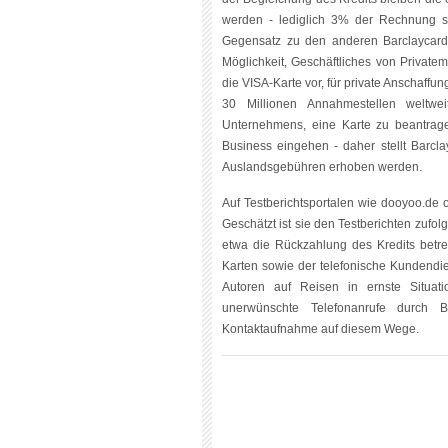
werden - lediglich 3% der Rechnung se
Gegensatz zu den anderen Barclaycard-
Möglichkeit, Geschäftliches von Private
die VISA-Karte vor, für private Anschaffun
30 Millionen Annahmestellen weltwe
Unternehmens, eine Karte zu beantrag
Business eingehen - daher stellt Barcl
Auslandsgebühren erhoben werden.
Auf Testberichtsportalen wie dooyoo.de o
Geschätzt ist sie den Testberichten zufo
etwa die Rückzahlung des Kredits betref
Karten sowie der telefonische Kundendie
Autoren auf Reisen in ernste Situat
unerwünschte Telefonanrufe durch 
Kontaktaufnahme auf diesem Wege.