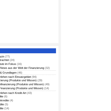
azin
(77)
trachtet
(24)
itute im Fokus
(16)
News aus der Welt der Finanzierung
(32)
 & Grundlagen
(46)
rlehen nach Einsatzgebiet
(94)
zierung (Produkte und Wissen)
(29)
nfinanzierung (Produkte und Wissen)
(49)
Finanzierung (Produkte und Wissen)
(14)
rlehen nach Kredit-Art
(43)
ite
(6)
nkredite
(4)
dite
(5)
ite
(14)