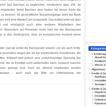
ien laut Barclays zu begleichen, mindestens aber 25€. Im
Angeboten bietet Barclays dem Nutzer mit dieser Karte die
m zu trennen: für geschäftliche Bezahlvorgänge sieht die Bank
gen wird eine MasterCard ausgestellt. Das Institut wirbt mit über
it und ermöglicht auch allen anderen Mitarbeitern des
en. Besonders auf Reisende wolle man bei der Barclaycard
ays in den Vordergrund, dass im europäischen Ausland keine
der ciao.de erntet die Barclaycard sowohl Lob als auch Kritik.
Kategorien
lge besonders wegen der als fair empfundenen Konditionen, die
> Kreditmag
Aktuell be
fen. Kritisiert wird jedoch eine undurchsichtige Sperrung der
Kreditinst
nst, der im Ernstfall nicht weiterhelfen kann, wodurch manche
Wissen & 
ionen gelangt sind. Auch als störend empfunden wurden
Allgemeines
Barclays - auch nach der Bitte um Unterlassung der
Kredite & Da
Autofinan
Immobilie
Sonstige 
Kredite & Da
Dispokred
Immobilie
Onlinekre
Ratenkred