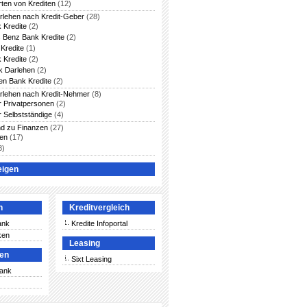
rten von Krediten
(12)
arlehen nach Kredit-Geber
(28)
 Kredite
(2)
 Benz Bank Kredite
(2)
Kredite
(1)
 Kredite
(2)
 Darlehen
(2)
en Bank Kredite
(2)
arlehen nach Kredit-Nehmer
(8)
ür Privatpersonen
(2)
r Selbstständige
(4)
nd zu Finanzen
(27)
ten
(17)
8)
eigen
n
Kreditvergleich
ank
Kredite Infoportal
ken
Leasing
ken
Sixt Leasing
Bank