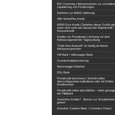
B2C-Factoring | Wissenswertes zur schneller
Liquidierung von Forderungen
Darlehen zur BAföG-Ablösung
ABK SeniorPlus Kredit
60000 Euro Kredit | Darlehen dieser Größe ge
meist nicht mehr als klassischer Ratenkredit /
Konsumkredit
Kredite von Privatleuten | Achtung vor dem
Kleinanzeigenteil der Tageszeitung
“Geld ohne Auskunft” ist häufig ein leeres
Werbeversprechen
VW Bank / Volkswagen Bank
Grundschuldabsicherung
Nachrangige Darlehen
DSL-Bank
Privatkredit berechnen | Schnell selber
überschlagsweise kalkulieren oder mit Online-
Kreditrechner
Privatkredit online abschließen - meist günstige
der Filialbank
Unseriöse Kredite? - Besser zur Schuldnerbe
gehen!
Dresdner Cetelem Bank > Commerz Finanz