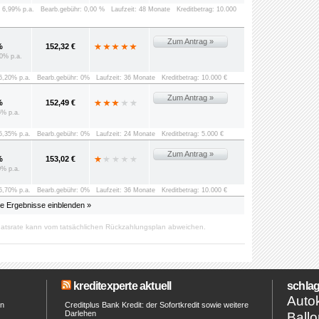
: 6,99% p.a.
Bearb.gebühr: 0,00 %
Laufzeit: 48 Monate
Kreditbetrag: 10.000
Zum Antrag »
%
152,32 €
0% p.a.
 6,20% p.a.
Bearb.gebühr: 0%
Laufzeit: 36 Monate
Kreditbetrag: 10.000 €
Zum Antrag »
%
152,49 €
5% p.a.
 5,35% p.a.
Bearb.gebühr: 0%
Laufzeit: 24 Monate
Kreditbetrag: 5.000 €
Zum Antrag »
%
153,02 €
0% p.a.
 5,70% p.a.
Bearb.gebühr: 0%
Laufzeit: 36 Monate
Kreditbetrag: 10.000 €
le Ergebnisse einblenden »
atsrate kann vom tatsächlichen Rückzahlungsplan abweichen.
kreditexperte aktuell
schlag
Autok
en
Creditplus Bank Kredit: der Sofortkredit sowie weitere
Darlehen
Ballo