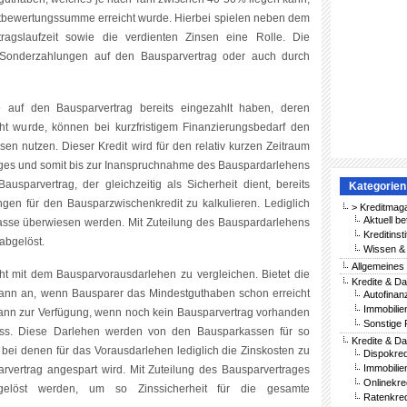
stbewertungssumme erreicht wurde. Hierbei spielen neben dem
ragslaufzeit sowie die verdienten Zinsen eine Rolle. Die
 Sonderzahlungen auf den Bausparvertrag oder auch durch
 auf den Bausparvertrag bereits eingezahlt haben, deren
cht wurde, können bei kurzfristigem Finanzierungsbedarf den
n nutzen. Dieser Kredit wird für den relativ kurzen Zeitraum
trages und somit bis zur Inanspruchnahme des Bauspardarlehens
parvertrag, der gleichzeitig als Sicherheit dient, bereits
Kategorien
ungen für den Bausparzwischenkredit zu kalkulieren. Lediglich
> Kreditmag
Aktuell be
asse überwiesen werden. Mit Zuteilung des Bauspardarlehens
Kreditinst
abgelöst.
Wissen & 
Allgemeines
ht mit dem Bausparvorausdarlehen zu vergleichen. Bietet die
Kredite & Da
dann an, wenn Bausparer das Mindestguthaben schon erreicht
Autofinan
Immobilie
ann zur Verfügung, wenn noch kein Bausparvertrag vorhanden
Sonstige 
uss. Diese Darlehen werden von den Bausparkassen für so
Kredite & Da
ei denen für das Vorausdarlehen lediglich die Zinskosten zu
Dispokred
Immobilie
parvertrag angespart wird. Mit Zuteilung des Bausparvertrages
Onlinekre
elöst werden, um so Zinssicherheit für die gesamte
Ratenkred