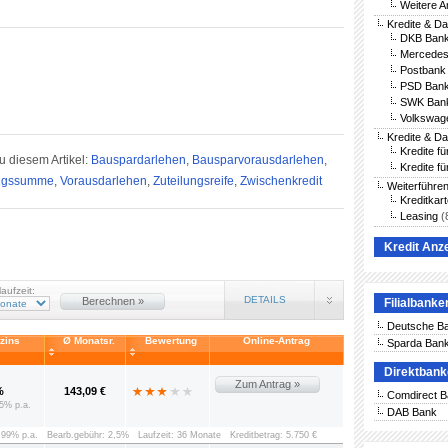
Weitere A
Kredite & D
DKB Bank
Mercedes
Postbank 
PSD Bank
SWK Bank
Volkswag
Kredite & D
Kredite f
u diesem Artikel:
Bauspardarlehen
,
Bausparvorausdarlehen
,
Kredite fü
ungssumme
,
Vorausdarlehen
,
Zuteilungsreife
,
Zwischenkredit
Weiterführe
Kreditkar
Leasing
(
Kredit Anz
laufzeit:
DETAILS
Berechnen »
Filialbanke
Deutsche B
vzins
Ø Monatsr.
Bewertung
Online-Antrag
Sparda Ban
Direktban
Zum Antrag »
%
143,09 €
Comdirect 
5% p.a.
DAB Bank
8,99% p.a.
Bearb.gebühr: 2,5%
Laufzeit: 36 Monate
Kreditbetrag: 5.750 €