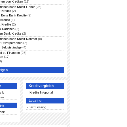
rten von Krediten
(12)
arlehen nach Kredit-Geber
(28)
 Kredite
(2)
 Benz Bank Kredite
(2)
Kredite
(1)
 Kredite
(2)
 Darlehen
(2)
en Bank Kredite
(2)
arlehen nach Kredit-Nehmer
(8)
ür Privatpersonen
(2)
r Selbstständige
(4)
nd zu Finanzen
(27)
ten
(17)
8)
eigen
n
Kreditvergleich
ank
Kredite Infoportal
ken
Leasing
ken
Sixt Leasing
Bank