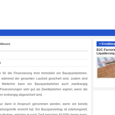
> Kreditma
 Wissen)
B2C-Factori
Liquidierun
0
 für die Finanzierung ihrer Immobilie ein Bauspardarlehen.
n während der gesamten Laufzeit gesichert sind, zudem sind
h. Weiterhin kann ein Bauspardarlehen auch zweitrangig
 Finanzierungen sehr gut als Zweitdarlehen eignen, wenn die
n erstrangig abgesichert sind.
 nur dann in Anspruch genommen werden, wenn ein bereits
ungsreife erreicht hat. Ein Bausparvertrag ist zuteilungsreif,
tguthaben, welches je nach Tarif zwischen 40-50% liegen kann,