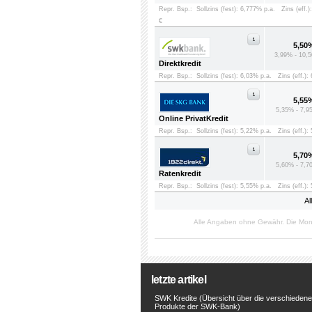
Repr. Bsp.:
Sollzins (fest): 6,777% p.a.
Zins (eff.)
€
5,50
3,99% - 10,5
Direktkredit
Repr. Bsp.:
Sollzins (fest): 6,03% p.a.
Zins (eff.):
5,55
5,35% - 7,9
Online PrivatKredit
Repr. Bsp.:
Sollzins (fest): 5,22% p.a.
Zins (eff.):
5,70
5,60% - 7,7
Ratenkredit
Repr. Bsp.:
Sollzins (fest): 5,55% p.a.
Zins (eff.):
Al
Alle Angaben ohne Gewähr. Die Mon
letzte artikel
SWK Kredite (Übersicht über die verschieden
Produkte der SWK-Bank)