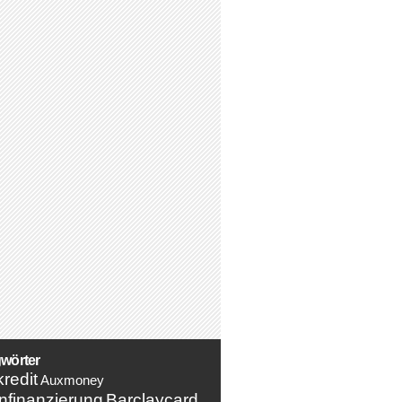
wörter
redit
Auxmoney
nfinanzierung
Barclaycard