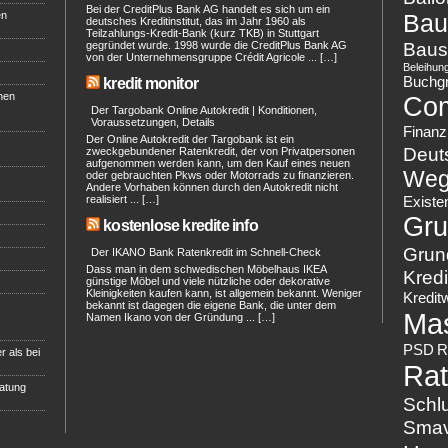
Bei der CreditPlus Bank AG handelt es sich um ein
en
Bau
deutsches Kreditinstitut, das im Jahr 1960 als
Teilzahlungs-Kredit-Bank (kurz TKB) in Stuttgart
Baus
gegründet wurde. 1998 wurde die CreditPlus Bank AG
von der Unternehmensgruppe Crédit Agricole ... […]
Beleihun
Buchg
kredit monitor
hen
Co
Der Targobank Online Autokredit | Konditionen,
Voraussetzungen, Details
Finanz
Der Online Autokredit der Targobank ist ein
Deut
zweckgebundener Ratenkredit, der von Privatpersonen
aufgenommen werden kann, um den Kauf eines neuen
Weg
oder gebrauchten Pkws oder Motorrads zu finanzieren.
Andere Vorhaben können durch den Autokredit nicht
realisiert ... […]
Existe
Gru
kostenlose kredite info
Grun
Der IKANO Bank Ratenkredit im Schnell-Check
Dass man in dem schwedischen Möbelhaus IKEA
Kredi
günstige Möbel und viele nützliche oder dekorative
Kleinigkeiten kaufen kann, ist allgemein bekannt. Weniger
Kredit
bekannt ist dagegen die eigene Bank, die unter dem
Ma
Namen Ikano von der Gründung ... […]
PSD
R
r als bei
Rat
ratung
Schl
Sma