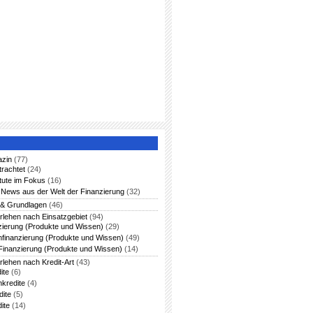
azin
(77)
trachtet
(24)
itute im Fokus
(16)
News aus der Welt der Finanzierung
(32)
 & Grundlagen
(46)
rlehen nach Einsatzgebiet
(94)
zierung (Produkte und Wissen)
(29)
nfinanzierung (Produkte und Wissen)
(49)
Finanzierung (Produkte und Wissen)
(14)
rlehen nach Kredit-Art
(43)
ite
(6)
nkredite
(4)
dite
(5)
ite
(14)