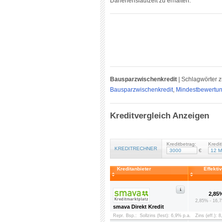
Darlehenslaufzeit zu erhalten.
Bausparzwischenkredit
|
Schlagwörter z
Bausparzwischenkredit
,
Mindestbewert
Kreditvergleich Anzeigen
Kreditbetrag:
Kredit
KREDITRECHNER
€
Kreditanbieter
Effekti
2,85
2,85% - 16,7
smava Direkt Kredit
Repr. Bsp.:
Sollzins (fest): 6,9% p.a.
Zins (eff.): 