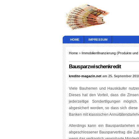
HOME
IMPRESSUM
Home
»
Immobilienfinanzierung (Produkte und
Bausparzwischenkredit
kredite-magazin.net
am 25. September 201
Viele Bauherren und Hauskäufer nutzen
Dieses hat den Vorteil, dass die Zinse
jederzeitige Sondertilgungen möglic
abgesichert werden, so dass sich diese
Banken mit klassischen Annuitätendarlehe
Allerdings kann ein Bauspardarlehen
abgeschlossener Bausparvertrag die Zuteil
wenn das vertraglich vereinbarte Mindes