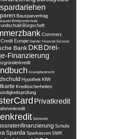
spardarlehen
paren
Bausparvertrag
gsquote
Briefgrundschuld
rundschuld
Bürgschaft
mmerzbank
Commerz
Credit Europe
Daimler Financial Services
DKB
Drei-
sche Bank
e-Finanzierung
nzgründerkredit
ndbuch
Grundpfandrecht
dschuld
Hypothek
KfW
tkarte
Kreditsicherheiten
würdigkeitsprüfung
sterCard
Privatkredit
ahmenkredit
enkredit
Santander
ussratenfinanzierung
Schufa
va
Sparda
Sparkassen
SWK