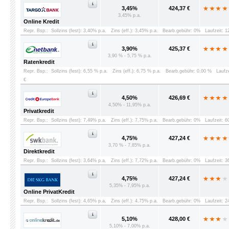
3,45%
424,37 €
3,45% p.a.
Online Kredit
Repr. Bsp.:
Sollzins (fest): 3,40% p.a.
Zins (eff.): 3,45% p.a.
Bearb.gebühr: 0%
Laufzeit: 
3,90%
425,37 €
3,90 % - 5,75 % p.a.
Ratenkredit
Repr. Bsp.:
Sollzins (fest): 6,55 % p.a.
Zins (eff.): 6,75 % p.a.
Bearb.gebühr: 0,00 %
Laufz
€
4,50%
426,69 €
4,50% - 11,95% p.a.
Privatkredit
Repr. Bsp.:
Sollzins (fest): 7,49% p.a.
Zins (eff.): 7,75% p.a.
Bearb.gebühr: 0%
Laufzeit: 
4,75%
427,24 €
3,70 % - 7,85% p.a.
Direktkredit
Repr. Bsp.:
Sollzins (fest): 3,64% p.a.
Zins (eff.): 7,72% p.a.
Bearb.gebühr: 0%
Laufzeit: 
4,75%
427,24 €
5,35% - 7,95% p.a.
Online PrivatKredit
Repr. Bsp.:
Sollzins (fest): 4,65% p.a.
Zins (eff.): 4,75% p.a.
Bearb.gebühr: 0%
Laufzeit: 
5,10%
428,00 €
5,10% - 7,00% p.a.