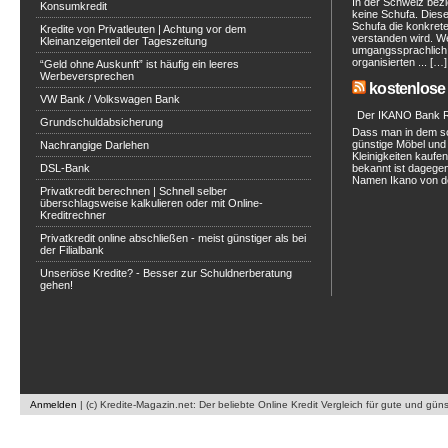
In der Schweiz bezi
Konsumkredit
keine Schufa. Diese 
Schufa die konkret
Kredite von Privatleuten | Achtung vor dem
verstanden wird. W
Kleinanzeigenteil der Tageszeitung
umgangssprachlich a
organisierten ... […]
“Geld ohne Auskunft” ist häufig ein leeres
Werbeversprechen
kostenlose 
VW Bank / Volkswagen Bank
Der IKANO Bank Ra
Grundschuldabsicherung
Dass man in dem s
günstige Möbel und 
Nachrangige Darlehen
Kleinigkeiten kaufe
DSL-Bank
bekannt ist dagegen
Namen Ikano von de
Privatkredit berechnen | Schnell selber
überschlagsweise kalkulieren oder mit Online-
Kreditrechner
Privatkredit online abschließen - meist günstiger als bei
der Filialbank
Unseriöse Kredite? - Besser zur Schuldnerberatung
gehen!
Anmelden
|
(c) Kredite-Magazin.net: Der beliebte Online Kredit Vergleich für gute und gün