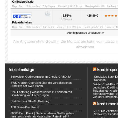
Onlinekredit.de
Repr. Bsp.:
Sollzins (fest): 5,74 % p.a.
Zins (eff.): 8,18 % p.a.
Bearb.gebühr: 0%
Laufzeit:
5,55%
428,99 €
5,55% p.a.
Privatdarlehen
Repr. Bsp.:
Sollzins (fest): 5,41% p.a.
Zins (eff.): 5,55% p.a.
Bearb.gebühr: 0%
Laufzeit: 
Alle Ergebnisse einblenden »
Alle Angaben ohne Gewähr. Die Monatsrate kann vom tatsäch
abweichen.
letzte beiträge
kreditexpert
Schweizer Kreditvermittler im Check: CREDISA
Creditplus Bank Kre
Darlehen
SWK Kredite (Übersicht über die verschiedenen
Bei der CreditPlus 
Produkte der SWK-Bank)
deutsches Kreditinst
Teilzahlungs-Kredit
B2C-Factoring | Wissenswertes zur schnelleren
gegründet wurde. 1
Liquidierung von Forderungen
von der Unternehmen
Darlehen zur BAföG-Ablösung
kredit moni
ABK SeniorPlus Kredit
ZEK: Die Zentralste
60000 Euro Kredit | Darlehen dieser Größe gehen
Schweizer Pendan
meist nicht mehr als klassischer Ratenkredit /