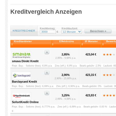
Kreditvergleich Anzeigen
Kreditbetrag:
Kreditlaufzeit:
KREDITRECHNER
Berechnen »
€
Kreditanbieter
Effektivzins
Ø Monatsr.
Bewert
2,85%
423,04 €
2,85% - 5,95% p.a.
smava Direkt Kredit
Repr. Bsp.:
Sollzins (fest): 6,8% p.a.
Zins (eff.): 6,9% p.a.
Bearb.gebühr: 2,5%
Laufzeit: 6
2,90%
423,15 €
2,90% - 15,90% p.a.
Barclaycard Kredit
Repr. Bsp.:
Sollzins (fest): 6,69% p.a.
Zins (eff.): 6,90% p.a.
Bearb.gebühr: 0%
Laufzeit: 
3,25%
423,93 €
2,99% - 9,99% p.a.
SofortKredit Online
Repr. Bsp.:
Sollzins (fest): 6,777% p.a.
Zins (eff.): 6,99% p.a.
Bearb.gebühr: 0,00 %
Laufz
€