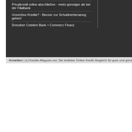
Privatkredit online abschließen - meist günstiger als bei
der Filialbank
Unseriöse Kredite? - Besser zur Schuldnerberatung
gehen!
Dresdner Cetelem Bank > Commerz Finanz
Anmelden
|
(c) Kredite-Magazin.net: Der beliebte Online Kredit Vergleich für gute und gün