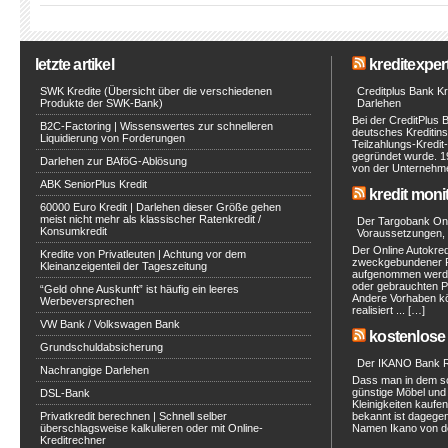
letzte artikel
kreditexpert
SWK Kredite (Übersicht über die verschiedenen
Creditplus Bank Kre
Produkte der SWK-Bank)
Darlehen
Bei der CreditPlus 
B2C-Factoring | Wissenswertes zur schnelleren
deutsches Kreditinst
Liquidierung von Forderungen
Teilzahlungs-Kredit
gegründet wurde. 1
Darlehen zur BAföG-Ablösung
von der Unternehmen
ABK SeniorPlus Kredit
kredit moni
60000 Euro Kredit | Darlehen dieser Größe gehen
meist nicht mehr als klassischer Ratenkredit /
Der Targobank Onli
Konsumkredit
Voraussetzungen, 
Der Online Autokred
Kredite von Privatleuten | Achtung vor dem
zweckgebundener Ra
Kleinanzeigenteil der Tageszeitung
aufgenommen werde
oder gebrauchten P
“Geld ohne Auskunft” ist häufig ein leeres
Andere Vorhaben kö
Werbeversprechen
realisiert ... […]
VW Bank / Volkswagen Bank
kostenlose 
Grundschuldabsicherung
Der IKANO Bank Ra
Nachrangige Darlehen
Dass man in dem s
günstige Möbel und 
DSL-Bank
Kleinigkeiten kaufe
Privatkredit berechnen | Schnell selber
bekannt ist dagegen
überschlagsweise kalkulieren oder mit Online-
Namen Ikano von de
Kreditrechner