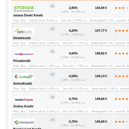
2,85%
143,09 €
2,85% - 16,75% p.a.
smava Direkt Kredit
Repr. Bsp.:
Sollzins (fest): 6,9% p.a.
Zins (eff.): 8,99% p.a.
Bearb.gebühr: 2,5%
Laufzeit: 
4,20%
147,77 €
3,70% - 8,00% p.a.
Direktkredit
Repr. Bsp.:
Sollzins (fest): 3,64% p.a.
Zins (eff.): 7,72% p.a.
Bearb.gebühr: 0%
Laufzeit: 
4,50%
148,82 €
4,50% - 11,95% p.a.
Privatkredit
Repr. Bsp.:
Sollzins (fest): 7,49% p.a.
Zins (eff.): 7,75% p.a.
Bearb.gebühr: 0%
Laufzeit: 
4,59%
149,13 €
2,99% - 12,99% p.a.
SofortKredit
Repr. Bsp.:
Sollzins (fest): 6,45% p.a.
Zins (eff.): 8,19% p.a.
Bearb.gebühr: 0,00 %
Laufzei
4,75%
149,69 €
4,74% - 10,99% p.a.
Online Kredit
Repr. Bsp.:
Sollzins (fest): 8,18% p.a.
Zins (eff.): 8,49% p.a.
Bearb.gebühr: 0%
Laufzeit: 
4,75%
149,69 €
2,90% - 15,90% p.a.