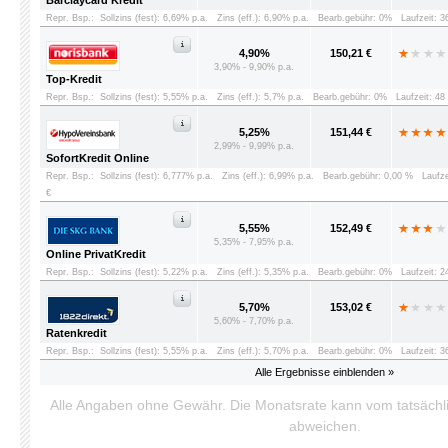
Barclaycard Kredit
Repr. Bsp.:
Sollzins (fest): 6,69% p.a.
Zins (eff.): 6,90% p.a.
Bearb.gebühr: 0%
Laufzeit: 
4,90%
150,21 €
3,90% - 9,90% p.a.
Top-Kredit
Repr. Bsp.:
Sollzins (fest): 5,55% p.a.
Zins (eff.): 5,7% p.a.
Bearb.gebühr: 0%
Laufzeit: 4
5,25%
151,44 €
2,99% - 9,99% p.a.
SofortKredit Online
Repr. Bsp.:
Sollzins (fest): 6,777% p.a.
Zins (eff.): 6,99% p.a.
Bearb.gebühr: 0,00 %
Laufz
€
5,55%
152,49 €
5,35% - 7,95% p.a.
Online PrivatKredit
Repr. Bsp.:
Sollzins (fest): 5,22% p.a.
Zins (eff.): 5,35% p.a.
Bearb.gebühr: 0%
Laufzeit: 
5,70%
153,02 €
5,60% - 7,70% p.a.
Ratenkredit
Repr. Bsp.:
Sollzins (fest): 5,55% p.a.
Zins (eff.): 5,70% p.a.
Bearb.gebühr: 0%
Laufzeit: 
Alle Ergebnisse einblenden »
Alle Angaben ohne Gewähr. Die Monatsrate kann vom tatsäch
abweichen.