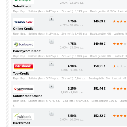
2,99% - 12,99% p.a.
SofortKredit
Repr. Bsp.:
Sollzins (fest): 6,45% p.a.
Zins (eff.): 8,19% p.a.
Bearb.gebühr: 0,00 %
Laufzei
4,75%
149,69 €
4,74% - 10,99% p.a.
Online Kredit
Repr. Bsp.:
Sollzins (fest): 8,18% p.a.
Zins (eff.): 8,49% p.a.
Bearb.gebühr: 0%
Laufzeit: 
4,75%
149,69 €
2,90% - 15,90% p.a.
Barclaycard Kredit
Repr. Bsp.:
Sollzins (fest): 6,69% p.a.
Zins (eff.): 6,90% p.a.
Bearb.gebühr: 0%
Laufzeit: 
4,90%
150,21 €
3,90% - 9,90% p.a.
Top-Kredit
Repr. Bsp.:
Sollzins (fest): 5,74% p.a.
Zins (eff.): 5,9% p.a.
Bearb.gebühr: 0%
Laufzeit: 4
5,25%
151,44 €
2,99% - 9,99% p.a.
SofortKredit Online
Repr. Bsp.:
Sollzins (fest): 6,777% p.a.
Zins (eff.): 6,99% p.a.
Bearb.gebühr: 0,00 %
Laufz
€
5,50%
152,32 €
3,99% - 10,50% p.a.
Direktkredit