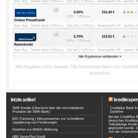
Repr. Bsp.:
Sollzins (fest): 6,03% p.a.
Zins (eff.): 6,20% p.a.
Bearb.gebühr: 0%
Laufzeit: 
5,55%
152,49 €
5,35% - 7,95% p.a.
Online PrivatKredit
Repr. Bsp.:
Sollzins (fest): 5,22% p.a.
Zins (eff.): 5,35% p.a.
Bearb.gebühr: 0%
Laufzeit: 
5,70%
153,02 €
5,60% - 7,70% p.a.
Ratenkredit
Repr. Bsp.:
Sollzins (fest): 5,55% p.a.
Zins (eff.): 5,70% p.a.
Bearb.gebühr: 0%
Laufzeit: 
Alle Ergebnisse einblenden »
Alle Angaben ohne Gewähr. Die Monatsrate kann vom tatsäch
abweichen.
letzte artikel
kreditexpert
SWK Kredite (Übersicht über die verschiedenen
Creditplus Bank Kre
Produkte der SWK-Bank)
Darlehen
Bei der CreditPlus 
B2C-Factoring | Wissenswertes zur schnelleren
deutsches Kreditinst
Liquidierung von Forderungen
Teilzahlungs-Kredit
gegründet wurde. 1
Darlehen zur BAföG-Ablösung
von der Unternehmen
ABK SeniorPlus Kredit