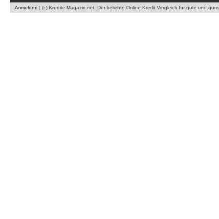
Anmelden
|
(c) Kredite-Magazin.net: Der beliebte Online Kredit Vergleich für gute und gün