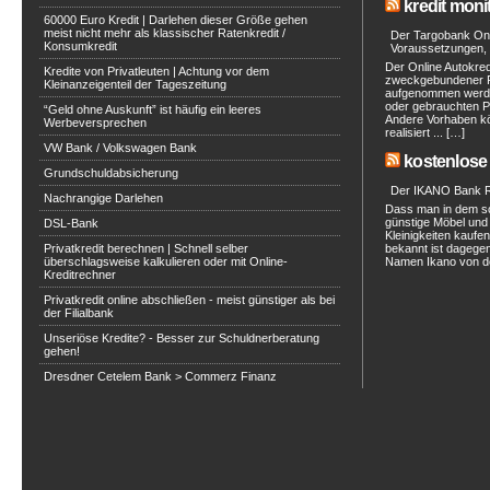
kredit moni
60000 Euro Kredit | Darlehen dieser Größe gehen
meist nicht mehr als klassischer Ratenkredit /
Der Targobank Onli
Konsumkredit
Voraussetzungen, 
Der Online Autokred
Kredite von Privatleuten | Achtung vor dem
zweckgebundener Ra
Kleinanzeigenteil der Tageszeitung
aufgenommen werde
oder gebrauchten P
“Geld ohne Auskunft” ist häufig ein leeres
Andere Vorhaben kö
Werbeversprechen
realisiert ... […]
VW Bank / Volkswagen Bank
kostenlose 
Grundschuldabsicherung
Der IKANO Bank Ra
Nachrangige Darlehen
Dass man in dem s
günstige Möbel und 
DSL-Bank
Kleinigkeiten kaufe
Privatkredit berechnen | Schnell selber
bekannt ist dagegen
überschlagsweise kalkulieren oder mit Online-
Namen Ikano von de
Kreditrechner
Privatkredit online abschließen - meist günstiger als bei
der Filialbank
Unseriöse Kredite? - Besser zur Schuldnerberatung
gehen!
Dresdner Cetelem Bank > Commerz Finanz