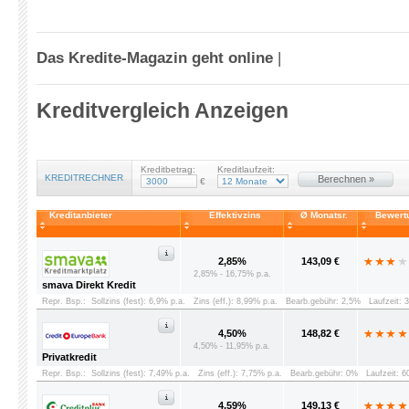
Das Kredite-Magazin geht online
|
Kreditvergleich Anzeigen
Kreditbetrag:
Kreditlaufzeit:
KREDITRECHNER
Berechnen »
€
Kreditanbieter
Effektivzins
Ø Monatsr.
Bewert
2,85%
143,09 €
2,85% - 16,75% p.a.
smava Direkt Kredit
Repr. Bsp.:
Sollzins (fest): 6,9% p.a.
Zins (eff.): 8,99% p.a.
Bearb.gebühr: 2,5%
Laufzeit: 
4,50%
148,82 €
4,50% - 11,95% p.a.
Privatkredit
Repr. Bsp.:
Sollzins (fest): 7,49% p.a.
Zins (eff.): 7,75% p.a.
Bearb.gebühr: 0%
Laufzeit: 
4,59%
149,13 €