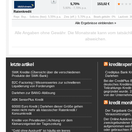
5,70%
153,02 €
5,60% - 7,70% p.a.
Ratenkredit
Repr. Bsp.:
Sollzins (fest): 5,55% p.a.
Zins (eff.): 5,70% p.a.
Bearb.gebühr: 0%
Laufzeit: 
Alle Ergebnisse einblenden »
Alle Angaben ohne Gewähr. Die Monatsrate kann vom tatsäch
abweichen.
letzte artikel
kreditexpert
SWK Kredite (Übersicht über die verschiedenen
Creditplus Bank Kre
Produkte der SWK-Bank)
Darlehen
Bei der CreditPlus 
B2C-Factoring | Wissenswertes zur schnelleren
deutsches Kreditinst
Liquidierung von Forderungen
Teilzahlungs-Kredit
gegründet wurde. 1
Darlehen zur BAföG-Ablösung
von der Unternehmen
ABK SeniorPlus Kredit
kredit moni
60000 Euro Kredit | Darlehen dieser Größe gehen
meist nicht mehr als klassischer Ratenkredit /
Der Targobank Onli
Konsumkredit
Voraussetzungen, 
Der Online Autokred
Kredite von Privatleuten | Achtung vor dem
zweckgebundener Ra
Kleinanzeigenteil der Tageszeitung
aufgenommen werde
oder gebrauchten P
“Geld ohne Auskunft” ist häufig ein leeres