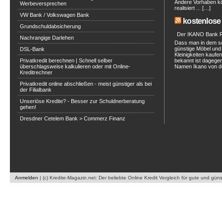
Andere Vorhaben kö
Werbeversprechen
realisiert ... […]
VW Bank / Volkswagen Bank
kostenlose 
Grundschuldabsicherung
Der IKANO Bank Ra
Nachrangige Darlehen
Dass man in dem s
günstige Möbel und 
DSL-Bank
Kleinigkeiten kaufe
Privatkredit berechnen | Schnell selber
bekannt ist dagegen
überschlagsweise kalkulieren oder mit Online-
Namen Ikano von de
Kreditrechner
Privatkredit online abschließen - meist günstiger als bei
der Filialbank
Unseriöse Kredite? - Besser zur Schuldnerberatung
gehen!
Dresdner Cetelem Bank > Commerz Finanz
Anmelden
|
(c) Kredite-Magazin.net: Der beliebte Online Kredit Vergleich für gute und gün