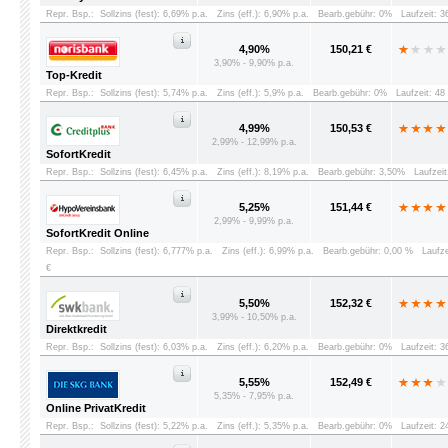
Repr. Bsp.:
Sollzins (fest): 6,69% p.a.
Zins (eff.): 6,90% p.a.
Bearb.gebühr: 0%
Laufzeit: 
4,90%
150,21 €
3,90% - 9,90% p.a.
Top-Kredit
Repr. Bsp.:
Sollzins (fest): 5,74% p.a.
Zins (eff.): 5,9% p.a.
Bearb.gebühr: 0%
Laufzeit: 4
4,99%
150,53 €
2,99% - 12,99% p.a.
SofortKredit
Repr. Bsp.:
Sollzins (fest): 6,45% p.a.
Zins (eff.): 8,19% p.a.
Bearb.gebühr: 3,50%
Laufzei
5,25%
151,44 €
2,99% - 9,99% p.a.
SofortKredit Online
Repr. Bsp.:
Sollzins (fest): 6,777% p.a.
Zins (eff.): 6,99% p.a.
Bearb.gebühr: 0,00 %
Laufz
€
5,50%
152,32 €
3,99% - 10,50% p.a.
Direktkredit
Repr. Bsp.:
Sollzins (fest): 6,03% p.a.
Zins (eff.): 6,20% p.a.
Bearb.gebühr: 0%
Laufzeit: 
5,55%
152,49 €
5,35% - 7,95% p.a.
Online PrivatKredit
Repr. Bsp.:
Sollzins (fest): 5,22% p.a.
Zins (eff.): 5,35% p.a.
Bearb.gebühr: 0%
Laufzeit: 