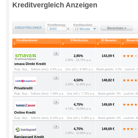
Kreditvergleich Anzeigen
Kreditbetrag:
Kreditlaufzeit:
KREDITRECHNER
Berechnen »
€
Kreditanbieter
Effektivzins
Ø Monatsr.
Bewert
2,85%
143,09 €
2,85% - 16,75% p.a.
smava Direkt Kredit
Repr. Bsp.:
Sollzins (fest): 6,9% p.a.
Zins (eff.): 8,99% p.a.
Bearb.gebühr: 2,5%
Laufzeit: 
4,50%
148,82 €
4,50% - 11,95% p.a.
Privatkredit
Repr. Bsp.:
Sollzins (fest): 7,49% p.a.
Zins (eff.): 7,75% p.a.
Bearb.gebühr: 0%
Laufzeit: 
4,75%
149,69 €
4,74% - 10,99% p.a.
Online Kredit
Repr. Bsp.:
Sollzins (fest): 8,18% p.a.
Zins (eff.): 8,49% p.a.
Bearb.gebühr: 0%
Laufzeit: 
4,75%
149,69 €
2,90% - 15,90% p.a.
Barclaycard Kredit