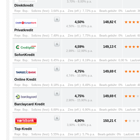
3,70% - 8,00% p.a.
Direktkredit
Repr. Bsp.:
Sollzins (fest): 3,64% p.a.
Zins (eff.): 7,72% p.a.
Bearb.gebühr: 0%
Laufzeit: 
4,50%
148,82 €
4,50% - 11,95% p.a.
Privatkredit
Repr. Bsp.:
Sollzins (fest): 7,49% p.a.
Zins (eff.): 7,75% p.a.
Bearb.gebühr: 0%
Laufzeit: 
4,59%
149,13 €
2,99% - 12,99% p.a.
SofortKredit
Repr. Bsp.:
Sollzins (fest): 6,45% p.a.
Zins (eff.): 8,19% p.a.
Bearb.gebühr: 0,00 %
Laufzei
4,75%
149,69 €
4,74% - 10,99% p.a.
Online Kredit
Repr. Bsp.:
Sollzins (fest): 8,18% p.a.
Zins (eff.): 8,49% p.a.
Bearb.gebühr: 0%
Laufzeit: 
4,75%
149,69 €
2,90% - 15,90% p.a.
Barclaycard Kredit
Repr. Bsp.:
Sollzins (fest): 6,69% p.a.
Zins (eff.): 6,90% p.a.
Bearb.gebühr: 0%
Laufzeit: 
4,90%
150,21 €
3,90% - 9,90% p.a.
Top-Kredit
Repr. Bsp.:
Sollzins (fest): 5,55% p.a.
Zins (eff.): 5,7% p.a.
Bearb.gebühr: 0%
Laufzeit: 4