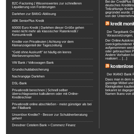
Bei der CreditPlus 
B2C-Factoring | Wissenswertes zur schnelleren
deutsches Kreditinst
Liquidierung von Forderungen
Teilzahlungs-Kredit
gegründet wurde. 1
Darlehen zur BAföG-Ablösung
von der Unternehmen
ABK SeniorPlus Kredit
kredit moni
60000 Euro Kredit | Darlehen dieser Größe gehen
meist nicht mehr als klassischer Ratenkredit /
Der Targobank Onli
Konsumkredit
Voraussetzungen, 
Der Online Autokred
Kredite von Privatleuten | Achtung vor dem
zweckgebundener Ra
Kleinanzeigenteil der Tageszeitung
aufgenommen werde
oder gebrauchten P
“Geld ohne Auskunft” ist häufig ein leeres
Andere Vorhaben kö
Werbeversprechen
realisiert ... […]
VW Bank / Volkswagen Bank
kostenlose 
Grundschuldabsicherung
Der IKANO Bank Ra
Nachrangige Darlehen
Dass man in dem s
günstige Möbel und 
DSL-Bank
Kleinigkeiten kaufe
Privatkredit berechnen | Schnell selber
bekannt ist dagegen
überschlagsweise kalkulieren oder mit Online-
Namen Ikano von de
Kreditrechner
Privatkredit online abschließen - meist günstiger als bei
der Filialbank
Unseriöse Kredite? - Besser zur Schuldnerberatung
gehen!
Dresdner Cetelem Bank > Commerz Finanz