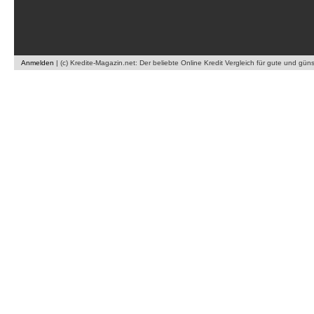
Anmelden
|
(c) Kredite-Magazin.net: Der beliebte Online Kredit Vergleich für gute und gün