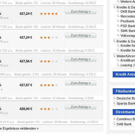
Weitere A
 7,75% p.a.
Bearb.gebühr: 0%
Laufzeit: 60 Monate
Kreditbetrag: 10.000 €
Kredite & D
Zum Antrag »
DKB Bank
%
427,24 €
Mercedes
5% p.a.
Postbank 
PSD Bank
 7,72% p.a.
Bearb.gebühr: 0%
Laufzeit: 36 Monate
Kreditbetrag: 10.000 €
SWK Bank
Zum Antrag »
Volkswag
%
427,24 €
Kredite & D
5% p.a.
Kredite f
Kredite fü
 4,75% p.a.
Bearb.gebühr: 0%
Laufzeit: 24 Monate
Kreditbetrag: 5.000 €
Weiterführe
Zum Antrag »
Kreditkar
%
427,56 €
Leasing
(
0% p.a.
Kredit Anz
8,99% p.a.
Bearb.gebühr: 2,5%
Laufzeit: 36 Monate
Kreditbetrag: 5.750 €
Zum Antrag »
%
427,67 €
.a.
Filialbanke
Deutsche B
 4,84% p.a.
Bearb.gebühr: 0%
Laufzeit: 12 Monate
Kreditbetrag: 2.500€
Sparda Ban
Zum Antrag »
%
428,00 €
Direktban
0% p.a.
Comdirect 
: 8,18 % p.a.
Bearb.gebühr: 0%
Laufzeit: 36 Monate
Kreditbetrag: 10.000 €
DAB Bank
le Ergebnisse einblenden »