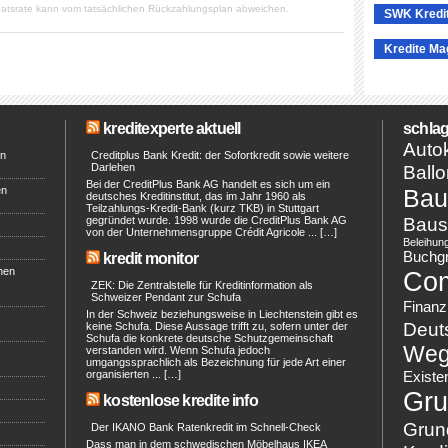
atsrate kann vom tatsächlichen Rückzahlungsplan abweichen.
SWK Kredi
Kredite Ma
kreditexperte aktuell
schlag
Autok
en
Creditplus Bank Kredit: der Sofortkredit sowie weitere
Darlehen
Ballo
Bei der CreditPlus Bank AG handelt es sich um ein
en
Bau
deutsches Kreditinstitut, das im Jahr 1960 als
Teilzahlungs-Kredit-Bank (kurz TKB) in Stuttgart
Baus
gegründet wurde. 1998 wurde die CreditPlus Bank AG
von der Unternehmensgruppe Crédit Agricole ... […]
Beleihun
Buchg
kredit monitor
hen
Co
ZEK: Die Zentralstelle für Kreditinformation als
Schweizer Pendant zur Schufa
Finanz
In der Schweiz beziehungsweise in Liechtenstein gibt es
Deut
keine Schufa. Diese Aussage trifft zu, sofern unter der
Schufa die konkrete deutsche Schutzgemeinschaft
Weg
verstanden wird. Wenn Schufa jedoch
umgangssprachlich als Bezeichnung für jede Art einer
organisierten ... […]
Existe
Gru
kostenlose kredite info
Grun
Der IKANO Bank Ratenkredit im Schnell-Check
Dass man in dem schwedischen Möbelhaus IKEA