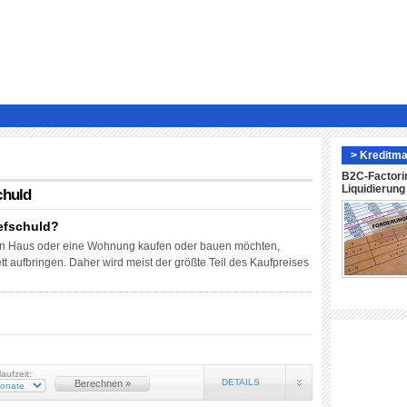
> Kreditma
B2C-Factori
Liquidierun
chuld
iefschuld?
in Haus oder eine Wohnung kaufen oder bauen möchten,
t aufbringen. Daher wird meist der größte Teil des Kaufpreises
laufzeit:
DETAILS
Berechnen »