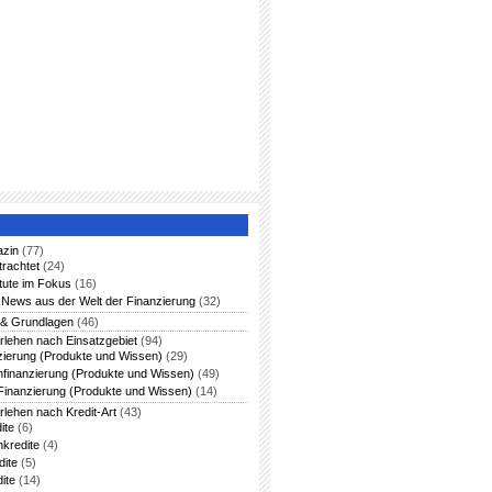
azin
(77)
trachtet
(24)
itute im Fokus
(16)
News aus der Welt der Finanzierung
(32)
 & Grundlagen
(46)
rlehen nach Einsatzgebiet
(94)
zierung (Produkte und Wissen)
(29)
nfinanzierung (Produkte und Wissen)
(49)
Finanzierung (Produkte und Wissen)
(14)
rlehen nach Kredit-Art
(43)
ite
(6)
nkredite
(4)
dite
(5)
ite
(14)