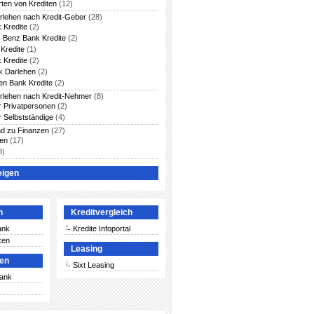
rten von Krediten
(12)
arlehen nach Kredit-Geber
(28)
 Kredite
(2)
 Benz Bank Kredite
(2)
Kredite
(1)
 Kredite
(2)
 Darlehen
(2)
en Bank Kredite
(2)
arlehen nach Kredit-Nehmer
(8)
ür Privatpersonen
(2)
r Selbstständige
(4)
nd zu Finanzen
(27)
ten
(17)
8)
eigen
n
Kreditvergleich
ank
Kredite Infoportal
ken
Leasing
ken
Sixt Leasing
Bank