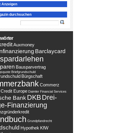
t Anzeigen
gazin durchsuchen
wörter
redit
Auxmoney
nfinanzierung
Barclaycard
spardarlehen
paren
Bausparvertrag
gsquote
Briefgrundschuld
rundschuld
Bürgschaft
mmerzbank
Commerz
Credit Europe
Daimler Financial Services
DKB
Drei-
sche Bank
e-Finanzierung
nzgründerkredit
ndbuch
Grundpfandrecht
dschuld
Hypothek
KfW