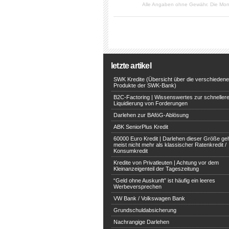
Alle Angaben ohne Gewähr. Die Mon
letzte artikel
SWK Kredite (Übersicht über die verschieden
Produkte der SWK-Bank)
B2C-Factoring | Wissenswertes zur schneller
Liquidierung von Forderungen
Darlehen zur BAföG-Ablösung
ABK SeniorPlus Kredit
60000 Euro Kredit | Darlehen dieser Größe ge
meist nicht mehr als klassischer Ratenkredit /
Konsumkredit
Kredite von Privatleuten | Achtung vor dem
Kleinanzeigenteil der Tageszeitung
“Geld ohne Auskunft” ist häufig ein leeres
Werbeversprechen
VW Bank / Volkswagen Bank
Grundschuldabsicherung
Nachrangige Darlehen