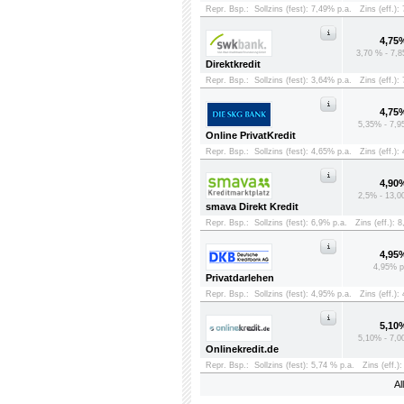
Repr. Bsp.:
Sollzins (fest): 7,49% p.a.
Zins (eff.):
4,75
3,70 % - 7,8
Direktkredit
Repr. Bsp.:
Sollzins (fest): 3,64% p.a.
Zins (eff.):
4,75
5,35% - 7,9
Online PrivatKredit
Repr. Bsp.:
Sollzins (fest): 4,65% p.a.
Zins (eff.):
4,90
2,5% - 13,0
smava Direkt Kredit
Repr. Bsp.:
Sollzins (fest): 6,9% p.a.
Zins (eff.): 
4,95
4,95% p
Privatdarlehen
Repr. Bsp.:
Sollzins (fest): 4,95% p.a.
Zins (eff.):
5,10
5,10% - 7,0
Onlinekredit.de
Repr. Bsp.:
Sollzins (fest): 5,74 % p.a.
Zins (eff.)
Al