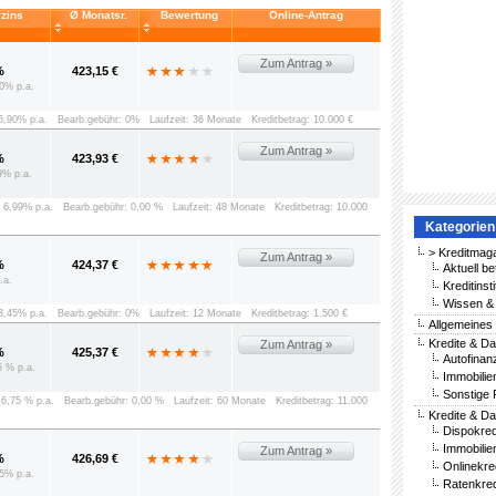
vzins
Ø Monatsr.
Bewertung
Online-Antrag
Zum Antrag »
%
423,15 €
0% p.a.
 6,90% p.a.
Bearb.gebühr: 0%
Laufzeit: 36 Monate
Kreditbetrag: 10.000 €
Zum Antrag »
%
423,93 €
9% p.a.
: 6,99% p.a.
Bearb.gebühr: 0,00 %
Laufzeit: 48 Monate
Kreditbetrag: 10.000
Kategorien
> Kreditmag
Zum Antrag »
%
424,37 €
Aktuell be
.a.
Kreditinst
Wissen & 
 3,45% p.a.
Bearb.gebühr: 0%
Laufzeit: 12 Monate
Kreditbetrag: 1.500 €
Allgemeines
Kredite & Da
Zum Antrag »
%
425,37 €
Autofinan
5 % p.a.
Immobilie
Sonstige 
: 6,75 % p.a.
Bearb.gebühr: 0,00 %
Laufzeit: 60 Monate
Kreditbetrag: 11.000
Kredite & Da
Dispokred
Immobilie
Zum Antrag »
%
426,69 €
Onlinekre
5% p.a.
Ratenkred