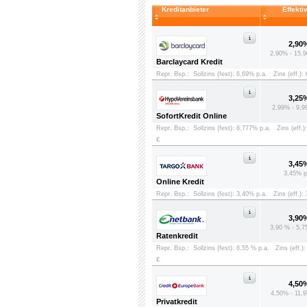
Kreditanbieter
Effekti
2,90
2,90% - 15,9
Barclaycard Kredit
Repr. Bsp.:
Sollzins (fest): 6,69% p.a.
Zins (eff.):
3,25
2,99% - 9,9
SofortKredit Online
Repr. Bsp.:
Sollzins (fest): 6,777% p.a.
Zins (eff.)
€
3,45
3,45% p
Online Kredit
Repr. Bsp.:
Sollzins (fest): 3,40% p.a.
Zins (eff.):
3,90
3,90 % - 5,7
Ratenkredit
Repr. Bsp.:
Sollzins (fest): 6,55 % p.a.
Zins (eff.)
€
4,50
4,50% - 11,9
Privatkredit