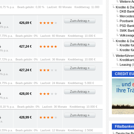
Weitere A
Kredite & D
: 6,75 % p.a.
Bearb.gebühr: 0,00 %
Laufzeit: 60 Monate
Kreditbetrag: 11.000
DKB Bank
Mercedes
Zum Antrag »
Postbank 
%
426,69 €
PSD Bank
5% p.a.
SWK Bank
Volkswag
 7,75% p.a.
Bearb.gebühr: 0%
Laufzeit: 60 Monate
Kreditbetrag: 10.000 €
Kredite & D
Zum Antrag »
Kredite f
%
427,24 €
Kredite fü
5% p.a.
Weiterführe
 7,72% p.a.
Bearb.gebühr: 0%
Laufzeit: 36 Monate
Kreditbetrag: 10.000 €
Kreditkar
Leasing
(
Zum Antrag »
%
427,24 €
CREDIT E
5% p.a.
 4,75% p.a.
Bearb.gebühr: 0%
Laufzeit: 24 Monate
Kreditbetrag: 5.000 €
Zum Antrag »
%
428,00 €
0% p.a.
: 8,18 % p.a.
Bearb.gebühr: 0%
Laufzeit: 36 Monate
Kreditbetrag: 10.000 €
Zum Antrag »
%
428,99 €
.a.
Filialbanke
 5,55% p.a.
Bearb.gebühr: 0%
Laufzeit: 12 Monate
Kreditbetrag: 2.500€
Deutsche B