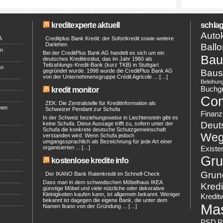
kreditexperte aktuell
schlag
Autok
A
Creditplus Bank Kredit: der Sofortkredit sowie weitere
Darlehen
Ballo
en
Bei der CreditPlus Bank AG handelt es sich um ein
Bau
deutsches Kreditinstitut, das im Jahr 1960 als
Teilzahlungs-Kredit-Bank (kurz TKB) in Stuttgart
en
Baus
gegründet wurde. 1998 wurde die CreditPlus Bank AG
von der Unternehmensgruppe Crédit Agricole ... […]
Beleihun
Buchg
kredit monitor
Co
ZEK: Die Zentralstelle für Kreditinformation als
hen
Schweizer Pendant zur Schufa
Finanz
In der Schweiz beziehungsweise in Liechtenstein gibt es
Deut
keine Schufa. Diese Aussage trifft zu, sofern unter der
Schufa die konkrete deutsche Schutzgemeinschaft
Weg
verstanden wird. Wenn Schufa jedoch
umgangssprachlich als Bezeichnung für jede Art einer
organisierten ... […]
Existe
Gru
kostenlose kredite info
Grun
Der IKANO Bank Ratenkredit im Schnell-Check
Dass man in dem schwedischen Möbelhaus IKEA
Kredi
günstige Möbel und viele nützliche oder dekorative
Kleinigkeiten kaufen kann, ist allgemein bekannt. Weniger
Kredit
bekannt ist dagegen die eigene Bank, die unter dem
Ma
Namen Ikano von der Gründung ... […]
PSD
R