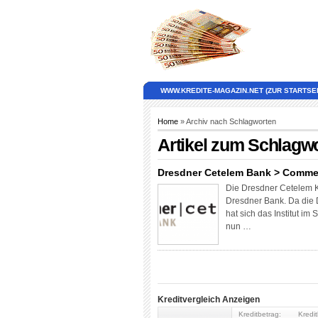
WWW.KREDITE-MAGAZIN.NET (ZUR STARTSEI
Home
» Archiv nach Schlagworten
Artikel zum Schlagw
Dresdner Cetelem Bank > Comme
Die Dresdner Cetelem K
Dresdner Bank. Da die
hat sich das Institut i
nun …
Kreditvergleich Anzeigen
Kreditbetrag:
Kredit