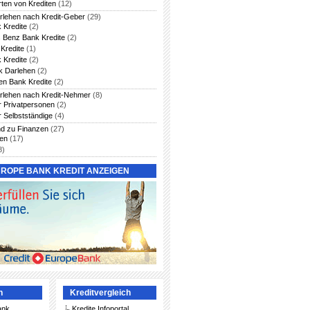
rten von Krediten
(12)
arlehen nach Kredit-Geber
(29)
 Kredite
(2)
 Benz Bank Kredite
(2)
Kredite
(1)
 Kredite
(2)
 Darlehen
(2)
en Bank Kredite
(2)
arlehen nach Kredit-Nehmer
(8)
ür Privatpersonen
(2)
r Selbstständige
(4)
nd zu Finanzen
(27)
ten
(17)
8)
UROPE BANK KREDIT ANZEIGEN
n
Kreditvergleich
ank
Kredite Infoportal