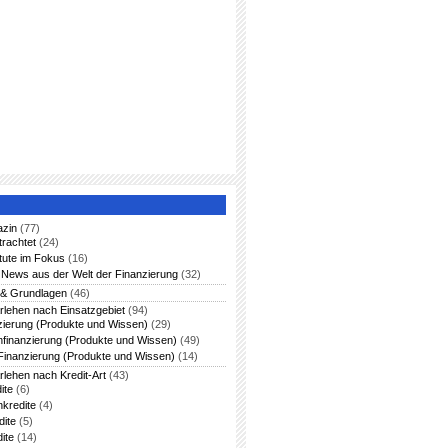
azin
(77)
trachtet
(24)
itute im Fokus
(16)
News aus der Welt der Finanzierung
(32)
 & Grundlagen
(46)
rlehen nach Einsatzgebiet
(94)
zierung (Produkte und Wissen)
(29)
nfinanzierung (Produkte und Wissen)
(49)
Finanzierung (Produkte und Wissen)
(14)
rlehen nach Kredit-Art
(43)
ite
(6)
nkredite
(4)
dite
(5)
ite
(14)