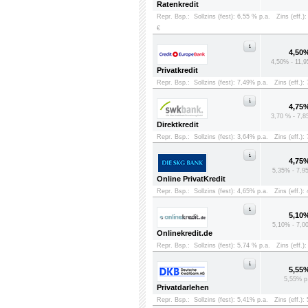
Ratenkredit
Repr. Bsp.:
Sollzins (fest): 6,55 % p.a.
Zins (eff.)
€
4,50
4,50% - 11,9
Privatkredit
Repr. Bsp.:
Sollzins (fest): 7,49% p.a.
Zins (eff.):
4,75
3,70 % - 7,8
Direktkredit
Repr. Bsp.:
Sollzins (fest): 3,64% p.a.
Zins (eff.):
4,75
5,35% - 7,9
Online PrivatKredit
Repr. Bsp.:
Sollzins (fest): 4,65% p.a.
Zins (eff.):
5,10
5,10% - 7,0
Onlinekredit.de
Repr. Bsp.:
Sollzins (fest): 5,74 % p.a.
Zins (eff.)
5,55
5,55% p
Privatdarlehen
Repr. Bsp.:
Sollzins (fest): 5,41% p.a.
Zins (eff.):