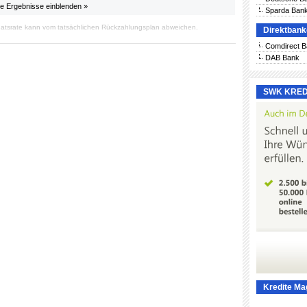
le Ergebnisse einblenden »
Sparda Ban
atsrate kann vom tatsächlichen Rückzahlungsplan abweichen.
Direktban
Comdirect 
DAB Bank
SWK KRED
Kredite Ma