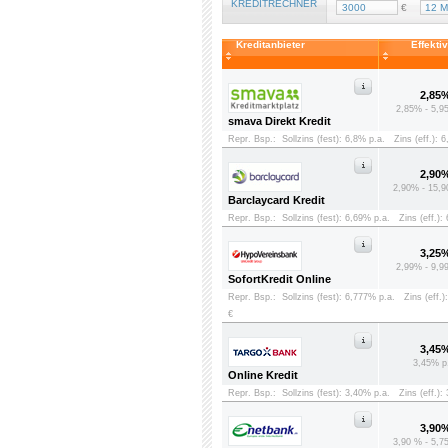
KREDITRECHNER
€
Kreditanbieter
Effekti
2,85
2,85% - 5,9
smava Direkt Kredit
Repr. Bsp.:
Sollzins (fest): 6,8% p.a.
Zins (eff.): 
2,90
2,90% - 15,9
Barclaycard Kredit
Repr. Bsp.:
Sollzins (fest): 6,69% p.a.
Zins (eff.):
3,25
2,99% - 9,9
SofortKredit Online
Repr. Bsp.:
Sollzins (fest): 6,777% p.a.
Zins (eff.)
€
3,45
3,45% p
Online Kredit
Repr. Bsp.:
Sollzins (fest): 3,40% p.a.
Zins (eff.):
3,90
3,90 % - 5,7