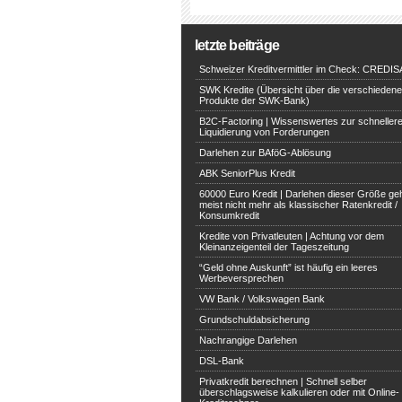
letzte beiträge
Schweizer Kreditvermittler im Check: CREDIS
SWK Kredite (Übersicht über die verschieden
Produkte der SWK-Bank)
B2C-Factoring | Wissenswertes zur schneller
Liquidierung von Forderungen
Darlehen zur BAföG-Ablösung
ABK SeniorPlus Kredit
60000 Euro Kredit | Darlehen dieser Größe ge
meist nicht mehr als klassischer Ratenkredit /
Konsumkredit
Kredite von Privatleuten | Achtung vor dem
Kleinanzeigenteil der Tageszeitung
“Geld ohne Auskunft” ist häufig ein leeres
Werbeversprechen
VW Bank / Volkswagen Bank
Grundschuldabsicherung
Nachrangige Darlehen
DSL-Bank
Privatkredit berechnen | Schnell selber
überschlagsweise kalkulieren oder mit Online-