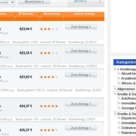
DETAILS
Berechnen »
vzins
Ø Monatsr.
Bewertung
Online-Antrag
Zum Antrag »
%
423,04 €
5% p.a.
6,9% p.a.
Bearb.gebühr: 2,5%
Laufzeit: 60 Monate
Kreditbetrag: 12.000 €
Zum Antrag »
%
423,15 €
0% p.a.
Kategorien
 6,90% p.a.
Bearb.gebühr: 0%
Laufzeit: 36 Monate
Kreditbetrag: 10.000 €
> Kreditmag
Aktuell be
Zum Antrag »
%
423,93 €
Kreditinst
9% p.a.
Wissen & 
Allgemeines
: 6,99% p.a.
Bearb.gebühr: 0,00 %
Laufzeit: 48 Monate
Kreditbetrag: 10.000
Kredite & Da
Autofinan
Immobilie
Zum Antrag »
%
424,37 €
Sonstige 
.a.
Kredite & Da
Dispokred
 3,45% p.a.
Bearb.gebühr: 0%
Laufzeit: 12 Monate
Kreditbetrag: 1.500 €
Immobilie
Zum Antrag »
Onlinekre
%
425,37 €
Ratenkred
5 % p.a.