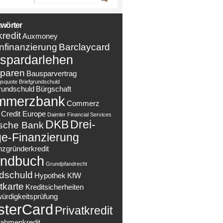
wörter
redit
Auxmoney
nfinanzierung
Barclaycard
spardarlehen
paren
Bausparvertrag
gsquote
Briefgrundschuld
rundschuld
Bürgschaft
mmerzbank
Commerz
Credit Europe
Daimler Financial Services
DKB
Drei-
sche Bank
e-Finanzierung
nzgründerkredit
ndbuch
Grundpfandrecht
dschuld
Hypothek
KfW
tkarte
Kreditsicherheiten
würdigkeitsprüfung
sterCard
Privatkredit
ahmenkredit