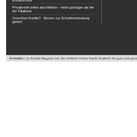
Kreditrechner
Privatkredit online abschließen - meist günstiger als bei
der Filialbank
Unseriöse Kredite? - Besser zur Schuldnerberatung
gehen!
Anmelden
|
(c) Kredite-Magazin.net: Der beliebte Online Kredit Vergleich für gute und gün