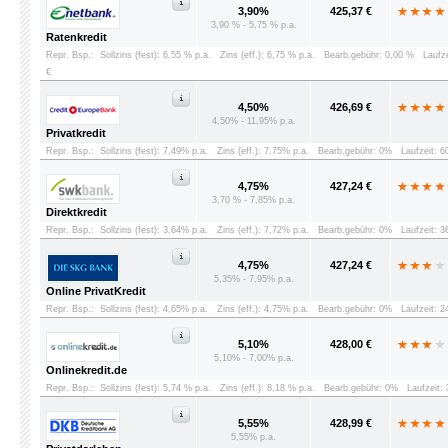
3,90%
425,37 €
3,90 % - 5,75 % p.a.
Ratenkredit
Repr. Bsp.:
Sollzins (fest): 6,55 % p.a.
Zins (eff.): 6,75 % p.a.
Bearb.gebühr: 0,00 %
Laufz
€
4,50%
426,69 €
4,50% - 11,95% p.a.
Privatkredit
Repr. Bsp.:
Sollzins (fest): 7,49% p.a.
Zins (eff.): 7,75% p.a.
Bearb.gebühr: 0%
Laufzeit: 
4,75%
427,24 €
3,70 % - 7,85% p.a.
Direktkredit
Repr. Bsp.:
Sollzins (fest): 3,64% p.a.
Zins (eff.): 7,72% p.a.
Bearb.gebühr: 0%
Laufzeit: 
4,75%
427,24 €
5,35% - 7,95% p.a.
Online PrivatKredit
Repr. Bsp.:
Sollzins (fest): 4,65% p.a.
Zins (eff.): 4,75% p.a.
Bearb.gebühr: 0%
Laufzeit: 
5,10%
428,00 €
5,10% - 7,00% p.a.
Onlinekredit.de
Repr. Bsp.:
Sollzins (fest): 5,74 % p.a.
Zins (eff.): 8,18 % p.a.
Bearb.gebühr: 0%
Laufzeit:
5,55%
428,99 €
5,55% p.a.