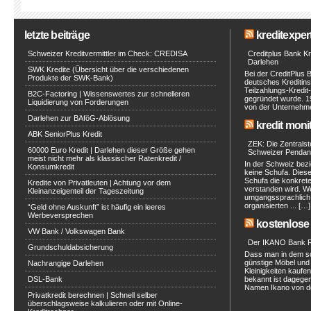
letzte beiträge
kreditexpert
Schweizer Kreditvermittler im Check: CREDISA
Creditplus Bank Kre
Darlehen
SWK Kredite (Übersicht über die verschiedenen
Bei der CreditPlus 
Produkte der SWK-Bank)
deutsches Kreditinst
Teilzahlungs-Kredit
B2C-Factoring | Wissenswertes zur schnelleren
gegründet wurde. 1
Liquidierung von Forderungen
von der Unternehmen
Darlehen zur BAföG-Ablösung
kredit moni
ABK SeniorPlus Kredit
ZEK: Die Zentralste
60000 Euro Kredit | Darlehen dieser Größe gehen
Schweizer Pendan
meist nicht mehr als klassischer Ratenkredit /
In der Schweiz bezi
Konsumkredit
keine Schufa. Diese 
Schufa die konkret
Kredite von Privatleuten | Achtung vor dem
verstanden wird. W
Kleinanzeigenteil der Tageszeitung
umgangssprachlich a
organisierten ... […]
“Geld ohne Auskunft” ist häufig ein leeres
Werbeversprechen
kostenlose 
VW Bank / Volkswagen Bank
Der IKANO Bank Ra
Grundschuldabsicherung
Dass man in dem s
günstige Möbel und 
Nachrangige Darlehen
Kleinigkeiten kaufe
DSL-Bank
bekannt ist dagegen
Namen Ikano von de
Privatkredit berechnen | Schnell selber
überschlagsweise kalkulieren oder mit Online-