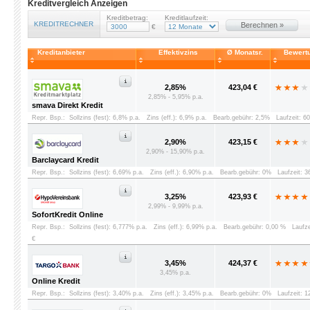
Kreditvergleich Anzeigen
Kreditbetrag:
Kreditlaufzeit:
KREDITRECHNER
Berechnen »
€
Kreditanbieter
Effektivzins
Ø Monatsr.
Bewert
2,85%
423,04 €
2,85% - 5,95% p.a.
smava Direkt Kredit
Repr. Bsp.:
Sollzins (fest): 6,8% p.a.
Zins (eff.): 6,9% p.a.
Bearb.gebühr: 2,5%
Laufzeit: 6
2,90%
423,15 €
2,90% - 15,90% p.a.
Barclaycard Kredit
Repr. Bsp.:
Sollzins (fest): 6,69% p.a.
Zins (eff.): 6,90% p.a.
Bearb.gebühr: 0%
Laufzeit: 
3,25%
423,93 €
2,99% - 9,99% p.a.
SofortKredit Online
Repr. Bsp.:
Sollzins (fest): 6,777% p.a.
Zins (eff.): 6,99% p.a.
Bearb.gebühr: 0,00 %
Laufz
€
3,45%
424,37 €
3,45% p.a.
Online Kredit
Repr. Bsp.:
Sollzins (fest): 3,40% p.a.
Zins (eff.): 3,45% p.a.
Bearb.gebühr: 0%
Laufzeit: 