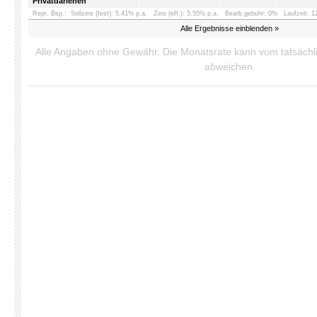
Privatdarlehen
Repr. Bsp.:
Sollzins (fest): 5,41% p.a.
Zins (eff.): 5,55% p.a.
Bearb.gebühr: 0%
Laufzeit: 
Alle Ergebnisse einblenden »
Alle Angaben ohne Gewähr. Die Monatsrate kann vom tatsäch
abweichen.