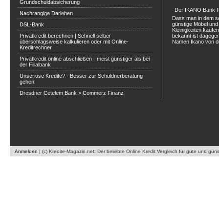
Grundschuldabsicherung
Der IKANO Bank Ra
Nachrangige Darlehen
Dass man in dem s
günstige Möbel und 
DSL-Bank
Kleinigkeiten kaufe
Privatkredit berechnen | Schnell selber
bekannt ist dagegen
überschlagsweise kalkulieren oder mit Online-
Namen Ikano von de
Kreditrechner
Privatkredit online abschließen - meist günstiger als bei
der Filialbank
Unseriöse Kredite? - Besser zur Schuldnerberatung
gehen!
Dresdner Cetelem Bank > Commerz Finanz
Anmelden
|
(c) Kredite-Magazin.net: Der beliebte Online Kredit Vergleich für gute und gün