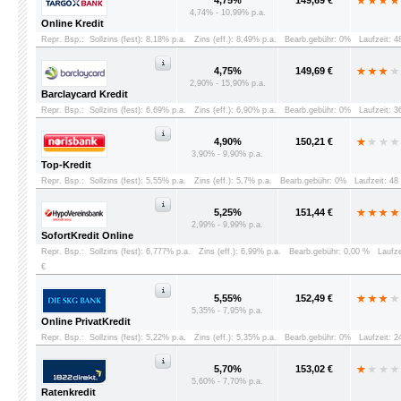
4,75%
149,69 €
4,74% - 10,99% p.a.
Online Kredit
Repr. Bsp.:
Sollzins (fest): 8,18% p.a.
Zins (eff.): 8,49% p.a.
Bearb.gebühr: 0%
Laufzeit: 
4,75%
149,69 €
2,90% - 15,90% p.a.
Barclaycard Kredit
Repr. Bsp.:
Sollzins (fest): 6,69% p.a.
Zins (eff.): 6,90% p.a.
Bearb.gebühr: 0%
Laufzeit: 
4,90%
150,21 €
3,90% - 9,90% p.a.
Top-Kredit
Repr. Bsp.:
Sollzins (fest): 5,55% p.a.
Zins (eff.): 5,7% p.a.
Bearb.gebühr: 0%
Laufzeit: 4
5,25%
151,44 €
2,99% - 9,99% p.a.
SofortKredit Online
Repr. Bsp.:
Sollzins (fest): 6,777% p.a.
Zins (eff.): 6,99% p.a.
Bearb.gebühr: 0,00 %
Laufz
€
5,55%
152,49 €
5,35% - 7,95% p.a.
Online PrivatKredit
Repr. Bsp.:
Sollzins (fest): 5,22% p.a.
Zins (eff.): 5,35% p.a.
Bearb.gebühr: 0%
Laufzeit: 
5,70%
153,02 €
5,60% - 7,70% p.a.
Ratenkredit