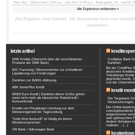
Repr. Bsp.:
Sollzins (fest): 5,55% p.a.
Zins (eff.): 5,70% p.a.
Bearb.gebühr: 0%
Laufzeit: 
Alle Ergebnisse einblenden »
Alle Angaben ohne Gewähr. Die Monatsrate kann vom tatsäch
abweichen.
letzte artikel
kreditexpert
SWK Kredite (Übersicht über die verschiedenen
Creditplus Bank Kre
Produkte der SWK-Bank)
Darlehen
Bei der CreditPlus 
B2C-Factoring | Wissenswertes zur schnelleren
deutsches Kreditinst
Liquidierung von Forderungen
Teilzahlungs-Kredit
gegründet wurde. 1
Darlehen zur BAföG-Ablösung
von der Unternehmen
ABK SeniorPlus Kredit
kredit moni
60000 Euro Kredit | Darlehen dieser Größe gehen
meist nicht mehr als klassischer Ratenkredit /
Der Targobank Onli
Konsumkredit
Voraussetzungen, 
Der Online Autokred
Kredite von Privatleuten | Achtung vor dem
zweckgebundener Ra
Kleinanzeigenteil der Tageszeitung
aufgenommen werde
oder gebrauchten P
“Geld ohne Auskunft” ist häufig ein leeres
Andere Vorhaben kö
Werbeversprechen
realisiert ... […]
VW Bank / Volkswagen Bank
kostenlose 