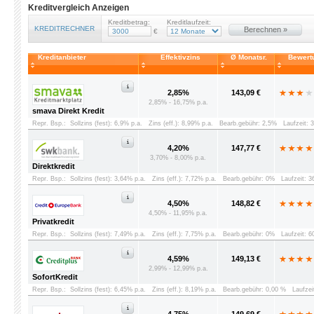
Kreditvergleich Anzeigen
Kreditbetrag:
Kreditlaufzeit:
KREDITRECHNER
Berechnen »
€
Kreditanbieter
Effektivzins
Ø Monatsr.
Bewert
2,85%
143,09 €
2,85% - 16,75% p.a.
smava Direkt Kredit
Repr. Bsp.:
Sollzins (fest): 6,9% p.a.
Zins (eff.): 8,99% p.a.
Bearb.gebühr: 2,5%
Laufzeit: 
4,20%
147,77 €
3,70% - 8,00% p.a.
Direktkredit
Repr. Bsp.:
Sollzins (fest): 3,64% p.a.
Zins (eff.): 7,72% p.a.
Bearb.gebühr: 0%
Laufzeit: 
4,50%
148,82 €
4,50% - 11,95% p.a.
Privatkredit
Repr. Bsp.:
Sollzins (fest): 7,49% p.a.
Zins (eff.): 7,75% p.a.
Bearb.gebühr: 0%
Laufzeit: 
4,59%
149,13 €
2,99% - 12,99% p.a.
SofortKredit
Repr. Bsp.:
Sollzins (fest): 6,45% p.a.
Zins (eff.): 8,19% p.a.
Bearb.gebühr: 0,00 %
Laufzei