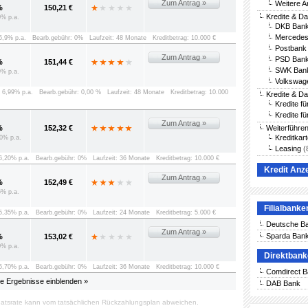
Zum Antrag »
Weitere A
%
150,21 €
Kredite & D
0% p.a.
DKB Bank
Mercedes
 5,9% p.a.
Bearb.gebühr: 0%
Laufzeit: 48 Monate
Kreditbetrag: 10.000 €
Postbank 
Zum Antrag »
PSD Bank
%
151,44 €
SWK Bank
9% p.a.
Volkswag
: 6,99% p.a.
Bearb.gebühr: 0,00 %
Laufzeit: 48 Monate
Kreditbetrag: 10.000
Kredite & D
Kredite f
Kredite fü
Zum Antrag »
%
152,32 €
Weiterführe
Kreditkar
0% p.a.
Leasing
(
 6,20% p.a.
Bearb.gebühr: 0%
Laufzeit: 36 Monate
Kreditbetrag: 10.000 €
Kredit Anz
Zum Antrag »
%
152,49 €
5% p.a.
Filialbanke
 5,35% p.a.
Bearb.gebühr: 0%
Laufzeit: 24 Monate
Kreditbetrag: 5.000 €
Deutsche B
Zum Antrag »
Sparda Ban
%
153,02 €
0% p.a.
Direktban
 5,70% p.a.
Bearb.gebühr: 0%
Laufzeit: 36 Monate
Kreditbetrag: 10.000 €
Comdirect 
le Ergebnisse einblenden »
DAB Bank
atsrate kann vom tatsächlichen Rückzahlungsplan abweichen.