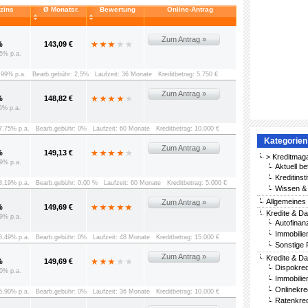
vzins
Ø Monatsr.
Bewertung
Online-Antrag
Zum Antrag »
%
143,09 €
5% p.a.
8,99% p.a.
Bearb.gebühr: 2,5%
Laufzeit: 36 Monate
Kreditbetrag: 5.750 €
Zum Antrag »
%
148,82 €
5% p.a.
 7,75% p.a.
Bearb.gebühr: 0%
Laufzeit: 60 Monate
Kreditbetrag: 10.000 €
Kategorien
Zum Antrag »
%
149,13 €
> Kreditmag
9% p.a.
Aktuell be
Kreditinst
 8,19% p.a.
Bearb.gebühr: 0,00 %
Laufzeit: 60 Monate
Kreditbetrag: 5.000 €
Wissen & 
Allgemeines
Zum Antrag »
%
149,69 €
Kredite & Da
9% p.a.
Autofinan
Immobilie
 8,49% p.a.
Bearb.gebühr: 0%
Laufzeit: 48 Monate
Kreditbetrag: 15.000 €
Sonstige 
Zum Antrag »
Kredite & Da
%
149,69 €
Dispokred
0% p.a.
Immobilie
Onlinekre
 6,90% p.a.
Bearb.gebühr: 0%
Laufzeit: 36 Monate
Kreditbetrag: 10.000 €
Ratenkred