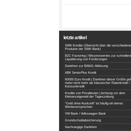
letzte artikel
SWK Kredite (Übersicht über die verschieden
Produkte der SWK-Bank)
B2C-Factoring | Wissenswertes zur schneller
Liquidierung von Forderungen
Darlehen zur BAföG-Ablösung
ABK SeniorPlus Kredit
60000 Euro Kredit | Darlehen dieser Größe ge
meist nicht mehr als klassischer Ratenkredit /
Konsumkredit
Kredite von Privatleuten | Achtung vor dem
Kleinanzeigenteil der Tageszeitung
“Geld ohne Auskunft” ist häufig ein leeres
Werbeversprechen
VW Bank / Volkswagen Bank
Grundschuldabsicherung
Nachrangige Darlehen