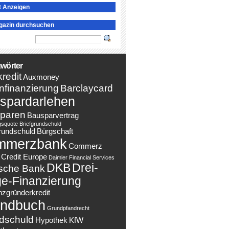
t Anzeigen
gazin durchsuchen
wörter
redit
Auxmoney
nfinanzierung
Barclaycard
spardarlehen
paren
Bausparvertrag
gsquote
Briefgrundschuld
rundschuld
Bürgschaft
mmerzbank
Commerz
Credit Europe
Daimler Financial Services
DKB
Drei-
sche Bank
e-Finanzierung
nzgründerkredit
ndbuch
Grundpfandrecht
dschuld
Hypothek
KfW