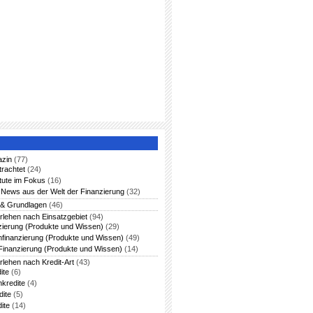
azin
(77)
trachtet
(24)
itute im Fokus
(16)
News aus der Welt der Finanzierung
(32)
 & Grundlagen
(46)
rlehen nach Einsatzgebiet
(94)
zierung (Produkte und Wissen)
(29)
nfinanzierung (Produkte und Wissen)
(49)
Finanzierung (Produkte und Wissen)
(14)
rlehen nach Kredit-Art
(43)
ite
(6)
nkredite
(4)
dite
(5)
ite
(14)