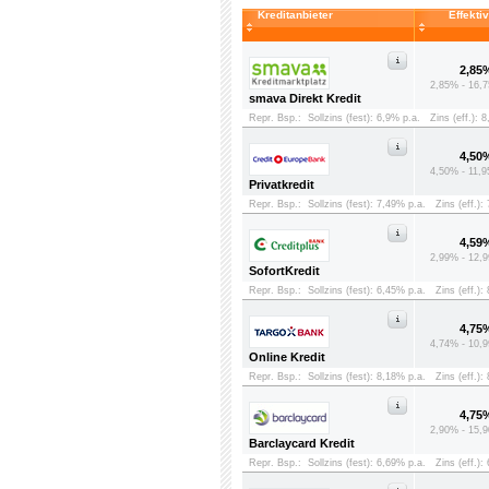
Kreditanbieter
Effekti
2,85
2,85% - 16,7
smava Direkt Kredit
Repr. Bsp.:
Sollzins (fest): 6,9% p.a.
Zins (eff.): 
4,50
4,50% - 11,9
Privatkredit
Repr. Bsp.:
Sollzins (fest): 7,49% p.a.
Zins (eff.):
4,59
2,99% - 12,9
SofortKredit
Repr. Bsp.:
Sollzins (fest): 6,45% p.a.
Zins (eff.):
4,75
4,74% - 10,9
Online Kredit
Repr. Bsp.:
Sollzins (fest): 8,18% p.a.
Zins (eff.):
4,75
2,90% - 15,9
Barclaycard Kredit
Repr. Bsp.:
Sollzins (fest): 6,69% p.a.
Zins (eff.):