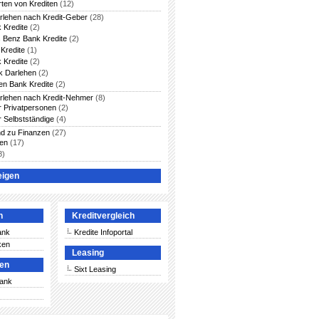
rten von Krediten
(12)
arlehen nach Kredit-Geber
(28)
 Kredite
(2)
 Benz Bank Kredite
(2)
Kredite
(1)
 Kredite
(2)
 Darlehen
(2)
en Bank Kredite
(2)
arlehen nach Kredit-Nehmer
(8)
ür Privatpersonen
(2)
r Selbstständige
(4)
nd zu Finanzen
(27)
ten
(17)
8)
eigen
n
Kreditvergleich
ank
Kredite Infoportal
ken
Leasing
ken
Sixt Leasing
Bank