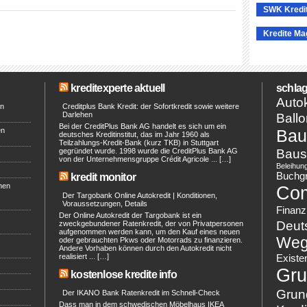
SWK Kredi
Kredite Ma
kreditexperte aktuell
schlag
Autok
en
Creditplus Bank Kredit: der Sofortkredit sowie weitere
Darlehen
Ballo
Bei der CreditPlus Bank AG handelt es sich um ein
en
Bau
deutsches Kreditinstitut, das im Jahr 1960 als
Teilzahlungs-Kredit-Bank (kurz TKB) in Stuttgart
Baus
gegründet wurde. 1998 wurde die CreditPlus Bank AG
von der Unternehmensgruppe Crédit Agricole ... […]
Beleihun
Buchg
kredit monitor
hen
Co
Der Targobank Online Autokredit | Konditionen,
Voraussetzungen, Details
Finanz
Der Online Autokredit der Targobank ist ein
Deut
zweckgebundener Ratenkredit, der von Privatpersonen
aufgenommen werden kann, um den Kauf eines neuen
Weg
oder gebrauchten Pkws oder Motorrads zu finanzieren.
Andere Vorhaben können durch den Autokredit nicht
realisiert ... […]
Existe
Gru
kostenlose kredite info
Grun
Der IKANO Bank Ratenkredit im Schnell-Check
Dass man in dem schwedischen Möbelhaus IKEA