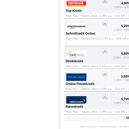
4,90
3,90% - 9,9
Top-Kredit
Repr. Bsp.:
Sollzins (fest): 5,74% p.a.
Zins (eff.):
5,25
2,99% - 9,9
SofortKredit Online
Repr. Bsp.:
Sollzins (fest): 6,777% p.a.
Zins (eff.)
€
5,50
3,99% - 10,5
Direktkredit
Repr. Bsp.:
Sollzins (fest): 6,03% p.a.
Zins (eff.):
5,55
5,35% - 7,9
Online PrivatKredit
Repr. Bsp.:
Sollzins (fest): 5,22% p.a.
Zins (eff.):
5,70
5,60% - 7,7
Ratenkredit
Repr. Bsp.:
Sollzins (fest): 5,55% p.a.
Zins (eff.):
Al
Alle Angaben ohne Gewähr. Die Mon