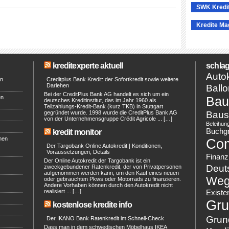
SWK Kredi
Kredite Ma
kreditexperte aktuell
schlag
Autok
en
Creditplus Bank Kredit: der Sofortkredit sowie weitere
Darlehen
Ballo
Bei der CreditPlus Bank AG handelt es sich um ein
en
Bau
deutsches Kreditinstitut, das im Jahr 1960 als
Teilzahlungs-Kredit-Bank (kurz TKB) in Stuttgart
Baus
gegründet wurde. 1998 wurde die CreditPlus Bank AG
von der Unternehmensgruppe Crédit Agricole ... […]
Beleihun
Buchg
kredit monitor
hen
Co
Der Targobank Online Autokredit | Konditionen,
Voraussetzungen, Details
Finanz
Der Online Autokredit der Targobank ist ein
Deut
zweckgebundener Ratenkredit, der von Privatpersonen
aufgenommen werden kann, um den Kauf eines neuen
Weg
oder gebrauchten Pkws oder Motorrads zu finanzieren.
Andere Vorhaben können durch den Autokredit nicht
realisiert ... […]
Existe
Gru
kostenlose kredite info
Grun
Der IKANO Bank Ratenkredit im Schnell-Check
Dass man in dem schwedischen Möbelhaus IKEA