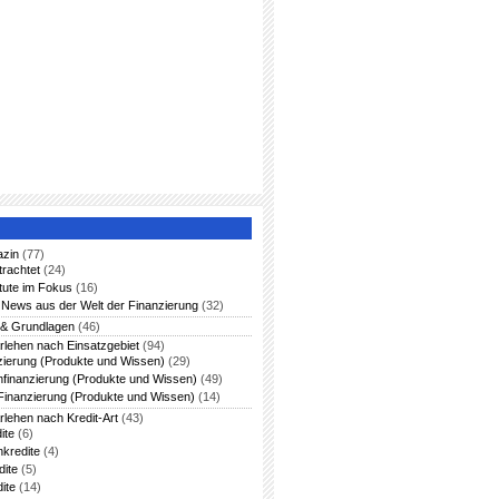
azin
(77)
trachtet
(24)
itute im Fokus
(16)
News aus der Welt der Finanzierung
(32)
 & Grundlagen
(46)
rlehen nach Einsatzgebiet
(94)
zierung (Produkte und Wissen)
(29)
nfinanzierung (Produkte und Wissen)
(49)
Finanzierung (Produkte und Wissen)
(14)
rlehen nach Kredit-Art
(43)
ite
(6)
nkredite
(4)
dite
(5)
ite
(14)