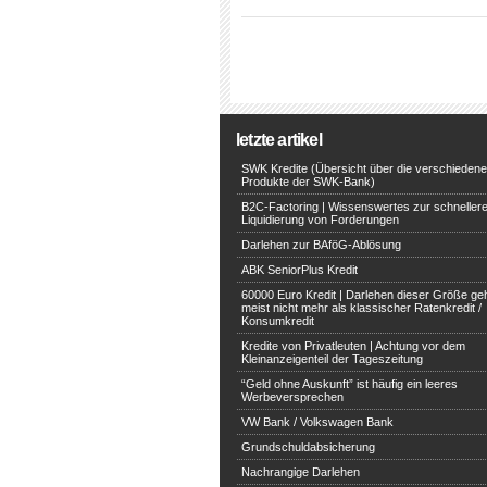
letzte artikel
SWK Kredite (Übersicht über die verschieden
Produkte der SWK-Bank)
B2C-Factoring | Wissenswertes zur schneller
Liquidierung von Forderungen
Darlehen zur BAföG-Ablösung
ABK SeniorPlus Kredit
60000 Euro Kredit | Darlehen dieser Größe ge
meist nicht mehr als klassischer Ratenkredit /
Konsumkredit
Kredite von Privatleuten | Achtung vor dem
Kleinanzeigenteil der Tageszeitung
“Geld ohne Auskunft” ist häufig ein leeres
Werbeversprechen
VW Bank / Volkswagen Bank
Grundschuldabsicherung
Nachrangige Darlehen