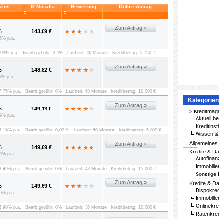
vzins
Ø Monatsr.
Bewertung
Online-Antrag
Zum Antrag »
%
143,09 €
5% p.a.
8,99% p.a.
Bearb.gebühr: 2,5%
Laufzeit: 36 Monate
Kreditbetrag: 5.750 €
Zum Antrag »
%
148,82 €
5% p.a.
 7,75% p.a.
Bearb.gebühr: 0%
Laufzeit: 60 Monate
Kreditbetrag: 10.000 €
Kategorien
Zum Antrag »
%
149,13 €
> Kreditmag
9% p.a.
Aktuell be
Kreditinst
 8,19% p.a.
Bearb.gebühr: 0,00 %
Laufzeit: 60 Monate
Kreditbetrag: 5.000 €
Wissen & 
Allgemeines
Zum Antrag »
%
149,69 €
Kredite & Da
9% p.a.
Autofinan
Immobilie
 8,49% p.a.
Bearb.gebühr: 0%
Laufzeit: 48 Monate
Kreditbetrag: 15.000 €
Sonstige 
Zum Antrag »
Kredite & Da
%
149,69 €
Dispokred
0% p.a.
Immobilie
Onlinekre
 6,90% p.a.
Bearb.gebühr: 0%
Laufzeit: 36 Monate
Kreditbetrag: 10.000 €
Ratenkred