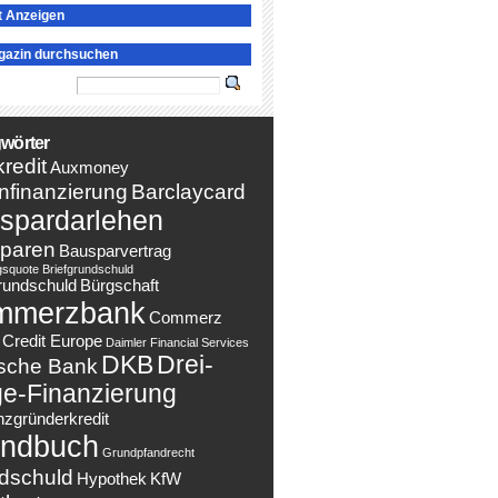
t Anzeigen
gazin durchsuchen
wörter
redit
Auxmoney
nfinanzierung
Barclaycard
spardarlehen
paren
Bausparvertrag
gsquote
Briefgrundschuld
rundschuld
Bürgschaft
mmerzbank
Commerz
Credit Europe
Daimler Financial Services
DKB
Drei-
sche Bank
e-Finanzierung
nzgründerkredit
ndbuch
Grundpfandrecht
dschuld
Hypothek
KfW