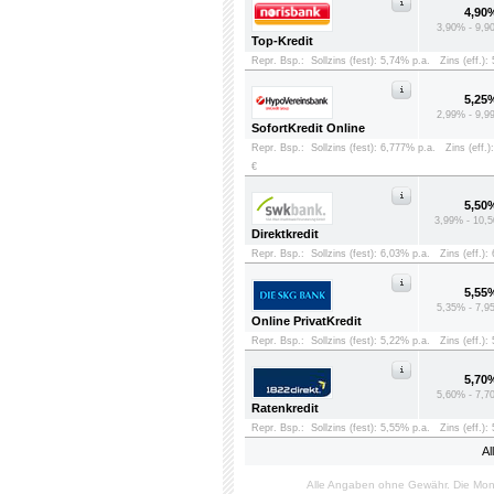
4,90
3,90% - 9,9
Top-Kredit
Repr. Bsp.:
Sollzins (fest): 5,74% p.a.
Zins (eff.):
5,25
2,99% - 9,9
SofortKredit Online
Repr. Bsp.:
Sollzins (fest): 6,777% p.a.
Zins (eff.)
€
5,50
3,99% - 10,5
Direktkredit
Repr. Bsp.:
Sollzins (fest): 6,03% p.a.
Zins (eff.):
5,55
5,35% - 7,9
Online PrivatKredit
Repr. Bsp.:
Sollzins (fest): 5,22% p.a.
Zins (eff.):
5,70
5,60% - 7,7
Ratenkredit
Repr. Bsp.:
Sollzins (fest): 5,55% p.a.
Zins (eff.):
Al
Alle Angaben ohne Gewähr. Die Mon