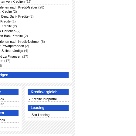
rten von Krediten
(12)
arlehen nach Kredit-Geber
(28)
 Kredite
(2)
 Benz Bank Kredite
(2)
Kredite
(1)
 Kredite
(2)
 Darlehen
(2)
en Bank Kredite
(2)
arlehen nach Kredit-Nehmer
(8)
ür Privatpersonen
(2)
r Selbstständige
(4)
nd zu Finanzen
(27)
ten
(17)
8)
eigen
n
Kreditvergleich
ank
Kredite Infoportal
ken
Leasing
ken
Sixt Leasing
Bank