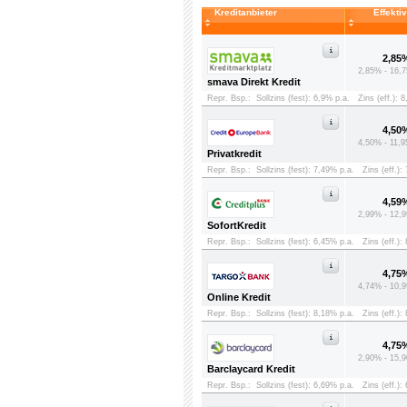
Kreditanbieter
Effekti
2,85
2,85% - 16,7
smava Direkt Kredit
Repr. Bsp.:
Sollzins (fest): 6,9% p.a.
Zins (eff.): 
4,50
4,50% - 11,9
Privatkredit
Repr. Bsp.:
Sollzins (fest): 7,49% p.a.
Zins (eff.):
4,59
2,99% - 12,9
SofortKredit
Repr. Bsp.:
Sollzins (fest): 6,45% p.a.
Zins (eff.):
4,75
4,74% - 10,9
Online Kredit
Repr. Bsp.:
Sollzins (fest): 8,18% p.a.
Zins (eff.):
4,75
2,90% - 15,9
Barclaycard Kredit
Repr. Bsp.:
Sollzins (fest): 6,69% p.a.
Zins (eff.):