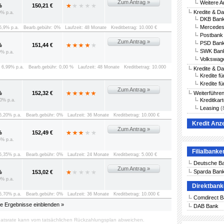
Zum Antrag »
Weitere A
%
150,21 €
Kredite & D
0% p.a.
DKB Bank
Mercedes
 5,9% p.a.
Bearb.gebühr: 0%
Laufzeit: 48 Monate
Kreditbetrag: 10.000 €
Postbank 
Zum Antrag »
PSD Bank
%
151,44 €
SWK Bank
9% p.a.
Volkswag
: 6,99% p.a.
Bearb.gebühr: 0,00 %
Laufzeit: 48 Monate
Kreditbetrag: 10.000
Kredite & D
Kredite f
Kredite fü
Zum Antrag »
%
152,32 €
Weiterführe
Kreditkar
0% p.a.
Leasing
(
 6,20% p.a.
Bearb.gebühr: 0%
Laufzeit: 36 Monate
Kreditbetrag: 10.000 €
Kredit Anz
Zum Antrag »
%
152,49 €
5% p.a.
Filialbanke
 5,35% p.a.
Bearb.gebühr: 0%
Laufzeit: 24 Monate
Kreditbetrag: 5.000 €
Deutsche B
Zum Antrag »
Sparda Ban
%
153,02 €
0% p.a.
Direktban
 5,70% p.a.
Bearb.gebühr: 0%
Laufzeit: 36 Monate
Kreditbetrag: 10.000 €
Comdirect 
le Ergebnisse einblenden »
DAB Bank
atsrate kann vom tatsächlichen Rückzahlungsplan abweichen.