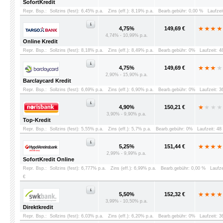
SofortKredit
Repr. Bsp.:
Sollzins (fest): 6,45% p.a.
Zins (eff.): 8,19% p.a.
Bearb.gebühr: 0,00 %
Laufzei
4,75%
149,69 €
4,74% - 10,99% p.a.
Online Kredit
Repr. Bsp.:
Sollzins (fest): 8,18% p.a.
Zins (eff.): 8,49% p.a.
Bearb.gebühr: 0%
Laufzeit: 
4,75%
149,69 €
2,90% - 15,90% p.a.
Barclaycard Kredit
Repr. Bsp.:
Sollzins (fest): 6,69% p.a.
Zins (eff.): 6,90% p.a.
Bearb.gebühr: 0%
Laufzeit: 
4,90%
150,21 €
3,90% - 9,90% p.a.
Top-Kredit
Repr. Bsp.:
Sollzins (fest): 5,55% p.a.
Zins (eff.): 5,7% p.a.
Bearb.gebühr: 0%
Laufzeit: 4
5,25%
151,44 €
2,99% - 9,99% p.a.
SofortKredit Online
Repr. Bsp.:
Sollzins (fest): 6,777% p.a.
Zins (eff.): 6,99% p.a.
Bearb.gebühr: 0,00 %
Laufz
€
5,50%
152,32 €
3,99% - 10,50% p.a.
Direktkredit
Repr. Bsp.:
Sollzins (fest): 6,03% p.a.
Zins (eff.): 6,20% p.a.
Bearb.gebühr: 0%
Laufzeit: 