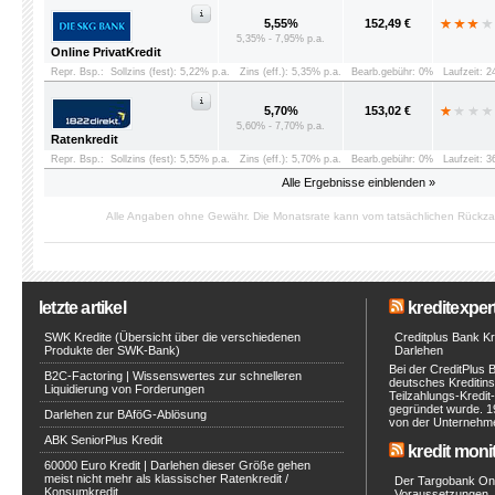
5,55%
152,49 €
5,35% - 7,95% p.a.
Online PrivatKredit
Repr. Bsp.:
Sollzins (fest): 5,22% p.a.
Zins (eff.): 5,35% p.a.
Bearb.gebühr: 0%
Laufzeit: 
5,70%
153,02 €
5,60% - 7,70% p.a.
Ratenkredit
Repr. Bsp.:
Sollzins (fest): 5,55% p.a.
Zins (eff.): 5,70% p.a.
Bearb.gebühr: 0%
Laufzeit: 
Alle Ergebnisse einblenden »
Alle Angaben ohne Gewähr. Die Monatsrate kann vom tatsächlichen Rückz
letzte artikel
kreditexpert
SWK Kredite (Übersicht über die verschiedenen
Creditplus Bank Kre
Produkte der SWK-Bank)
Darlehen
Bei der CreditPlus 
B2C-Factoring | Wissenswertes zur schnelleren
deutsches Kreditinst
Liquidierung von Forderungen
Teilzahlungs-Kredit
gegründet wurde. 1
Darlehen zur BAföG-Ablösung
von der Unternehmen
ABK SeniorPlus Kredit
kredit moni
60000 Euro Kredit | Darlehen dieser Größe gehen
meist nicht mehr als klassischer Ratenkredit /
Der Targobank Onli
Konsumkredit
Voraussetzungen, 