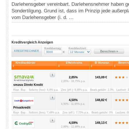
Darlehensgeber vereinbart. Darlehensnehmer haben ge
Sondertilgung. Grund ist, dass im Prinzip jede außerp
vom Darlehensgeber (i. d. …
Kreditvergleich Anzeigen
Kreditbetrag:
Kreditlaufzeit:
KREDITRECHNER
Berechnen »
€
Kreditanbieter
Effektivzins
Ø Monatsr.
Bewert
2,85%
143,09 €
2,85% - 16,75% p.a.
smava Direkt Kredit
Repr. Bsp.:
Sollzins (fest): 6,9% p.a.
Zins (eff.): 8,99% p.a.
Bearb.gebühr: 2,5%
Laufzeit: 
4,50%
148,82 €
4,50% - 11,95% p.a.
Privatkredit
Repr. Bsp.:
Sollzins (fest): 7,49% p.a.
Zins (eff.): 7,75% p.a.
Bearb.gebühr: 0%
Laufzeit: 
4,59%
149,13 €
2,99% - 12,99% p.a.