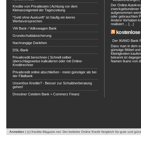
Der Online Autokred
Kredite von Privatleuten | Achtung vor dem
zweckgebundener Ra
Kleinanzeigenteil der Tageszeitung
aufgenommen werde
oder gebrauchten P
“Geld ohne Auskunft” ist häufig ein leeres
Andere Vorhaben kö
Werbeversprechen
realisiert ... […]
VW Bank / Volkswagen Bank
kostenlose 
Grundschuldabsicherung
Der IKANO Bank Ra
Nachrangige Darlehen
Dass man in dem s
günstige Möbel und 
DSL-Bank
Kleinigkeiten kaufe
Privatkredit berechnen | Schnell selber
bekannt ist dagegen
überschlagsweise kalkulieren oder mit Online-
Namen Ikano von de
Kreditrechner
Privatkredit online abschließen - meist günstiger als bei
der Filialbank
Unseriöse Kredite? - Besser zur Schuldnerberatung
gehen!
Dresdner Cetelem Bank > Commerz Finanz
Anmelden
|
(c) Kredite-Magazin.net: Der beliebte Online Kredit Vergleich für gute und gün