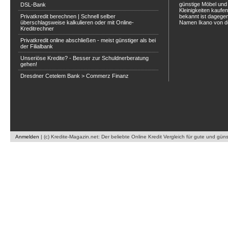
günstige Möbel und 
DSL-Bank
Kleinigkeiten kaufe
Privatkredit berechnen | Schnell selber
bekannt ist dagegen
überschlagsweise kalkulieren oder mit Online-
Namen Ikano von de
Kreditrechner
Privatkredit online abschließen - meist günstiger als bei
der Filialbank
Unseriöse Kredite? - Besser zur Schuldnerberatung
gehen!
Dresdner Cetelem Bank > Commerz Finanz
Anmelden
|
(c) Kredite-Magazin.net: Der beliebte Online Kredit Vergleich für gute und gün