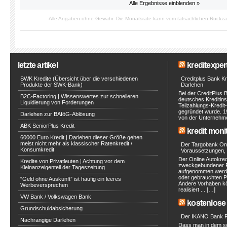
Alle Ergebnisse einblenden »
Alle Angaben ohne Gewähr. Die Monatsrate kann vom tatsächlichen Rückz
letzte artikel
kreditexpert
SWK Kredite (Übersicht über die verschiedenen
Creditplus Bank Kre
Produkte der SWK-Bank)
Darlehen
Bei der CreditPlus 
B2C-Factoring | Wissenswertes zur schnelleren
deutsches Kreditinst
Liquidierung von Forderungen
Teilzahlungs-Kredit
gegründet wurde. 1
Darlehen zur BAföG-Ablösung
von der Unternehmen
ABK SeniorPlus Kredit
kredit moni
60000 Euro Kredit | Darlehen dieser Größe gehen
meist nicht mehr als klassischer Ratenkredit /
Der Targobank Onli
Konsumkredit
Voraussetzungen, 
Der Online Autokred
Kredite von Privatleuten | Achtung vor dem
zweckgebundener Ra
Kleinanzeigenteil der Tageszeitung
aufgenommen werde
oder gebrauchten P
“Geld ohne Auskunft” ist häufig ein leeres
Andere Vorhaben kö
Werbeversprechen
realisiert ... […]
VW Bank / Volkswagen Bank
kostenlose 
Grundschuldabsicherung
Der IKANO Bank Ra
Nachrangige Darlehen
Dass man in dem s