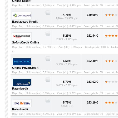
Online Kredit
Repr. Bsp.:
Sollzins (fest): 8,18% p.a.
Zins (eff.): 8,49% p.a.
Bearb.gebühr: 0%
Laufzeit: 
4,75%
149,69 €
2,90% - 15,90% p.a.
Barclaycard Kredit
Repr. Bsp.:
Sollzins (fest): 6,69% p.a.
Zins (eff.): 6,90% p.a.
Bearb.gebühr: 0%
Laufzeit: 
5,25%
151,44 €
2,99% - 9,99% p.a.
SofortKredit Online
Repr. Bsp.:
Sollzins (fest): 6,777% p.a.
Zins (eff.): 6,99% p.a.
Bearb.gebühr: 0,00 %
Laufz
€
5,55%
152,49 €
5,35% - 7,95% p.a.
Online PrivatKredit
Repr. Bsp.:
Sollzins (fest): 5,22% p.a.
Zins (eff.): 5,35% p.a.
Bearb.gebühr: 0%
Laufzeit: 
5,70%
153,02 €
5,60% - 7,70% p.a.
Ratenkredit
Repr. Bsp.:
Sollzins (fest): 5,55% p.a.
Zins (eff.): 5,70% p.a.
Bearb.gebühr: 0%
Laufzeit: 
5,75%
153,19 €
5,95% p.a.
Ratenkredit
Repr. Bsp.:
Sollzins (fest): 5,79% p.a.
Zins (eff.): 5,95% p.a.
Bearb.gebühr: 0%
Laufzeit: 