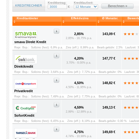
Kreditbetrag:
Kreditlaufzeit:
KREDITRECHNER
Berechnen »
€
Kreditanbieter
Effektivzins
Ø Monatsr.
Bewert
2,85%
143,09 €
2,85% - 16,75% p.a.
smava Direkt Kredit
Repr. Bsp.:
Sollzins (fest): 6,9% p.a.
Zins (eff.): 8,99% p.a.
Bearb.gebühr: 2,5%
Laufzeit: 
4,20%
147,77 €
3,70% - 8,00% p.a.
Direktkredit
Repr. Bsp.:
Sollzins (fest): 3,64% p.a.
Zins (eff.): 7,72% p.a.
Bearb.gebühr: 0%
Laufzeit: 
4,50%
148,82 €
4,50% - 11,95% p.a.
Privatkredit
Repr. Bsp.:
Sollzins (fest): 7,49% p.a.
Zins (eff.): 7,75% p.a.
Bearb.gebühr: 0%
Laufzeit: 
4,59%
149,13 €
2,99% - 12,99% p.a.
SofortKredit
Repr. Bsp.:
Sollzins (fest): 6,45% p.a.
Zins (eff.): 8,19% p.a.
Bearb.gebühr: 0,00 %
Laufzei
4,75%
149,69 €
4,74% - 10,99% p.a.