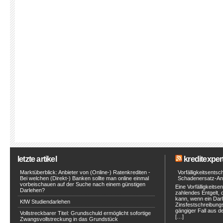
letzte artikel
kreditexpert
Marktüberblick: Anbieter von (Online-) Ratenkrediten -
Vorfälligkeitsents
Bei welchen (Direkt-) Banken sollte man online einmal
Schadenersatz-An
vorbeischauen auf der Suche nach einem günstigen
Eine Vorfälligkeitse
Darlehen?
zahlendes Entgelt, 
kann, wenn ein Darl
KfW Studiendarlehen
Zinsfestschreibungs
gängiger Fall aus de
Vollstreckbarer Titel: Grundschuld ermöglicht sofortige
[…]
Zwangsvollstreckung in das Grundstück