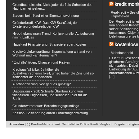
kredit moni
Grundbucheinsicht: Nicht jeder darf die Schulden des
Nachbarn einsehen…
Realkredit – Besi
Steuern beim Kauf einer Eigentumswohnung
Hypotheken
Der Realkredit ist 
Gründerkredit KfW: Das KfW StartGeld, der
von anderen Kreditfo
Existenzgründerkredit der KfW
seiner Besicherung.
bestimmtes Objekt 
Hypothekenzinsen Trend: Konjunktureller Aufschwung
Beleihungsgrenze be
nimmt Einfluss
kostenlose 
Hauskauf Finanzierung: Strategie erspart Kosten
Kreditwürdigkeitsprüfung: Sippenhaftung anhand von
Mahnbescheid
Wohnort und Familiennamen?
Es ist für Geschäf
gleichermaßen ärge
“Endfällig” tilgen: Chancen und Risiken
nicht zahlen. Dabei 
Eintreibung der Au
Kreditausfallrisiko: Je höher die
bürokratischen Aufwa
Ausfallwahrscheinlichkeit, umso höher die Zins und so
[…]
schlechter die Konditionen
Autofinanzierung: Wie geht es günstig?
Dispositionskredit: Schnelle Überbrückung von
finanziellen Engpässen, und schneller Taler für die
Bank…
Grunderwerbsteuer: Berechnungsgrundlage
Zession: Besicherung durch Forderungsabtretung
Anmelden
| (c) Kredite-Magazin.net: Der beliebte Online Kredit Vergleich für gute und gün