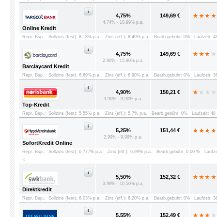
4,75%
149,69 €
4,74% - 10,99% p.a.
Online Kredit
Repr. Bsp.:
Sollzins (fest): 8,18% p.a.
Zins (eff.): 8,49% p.a.
Bearb.gebühr: 0%
Laufzeit: 
4,75%
149,69 €
2,90% - 15,90% p.a.
Barclaycard Kredit
Repr. Bsp.:
Sollzins (fest): 6,69% p.a.
Zins (eff.): 6,90% p.a.
Bearb.gebühr: 0%
Laufzeit: 
4,90%
150,21 €
3,90% - 9,90% p.a.
Top-Kredit
Repr. Bsp.:
Sollzins (fest): 5,55% p.a.
Zins (eff.): 5,7% p.a.
Bearb.gebühr: 0%
Laufzeit: 4
5,25%
151,44 €
2,99% - 9,99% p.a.
SofortKredit Online
Repr. Bsp.:
Sollzins (fest): 6,777% p.a.
Zins (eff.): 6,99% p.a.
Bearb.gebühr: 0,00 %
Laufz
€
5,50%
152,32 €
3,99% - 10,50% p.a.
Direktkredit
Repr. Bsp.:
Sollzins (fest): 6,03% p.a.
Zins (eff.): 6,20% p.a.
Bearb.gebühr: 0%
Laufzeit: 
5,55%
152,49 €