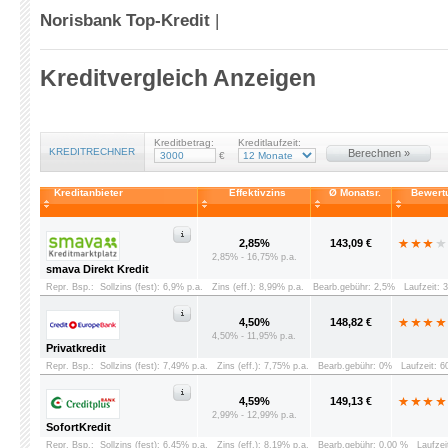
Norisbank Top-Kredit
|
Kreditvergleich Anzeigen
Kreditbetrag:
Kreditlaufzeit:
KREDITRECHNER
Berechnen »
€
Kreditanbieter
Effektivzins
Ø Monatsr.
Bewert
2,85%
143,09 €
2,85% - 16,75% p.a.
smava Direkt Kredit
Repr. Bsp.:
Sollzins (fest): 6,9% p.a.
Zins (eff.): 8,99% p.a.
Bearb.gebühr: 2,5%
Laufzeit: 
4,50%
148,82 €
4,50% - 11,95% p.a.
Privatkredit
Repr. Bsp.:
Sollzins (fest): 7,49% p.a.
Zins (eff.): 7,75% p.a.
Bearb.gebühr: 0%
Laufzeit: 
4,59%
149,13 €
2,99% - 12,99% p.a.
SofortKredit
Repr. Bsp.:
Sollzins (fest): 6,45% p.a.
Zins (eff.): 8,19% p.a.
Bearb.gebühr: 0,00 %
Laufzei