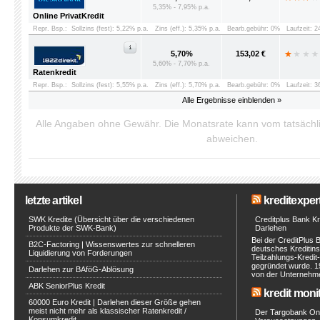
5,35% - 7,95% p.a.
Online PrivatKredit
Repr. Bsp.:
Sollzins (fest): 5,22% p.a.
Zins (eff.): 5,35% p.a.
Bearb.gebühr: 0%
Laufzeit: 
5,70%
153,02 €
5,60% - 7,70% p.a.
Ratenkredit
Repr. Bsp.:
Sollzins (fest): 5,55% p.a.
Zins (eff.): 5,70% p.a.
Bearb.gebühr: 0%
Laufzeit: 
Alle Ergebnisse einblenden »
Alle Angaben ohne Gewähr. Die Monatsrate kann vom tatsäch
abweichen.
letzte artikel
kreditexpert
SWK Kredite (Übersicht über die verschiedenen
Creditplus Bank Kre
Produkte der SWK-Bank)
Darlehen
Bei der CreditPlus 
B2C-Factoring | Wissenswertes zur schnelleren
deutsches Kreditinst
Liquidierung von Forderungen
Teilzahlungs-Kredit
gegründet wurde. 1
Darlehen zur BAföG-Ablösung
von der Unternehmen
ABK SeniorPlus Kredit
kredit moni
60000 Euro Kredit | Darlehen dieser Größe gehen
meist nicht mehr als klassischer Ratenkredit /
Der Targobank Onli
Konsumkredit