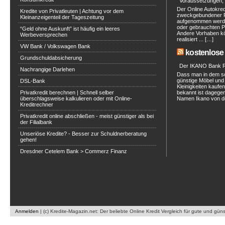
Voraussetzungen, 
Der Online Autokred
Kredite von Privatleuten | Achtung vor dem
zweckgebundener Ra
Kleinanzeigenteil der Tageszeitung
aufgenommen werde
oder gebrauchten P
“Geld ohne Auskunft” ist häufig ein leeres
Andere Vorhaben kö
Werbeversprechen
realisiert ... […]
VW Bank / Volkswagen Bank
kostenlose 
Grundschuldabsicherung
Der IKANO Bank Ra
Nachrangige Darlehen
Dass man in dem s
günstige Möbel und 
DSL-Bank
Kleinigkeiten kaufe
Privatkredit berechnen | Schnell selber
bekannt ist dagegen
überschlagsweise kalkulieren oder mit Online-
Namen Ikano von de
Kreditrechner
Privatkredit online abschließen - meist günstiger als bei
der Filialbank
Unseriöse Kredite? - Besser zur Schuldnerberatung
gehen!
Dresdner Cetelem Bank > Commerz Finanz
Anmelden
|
(c) Kredite-Magazin.net: Der beliebte Online Kredit Vergleich für gute und gün