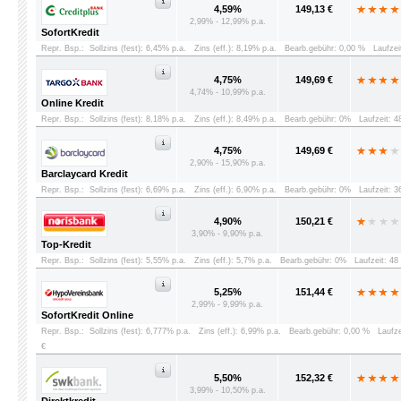
4,59%
149,13 €
2,99% - 12,99% p.a.
SofortKredit
Repr. Bsp.:
Sollzins (fest): 6,45% p.a.
Zins (eff.): 8,19% p.a.
Bearb.gebühr: 0,00 %
Laufzei
4,75%
149,69 €
4,74% - 10,99% p.a.
Online Kredit
Repr. Bsp.:
Sollzins (fest): 8,18% p.a.
Zins (eff.): 8,49% p.a.
Bearb.gebühr: 0%
Laufzeit: 
4,75%
149,69 €
2,90% - 15,90% p.a.
Barclaycard Kredit
Repr. Bsp.:
Sollzins (fest): 6,69% p.a.
Zins (eff.): 6,90% p.a.
Bearb.gebühr: 0%
Laufzeit: 
4,90%
150,21 €
3,90% - 9,90% p.a.
Top-Kredit
Repr. Bsp.:
Sollzins (fest): 5,55% p.a.
Zins (eff.): 5,7% p.a.
Bearb.gebühr: 0%
Laufzeit: 4
5,25%
151,44 €
2,99% - 9,99% p.a.
SofortKredit Online
Repr. Bsp.:
Sollzins (fest): 6,777% p.a.
Zins (eff.): 6,99% p.a.
Bearb.gebühr: 0,00 %
Laufz
€
5,50%
152,32 €
3,99% - 10,50% p.a.