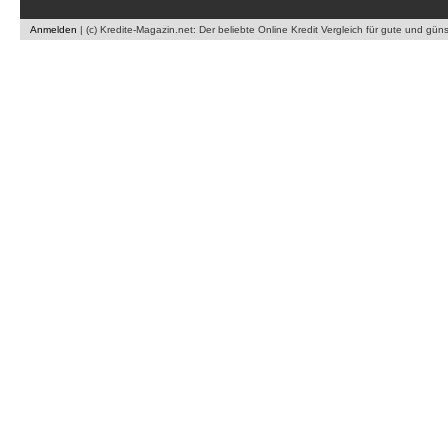
Anmelden
|
(c) Kredite-Magazin.net: Der beliebte Online Kredit Vergleich für gute und gün