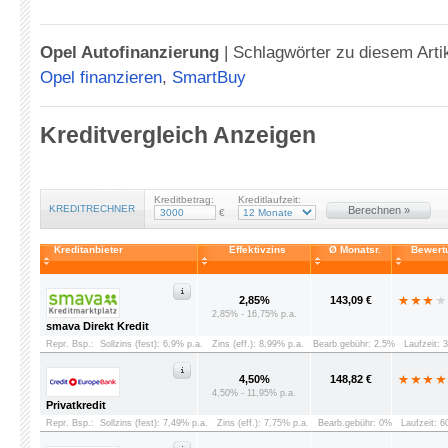
Opel Autofinanzierung
|
Schlagwörter zu diesem Arti
Opel finanzieren
,
SmartBuy
Kreditvergleich Anzeigen
Kreditbetrag:
Kreditlaufzeit:
KREDITRECHNER
Berechnen »
€
Kreditanbieter
Effektivzins
Ø Monatsr.
Bewert
2,85%
143,09 €
2,85% - 16,75% p.a.
smava Direkt Kredit
Repr. Bsp.:
Sollzins (fest): 6,9% p.a.
Zins (eff.): 8,99% p.a.
Bearb.gebühr: 2,5%
Laufzeit: 
4,50%
148,82 €
4,50% - 11,95% p.a.
Privatkredit
Repr. Bsp.:
Sollzins (fest): 7,49% p.a.
Zins (eff.): 7,75% p.a.
Bearb.gebühr: 0%
Laufzeit: 