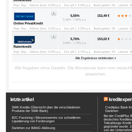
Direktkredit
Repr. Bsp.:
Sollzins (fest): 6,03% p.a.
Zins (eff.): 6,20% p.a.
Bearb.gebühr: 0%
Laufzeit: 
5,55%
152,49 €
5,35% - 7,95% p.a.
Online PrivatKredit
Repr. Bsp.:
Sollzins (fest): 5,22% p.a.
Zins (eff.): 5,35% p.a.
Bearb.gebühr: 0%
Laufzeit: 
5,70%
153,02 €
5,60% - 7,70% p.a.
Ratenkredit
Repr. Bsp.:
Sollzins (fest): 5,55% p.a.
Zins (eff.): 5,70% p.a.
Bearb.gebühr: 0%
Laufzeit: 
Alle Ergebnisse einblenden »
Alle Angaben ohne Gewähr. Die Monatsrate kann vom tatsäch
abweichen.
letzte artikel
kreditexpert
SWK Kredite (Übersicht über die verschiedenen
Creditplus Bank Kre
Produkte der SWK-Bank)
Darlehen
Bei der CreditPlus 
B2C-Factoring | Wissenswertes zur schnelleren
deutsches Kreditinst
Liquidierung von Forderungen
Teilzahlungs-Kredit
gegründet wurde. 1
Darlehen zur BAföG-Ablösung
von der Unternehmen