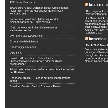
ABK SeniorPlus Kredit
kredit moni
60000 Euro Kredit | Darlehen dieser Größe gehen
meist nicht mehr als klassischer Ratenkredit /
Der Targobank Onli
Konsumkredit
Voraussetzungen, 
Der Online Autokred
Kredite von Privatleuten | Achtung vor dem
zweckgebundener Ra
Kleinanzeigenteil der Tageszeitung
aufgenommen werde
oder gebrauchten P
“Geld ohne Auskunft” ist häufig ein leeres
Andere Vorhaben kö
Werbeversprechen
realisiert ... […]
VW Bank / Volkswagen Bank
kostenlose 
Grundschuldabsicherung
Der IKANO Bank Ra
Nachrangige Darlehen
Dass man in dem s
günstige Möbel und 
DSL-Bank
Kleinigkeiten kaufe
Privatkredit berechnen | Schnell selber
bekannt ist dagegen
überschlagsweise kalkulieren oder mit Online-
Namen Ikano von de
Kreditrechner
Privatkredit online abschließen - meist günstiger als bei
der Filialbank
Unseriöse Kredite? - Besser zur Schuldnerberatung
gehen!
Dresdner Cetelem Bank > Commerz Finanz