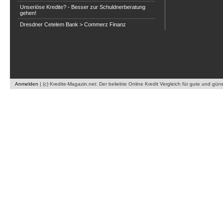
Unseriöse Kredite? - Besser zur Schuldnerberatung
gehen!
Dresdner Cetelem Bank > Commerz Finanz
Anmelden
|
(c) Kredite-Magazin.net: Der beliebte Online Kredit Vergleich für gute und gün