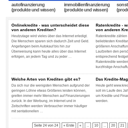
autofinanzierung
immobilienfinanzierung
sonst
(produkte und wissen)
(produkte und wissen)
(prod
Onlinekredite - was unterscheidet diese
Ratenkredite - w
von anderen Krediten?
von anderen Kre
Heutzutage wird vieles über das Internet erledigt.
Ratenkredite zählen
Die Menschen sparen sich dadurch Zeit und Geld.
beliebtesten Kreditart
Angefangen beim Autokauf bis hin zur
größeren Anschaffun
Überweisung kann heute alles über das Internet
Laufzeiten den pers
erfolgen, an jedem Tag und zu jeder …
entsprechend festge
Ratenkredite werden
kurzfristige Anschaf
Welche Arten von Krediten gibt es?
Das Kredite-Mag
Da sich nur die wenigsten Menschen aufgrund der
Heute geht www.kred
geringen Löhne etwas Größeres leisten können,
soll im Laufe des Ja
greifen immer mehr Menschen auf Finanzierungen
um Kredite und Fin
zurück. In der Werbung, im Internet und in
werden.
Zeitschriften werden Verbraucher immer häufiger
mit sentationellen …
Seite 24 von 24
« Erste
«
...
10
...
20
21