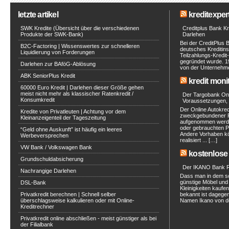
letzte artikel
kreditexpert
SWK Kredite (Übersicht über die verschiedenen
Creditplus Bank Kre
Produkte der SWK-Bank)
Darlehen
Bei der CreditPlus 
B2C-Factoring | Wissenswertes zur schnelleren
deutsches Kreditinst
Liquidierung von Forderungen
Teilzahlungs-Kredit
gegründet wurde. 1
Darlehen zur BAföG-Ablösung
von der Unternehmen
ABK SeniorPlus Kredit
kredit moni
60000 Euro Kredit | Darlehen dieser Größe gehen
meist nicht mehr als klassischer Ratenkredit /
Der Targobank Onli
Konsumkredit
Voraussetzungen, 
Der Online Autokred
Kredite von Privatleuten | Achtung vor dem
zweckgebundener Ra
Kleinanzeigenteil der Tageszeitung
aufgenommen werde
oder gebrauchten P
“Geld ohne Auskunft” ist häufig ein leeres
Andere Vorhaben kö
Werbeversprechen
realisiert ... […]
VW Bank / Volkswagen Bank
kostenlose 
Grundschuldabsicherung
Der IKANO Bank Ra
Nachrangige Darlehen
Dass man in dem s
günstige Möbel und 
DSL-Bank
Kleinigkeiten kaufe
Privatkredit berechnen | Schnell selber
bekannt ist dagegen
überschlagsweise kalkulieren oder mit Online-
Namen Ikano von de
Kreditrechner
Privatkredit online abschließen - meist günstiger als bei
der Filialbank