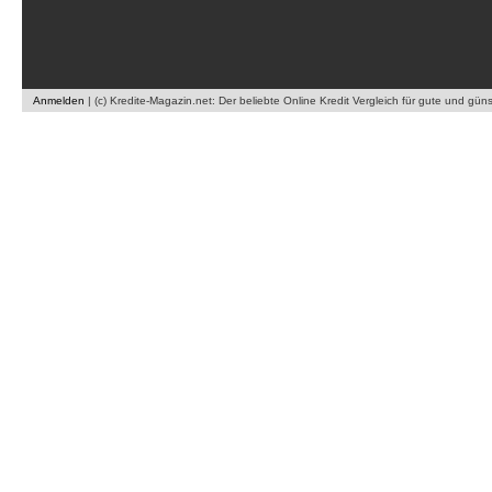
Anmelden
|
(c) Kredite-Magazin.net: Der beliebte Online Kredit Vergleich für gute und gün