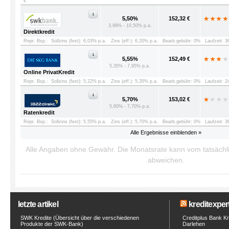
€
5,50%
152,32 €
3,99% - 10,50% p.a.
Direktkredit
Repr. Bsp.:
Sollzins (fest): 6,03% p.a.
Zins (eff.): 6,20% p.a.
Bearb.gebühr: 0%
Laufzeit: 
5,55%
152,49 €
5,35% - 7,95% p.a.
Online PrivatKredit
Repr. Bsp.:
Sollzins (fest): 5,22% p.a.
Zins (eff.): 5,35% p.a.
Bearb.gebühr: 0%
Laufzeit: 
5,70%
153,02 €
5,60% - 7,70% p.a.
Ratenkredit
Repr. Bsp.:
Sollzins (fest): 5,55% p.a.
Zins (eff.): 5,70% p.a.
Bearb.gebühr: 0%
Laufzeit: 
Alle Ergebnisse einblenden »
Alle Angaben ohne Gewähr. Die Monatsrate kann vom tatsäch
abweichen.
letzte artikel
kreditexpert
SWK Kredite (Übersicht über die verschiedenen
Creditplus Bank Kre
Produkte der SWK-Bank)
Darlehen