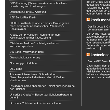
Bei der CreditPlus 
B2C-Factoring | Wissenswertes zur schnelleren
deutsches Kreditinst
Liquidierung von Forderungen
Teilzahlungs-Kredit
gegründet wurde. 1
Darlehen zur BAföG-Ablösung
von der Unternehmen
ABK SeniorPlus Kredit
kredit moni
60000 Euro Kredit | Darlehen dieser Größe gehen
meist nicht mehr als klassischer Ratenkredit /
Der Targobank Onli
Konsumkredit
Voraussetzungen, 
Der Online Autokred
Kredite von Privatleuten | Achtung vor dem
zweckgebundener Ra
Kleinanzeigenteil der Tageszeitung
aufgenommen werde
oder gebrauchten P
“Geld ohne Auskunft” ist häufig ein leeres
Andere Vorhaben kö
Werbeversprechen
realisiert ... […]
VW Bank / Volkswagen Bank
kostenlose 
Grundschuldabsicherung
Der IKANO Bank Ra
Nachrangige Darlehen
Dass man in dem s
günstige Möbel und 
DSL-Bank
Kleinigkeiten kaufe
Privatkredit berechnen | Schnell selber
bekannt ist dagegen
überschlagsweise kalkulieren oder mit Online-
Namen Ikano von de
Kreditrechner
Privatkredit online abschließen - meist günstiger als bei
der Filialbank
Unseriöse Kredite? - Besser zur Schuldnerberatung
gehen!
Dresdner Cetelem Bank > Commerz Finanz