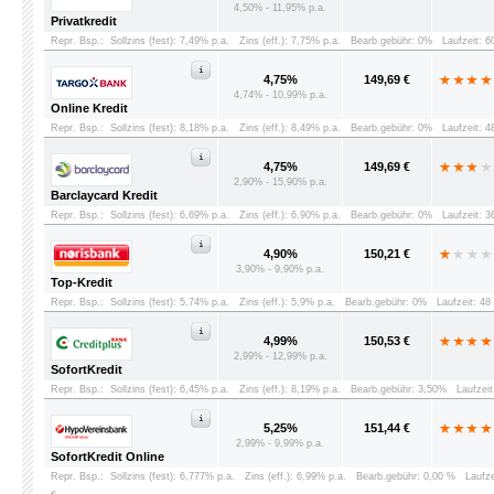
4,50% - 11,95% p.a.
Privatkredit
Repr. Bsp.:
Sollzins (fest): 7,49% p.a.
Zins (eff.): 7,75% p.a.
Bearb.gebühr: 0%
Laufzeit: 
4,75%
149,69 €
4,74% - 10,99% p.a.
Online Kredit
Repr. Bsp.:
Sollzins (fest): 8,18% p.a.
Zins (eff.): 8,49% p.a.
Bearb.gebühr: 0%
Laufzeit: 
4,75%
149,69 €
2,90% - 15,90% p.a.
Barclaycard Kredit
Repr. Bsp.:
Sollzins (fest): 6,69% p.a.
Zins (eff.): 6,90% p.a.
Bearb.gebühr: 0%
Laufzeit: 
4,90%
150,21 €
3,90% - 9,90% p.a.
Top-Kredit
Repr. Bsp.:
Sollzins (fest): 5,74% p.a.
Zins (eff.): 5,9% p.a.
Bearb.gebühr: 0%
Laufzeit: 4
4,99%
150,53 €
2,99% - 12,99% p.a.
SofortKredit
Repr. Bsp.:
Sollzins (fest): 6,45% p.a.
Zins (eff.): 8,19% p.a.
Bearb.gebühr: 3,50%
Laufzei
5,25%
151,44 €
2,99% - 9,99% p.a.
SofortKredit Online
Repr. Bsp.:
Sollzins (fest): 6,777% p.a.
Zins (eff.): 6,99% p.a.
Bearb.gebühr: 0,00 %
Laufz