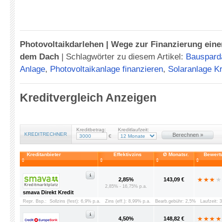
Photovoltaikdarlehen | Wege zur Finanzierung eine
dem Dach
|
Schlagwörter zu diesem Artikel:
Bausparda
Anlage
,
Photovoltaikanlage finanzieren
,
Solaranlage Kr
Kreditvergleich Anzeigen
Kreditbetrag:
Kreditlaufzeit:
KREDITRECHNER
Berechnen »
€
Kreditanbieter
Effektivzins
Ø Monatsr.
Bewert
2,85%
143,09 €
2,85% - 16,75% p.a.
smava Direkt Kredit
Repr. Bsp.:
Sollzins (fest): 6,9% p.a.
Zins (eff.): 8,99% p.a.
Bearb.gebühr: 2,5%
Laufzeit: 
4,50%
148,82 €