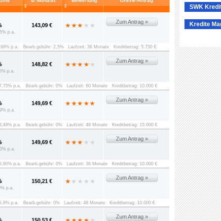
vzins
Ø Monatsr.
Bewertung
Online-Antrag
SWK Kredi
Zum Antrag »
Kredite Ma
%
143,09 €
5% p.a.
8,99% p.a.
Bearb.gebühr: 2,5%
Laufzeit: 36 Monate
Kreditbetrag: 5.750 €
Zum Antrag »
%
148,82 €
5% p.a.
 7,75% p.a.
Bearb.gebühr: 0%
Laufzeit: 60 Monate
Kreditbetrag: 10.000 €
Zum Antrag »
%
149,69 €
9% p.a.
 8,49% p.a.
Bearb.gebühr: 0%
Laufzeit: 48 Monate
Kreditbetrag: 15.000 €
Zum Antrag »
%
149,69 €
0% p.a.
 6,90% p.a.
Bearb.gebühr: 0%
Laufzeit: 36 Monate
Kreditbetrag: 10.000 €
Zum Antrag »
%
150,21 €
0% p.a.
 5,9% p.a.
Bearb.gebühr: 0%
Laufzeit: 48 Monate
Kreditbetrag: 10.000 €
Zum Antrag »
%
150,53 €