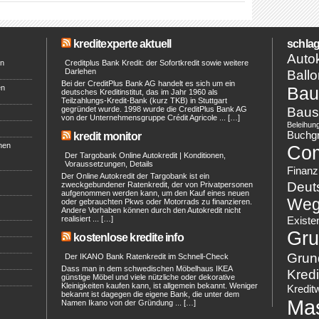
kreditexperte aktuell
schlag
Autok
en
Creditplus Bank Kredit: der Sofortkredit sowie weitere
Darlehen
Ballo
Bei der CreditPlus Bank AG handelt es sich um ein
en
Bau
deutsches Kreditinstitut, das im Jahr 1960 als
Teilzahlungs-Kredit-Bank (kurz TKB) in Stuttgart
Baus
gegründet wurde. 1998 wurde die CreditPlus Bank AG
von der Unternehmensgruppe Crédit Agricole ... […]
Beleihun
Buchg
kredit monitor
hen
Co
Der Targobank Online Autokredit | Konditionen,
Voraussetzungen, Details
Finanz
Der Online Autokredit der Targobank ist ein
Deut
zweckgebundener Ratenkredit, der von Privatpersonen
aufgenommen werden kann, um den Kauf eines neuen
Weg
oder gebrauchten Pkws oder Motorrads zu finanzieren.
Andere Vorhaben können durch den Autokredit nicht
realisiert ... […]
Existe
Gru
kostenlose kredite info
Grun
Der IKANO Bank Ratenkredit im Schnell-Check
Dass man in dem schwedischen Möbelhaus IKEA
Kredi
günstige Möbel und viele nützliche oder dekorative
Kleinigkeiten kaufen kann, ist allgemein bekannt. Weniger
Kredit
bekannt ist dagegen die eigene Bank, die unter dem
Ma
Namen Ikano von der Gründung ... […]