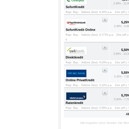
2,99% - 12,9
SofortKredit
Repr. Bsp.:
Sollzins (fest): 6,45% p.a.
Zins (eff.):
5,25
2,99% - 9,9
SofortKredit Online
Repr. Bsp.:
Sollzins (fest): 6,777% p.a.
Zins (eff.)
€
5,50
3,99% - 10,5
Direktkredit
Repr. Bsp.:
Sollzins (fest): 6,03% p.a.
Zins (eff.):
5,55
5,35% - 7,9
Online PrivatKredit
Repr. Bsp.:
Sollzins (fest): 5,22% p.a.
Zins (eff.):
5,70
5,60% - 7,7
Ratenkredit
Repr. Bsp.:
Sollzins (fest): 5,55% p.a.
Zins (eff.):
Al
Alle Angaben ohne Gewähr. Die Mon