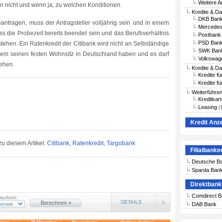
Weitere A
er nicht und wenn ja, zu welchen Konditionen.
Kredite & D
DKB Bank
antragen, muss der Antragsteller volljährig sein und in einem
Mercedes
ss die Probezeit bereits beendet sein und das Berufsverhältnis
Postbank 
PSD Bank
ehen. Ein Ratenkredit der Citibank wird nicht an Selbständige
SWK Bank
dem seinen festen Wohnsitz in Deutschland haben und es darf
Volkswag
tehen.
Kredite & D
Kredite f
Kredite fü
Weiterführe
Kreditkar
Leasing
(
Kredit Anz
zu diesem Artikel:
Citibank
,
Ratenkredit
,
Targobank
Filialbanke
Deutsche B
Sparda Ban
Direktban
Comdirect 
laufzeit:
DETAILS
Berechnen »
DAB Bank