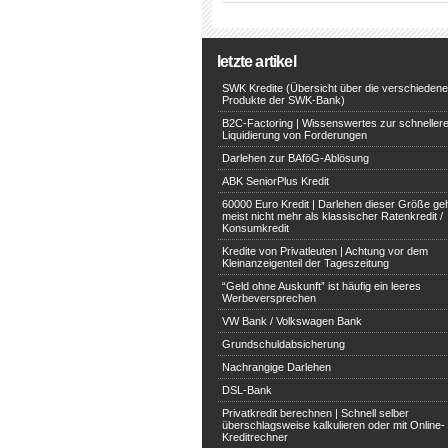
letzte artikel
SWK Kredite (Übersicht über die verschieden
Produkte der SWK-Bank)
B2C-Factoring | Wissenswertes zur schneller
Liquidierung von Forderungen
Darlehen zur BAföG-Ablösung
ABK SeniorPlus Kredit
60000 Euro Kredit | Darlehen dieser Größe ge
meist nicht mehr als klassischer Ratenkredit /
Konsumkredit
Kredite von Privatleuten | Achtung vor dem
Kleinanzeigenteil der Tageszeitung
“Geld ohne Auskunft” ist häufig ein leeres
Werbeversprechen
VW Bank / Volkswagen Bank
Grundschuldabsicherung
Nachrangige Darlehen
DSL-Bank
Privatkredit berechnen | Schnell selber
überschlagsweise kalkulieren oder mit Online-
Kreditrechner