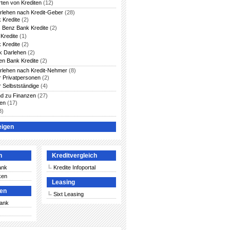
rten von Krediten
(12)
arlehen nach Kredit-Geber
(28)
 Kredite
(2)
 Benz Bank Kredite
(2)
Kredite
(1)
 Kredite
(2)
 Darlehen
(2)
en Bank Kredite
(2)
arlehen nach Kredit-Nehmer
(8)
ür Privatpersonen
(2)
r Selbstständige
(4)
nd zu Finanzen
(27)
ten
(17)
8)
eigen
n
Kreditvergleich
ank
Kredite Infoportal
ken
Leasing
ken
Sixt Leasing
Bank