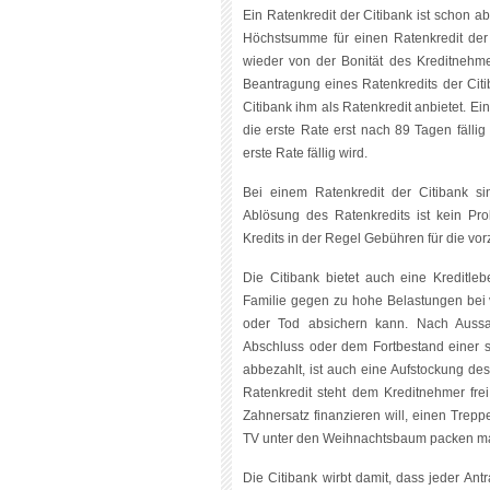
Ein Ratenkredit der Citibank ist schon a
Höchstsumme für einen Ratenkredit der
wieder von der Bonität des Kreditnehme
Beantragung eines Ratenkredits der Citi
Citibank ihm als Ratenkredit anbietet. Ei
die erste Rate erst nach 89 Tagen fällig 
erste Rate fällig wird.
Bei einem Ratenkredit der Citibank si
Ablösung des Ratenkredits ist kein Prob
Kredits in der Regel Gebühren für die vor
Die Citibank bietet auch eine Kreditle
Familie gegen zu hohe Belastungen bei ve
oder Tod absichern kann. Nach Aussa
Abschluss oder dem Fortbestand einer s
abbezahlt, ist auch eine Aufstockung d
Ratenkredit steht dem Kreditnehmer fr
Zahnersatz finanzieren will, einen Trep
TV unter den Weihnachtsbaum packen mag
Die Citibank wirbt damit, dass jeder Antr