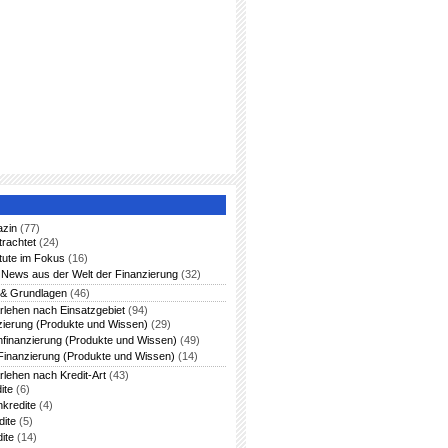
azin
(77)
trachtet
(24)
itute im Fokus
(16)
News aus der Welt der Finanzierung
(32)
 & Grundlagen
(46)
rlehen nach Einsatzgebiet
(94)
zierung (Produkte und Wissen)
(29)
nfinanzierung (Produkte und Wissen)
(49)
Finanzierung (Produkte und Wissen)
(14)
rlehen nach Kredit-Art
(43)
ite
(6)
nkredite
(4)
dite
(5)
ite
(14)