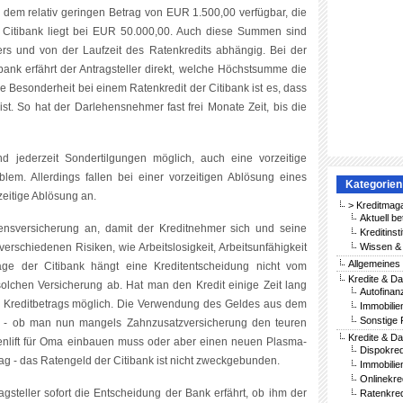
b dem relativ geringen Betrag von EUR 1.500,00 verfügbar, die
 Citibank liegt bei EUR 50.000,00. Auch diese Summen sind
rs und von der Laufzeit des Ratenkredits abhängig. Bei der
bank erfährt der Antragsteller direkt, welche Höchstsumme die
ne Besonderheit bei einem Ratenkredit der Citibank ist es, dass
ist. So hat der Darlehensnehmer fast frei Monate Zeit, bis die
nd jederzeit Sondertilgungen möglich, auch eine vorzeitige
lem. Allerdings fallen bei einer vorzeitigen Ablösung eines
Kategorien
zeitige Ablösung an.
> Kreditmag
Aktuell be
bensversicherung an, damit der Kreditnehmer sich und seine
Kreditinst
rschiedenen Risiken, wie Arbeitslosigkeit, Arbeitsunfähigkeit
Wissen & 
Allgemeines
ge der Citibank hängt eine Kreditentscheidung nicht vom
Kredite & Da
olchen Versicherung ab. Hat man den Kredit einige Zeit lang
Autofinan
es Kreditbetrags möglich. Die Verwendung des Geldes aus dem
Immobilie
Sonstige 
ei - ob man nun mangels Zahnzusatzversicherung den teuren
Kredite & Da
penlift für Oma einbauen muss oder aber einen neuen Plasma-
Dispokred
 - das Ratengeld der Citibank ist nicht zweckgebunden.
Immobilie
Onlinekre
agsteller sofort die Entscheidung der Bank erfährt, ob ihm der
Ratenkred