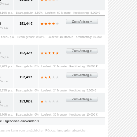
9% p.a.
 8,19% p.a.
Bearb.gebühr: 3,50%
Laufzeit: 60 Monate
Kreditbetrag: 5.000 €
Zum Antrag »
%
151,44 €
9% p.a.
: 6,99% p.a.
Bearb.gebühr: 0,00 %
Laufzeit: 48 Monate
Kreditbetrag: 10.000
Zum Antrag »
%
152,32 €
0% p.a.
 6,20% p.a.
Bearb.gebühr: 0%
Laufzeit: 36 Monate
Kreditbetrag: 10.000 €
Zum Antrag »
%
152,49 €
5% p.a.
 5,35% p.a.
Bearb.gebühr: 0%
Laufzeit: 24 Monate
Kreditbetrag: 5.000 €
Zum Antrag »
%
153,02 €
0% p.a.
 5,70% p.a.
Bearb.gebühr: 0%
Laufzeit: 36 Monate
Kreditbetrag: 10.000 €
le Ergebnisse einblenden »
atsrate kann vom tatsächlichen Rückzahlungsplan abweichen.