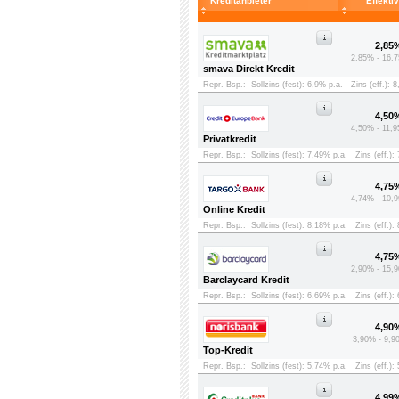
Kreditanbieter
Effekti
2,85
2,85% - 16,7
smava Direkt Kredit
Repr. Bsp.:
Sollzins (fest): 6,9% p.a.
Zins (eff.): 
4,50
4,50% - 11,9
Privatkredit
Repr. Bsp.:
Sollzins (fest): 7,49% p.a.
Zins (eff.):
4,75
4,74% - 10,9
Online Kredit
Repr. Bsp.:
Sollzins (fest): 8,18% p.a.
Zins (eff.):
4,75
2,90% - 15,9
Barclaycard Kredit
Repr. Bsp.:
Sollzins (fest): 6,69% p.a.
Zins (eff.):
4,90
3,90% - 9,9
Top-Kredit
Repr. Bsp.:
Sollzins (fest): 5,74% p.a.
Zins (eff.):
4,99