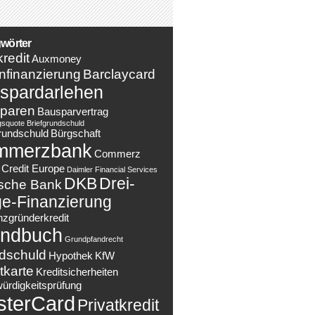
wörter
redit
Auxmoney
nfinanzierung
Barclaycard
spardarlehen
paren
Bausparvertrag
gsquote
Briefgrundschuld
rundschuld
Bürgschaft
mmerzbank
Commerz
Credit Europe
Daimler Financial Services
DKB
Drei-
sche Bank
e-Finanzierung
nzgründerkredit
ndbuch
Grundpfandrecht
dschuld
Hypothek
KfW
tkarte
Kreditsicherheiten
würdigkeitsprüfung
sterCard
Privatkredit