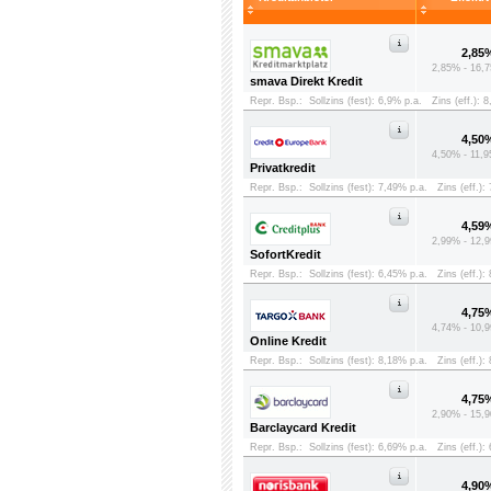
2,85
2,85% - 16,7
smava Direkt Kredit
Repr. Bsp.:
Sollzins (fest): 6,9% p.a.
Zins (eff.): 
4,50
4,50% - 11,9
Privatkredit
Repr. Bsp.:
Sollzins (fest): 7,49% p.a.
Zins (eff.):
4,59
2,99% - 12,9
SofortKredit
Repr. Bsp.:
Sollzins (fest): 6,45% p.a.
Zins (eff.):
4,75
4,74% - 10,9
Online Kredit
Repr. Bsp.:
Sollzins (fest): 8,18% p.a.
Zins (eff.):
4,75
2,90% - 15,9
Barclaycard Kredit
Repr. Bsp.:
Sollzins (fest): 6,69% p.a.
Zins (eff.):
4,90