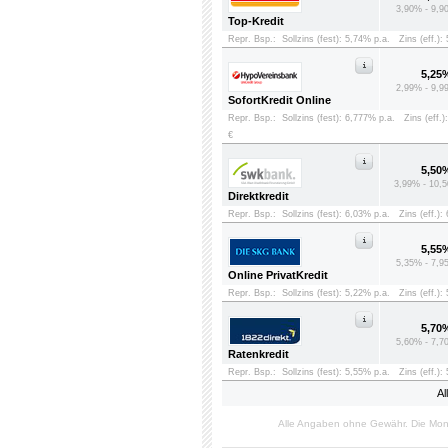
3,90% - 9,9
Top-Kredit
Repr. Bsp.:
Sollzins (fest): 5,74% p.a.
Zins (eff.):
5,25
2,99% - 9,9
SofortKredit Online
Repr. Bsp.:
Sollzins (fest): 6,777% p.a.
Zins (eff.)
€
5,50
3,99% - 10,5
Direktkredit
Repr. Bsp.:
Sollzins (fest): 6,03% p.a.
Zins (eff.):
5,55
5,35% - 7,9
Online PrivatKredit
Repr. Bsp.:
Sollzins (fest): 5,22% p.a.
Zins (eff.):
5,70
5,60% - 7,7
Ratenkredit
Repr. Bsp.:
Sollzins (fest): 5,55% p.a.
Zins (eff.):
Al
Alle Angaben ohne Gewähr. Die Mon