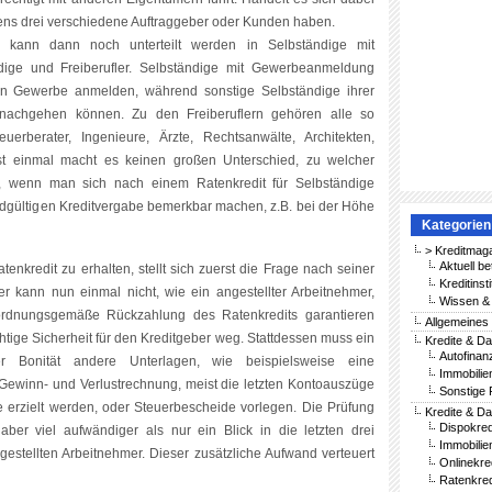
ens drei verschiedene Auftraggeber oder Kunden haben.
 kann dann noch unterteilt werden in Selbständige mit
ige und Freiberufler. Selbständige mit Gewerbeanmeldung
in Gewerbe anmelden, während sonstige Selbständige ihrer
achgehen können. Zu den Freiberuflern gehören alle so
uerberater, Ingenieure, Ärzte, Rechtsanwälte, Architekten,
chst einmal macht es keinen großen Unterschied, zu welcher
, wenn man sich nach einem Ratenkredit für Selbständige
endgültigen Kreditvergabe bemerkbar machen, z.B. bei der Höhe
Kategorien
> Kreditmag
Aktuell be
enkredit zu erhalten, stellt sich zuerst die Frage nach seiner
Kreditinst
ger kann nun einmal nicht, wie ein angestellter Arbeitnehmer,
Wissen & 
ordnungsgemäße Rückzahlung des Ratenkredits garantieren
Allgemeines
htige Sicherheit für den Kreditgeber weg. Stattdessen muss ein
Kredite & Da
Autofinan
er Bonität andere Unterlagen, wie beispielsweise eine
Immobilie
e Gewinn- und Verlustrechnung, meist die letzten Kontoauszüge
Sonstige 
 erzielt werden, oder Steuerbescheide vorlegen. Die Prüfung
Kredite & Da
Dispokred
ber viel aufwändiger als nur ein Blick in die letzten drei
Immobilie
stellten Arbeitnehmer. Dieser zusätzliche Aufwand verteuert
Onlinekre
Ratenkred