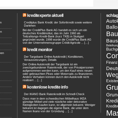
kreditexperte aktuell
schlag
Autok
en
Creditplus Bank Kredit: der Sofortkredit sowie weitere
Darlehen
Ballo
Bei der CreditPlus Bank AG handelt es sich um ein
en
Bau
deutsches Kreditinstitut, das im Jahr 1960 als
Teilzahlungs-Kredit-Bank (kurz TKB) in Stuttgart
Baus
gegründet wurde. 1998 wurde die CreditPlus Bank AG
von der Unternehmensgruppe Crédit Agricole ... […]
Beleihun
Buchg
kredit monitor
hen
Co
Der Targobank Online Autokredit | Konditionen,
Voraussetzungen, Details
Finanz
Der Online Autokredit der Targobank ist ein
Deut
zweckgebundener Ratenkredit, der von Privatpersonen
aufgenommen werden kann, um den Kauf eines neuen
Weg
oder gebrauchten Pkws oder Motorrads zu finanzieren.
Andere Vorhaben können durch den Autokredit nicht
realisiert ... […]
Existe
Gru
kostenlose kredite info
Grun
Der IKANO Bank Ratenkredit im Schnell-Check
Dass man in dem schwedischen Möbelhaus IKEA
Kredi
günstige Möbel und viele nützliche oder dekorative
Kleinigkeiten kaufen kann, ist allgemein bekannt. Weniger
Kredit
bekannt ist dagegen die eigene Bank, die unter dem
Ma
Namen Ikano von der Gründung ... […]