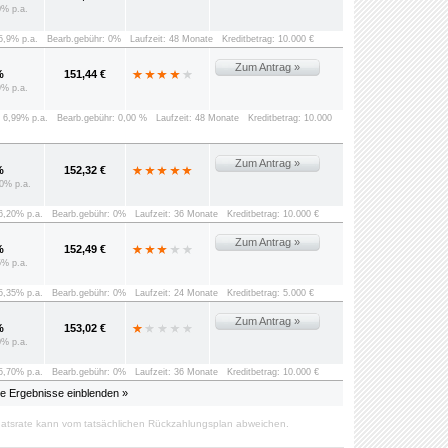
0% p.a.
 5,9% p.a.
Bearb.gebühr: 0%
Laufzeit: 48 Monate
Kreditbetrag: 10.000 €
Zum Antrag »
%
151,44 €
9% p.a.
: 6,99% p.a.
Bearb.gebühr: 0,00 %
Laufzeit: 48 Monate
Kreditbetrag: 10.000
Zum Antrag »
%
152,32 €
0% p.a.
 6,20% p.a.
Bearb.gebühr: 0%
Laufzeit: 36 Monate
Kreditbetrag: 10.000 €
Zum Antrag »
%
152,49 €
5% p.a.
 5,35% p.a.
Bearb.gebühr: 0%
Laufzeit: 24 Monate
Kreditbetrag: 5.000 €
Zum Antrag »
%
153,02 €
0% p.a.
 5,70% p.a.
Bearb.gebühr: 0%
Laufzeit: 36 Monate
Kreditbetrag: 10.000 €
le Ergebnisse einblenden »
atsrate kann vom tatsächlichen Rückzahlungsplan abweichen.