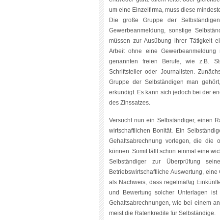
um eine Einzelfirma, muss diese mindest
Die große Gruppe der Selbständigen
Gewerbeanmeldung, sonstige Selbständ
müssen zur Ausübung ihrer Tätigkeit e
Arbeit ohne eine Gewerbeanmeldung n
genannten freien Berufe, wie z.B. Ste
Schriftsteller oder Journalisten. Zunä
Gruppe der Selbständigen man gehört
erkundigt. Es kann sich jedoch bei der 
des Zinssatzes.
Versucht nun ein Selbständiger, einen Rat
wirtschaftlichen Bonität. Ein Selbständi
Gehaltsabrechnung vorlegen, die die 
können. Somit fällt schon einmal eine wic
Selbständiger zur Überprüfung sein
Betriebswirtschaftliche Auswertung, ein
als Nachweis, dass regelmäßig Einkünfte
und Bewertung solcher Unterlagen ist a
Gehaltsabrechnungen, wie bei einem ange
meist die Ratenkredite für Selbständige.