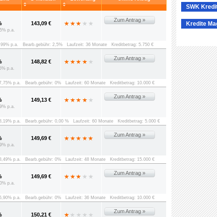
SWK Kredi
Zum Antrag »
%
143,09 €
Kredite Ma
5% p.a.
8,99% p.a.
Bearb.gebühr: 2,5%
Laufzeit: 36 Monate
Kreditbetrag: 5.750 €
Zum Antrag »
%
148,82 €
5% p.a.
 7,75% p.a.
Bearb.gebühr: 0%
Laufzeit: 60 Monate
Kreditbetrag: 10.000 €
Zum Antrag »
%
149,13 €
9% p.a.
 8,19% p.a.
Bearb.gebühr: 0,00 %
Laufzeit: 60 Monate
Kreditbetrag: 5.000 €
Zum Antrag »
%
149,69 €
9% p.a.
 8,49% p.a.
Bearb.gebühr: 0%
Laufzeit: 48 Monate
Kreditbetrag: 15.000 €
Zum Antrag »
%
149,69 €
0% p.a.
 6,90% p.a.
Bearb.gebühr: 0%
Laufzeit: 36 Monate
Kreditbetrag: 10.000 €
Zum Antrag »
%
150,21 €