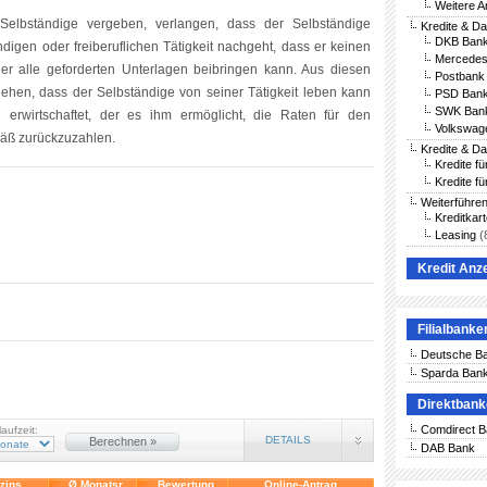
Weitere A
Selbständige vergeben, verlangen, dass der Selbständige
Kredite & D
DKB Bank
digen oder freiberuflichen Tätigkeit nachgeht, dass er keinen
Mercedes
er alle geforderten Unterlagen beibringen kann. Aus diesen
Postbank 
hen, dass der Selbständige von seiner Tätigkeit leben kann
PSD Bank
SWK Bank
rwirtschaftet, der es ihm ermöglicht, die Raten für den
Volkswag
mäß zurückzuzahlen.
Kredite & D
Kredite f
Kredite fü
Weiterführe
Kreditkar
Leasing
(
Kredit Anz
Filialbanke
Deutsche B
Sparda Ban
Direktban
Comdirect 
laufzeit:
DETAILS
Berechnen »
DAB Bank
vzins
Ø Monatsr.
Bewertung
Online-Antrag