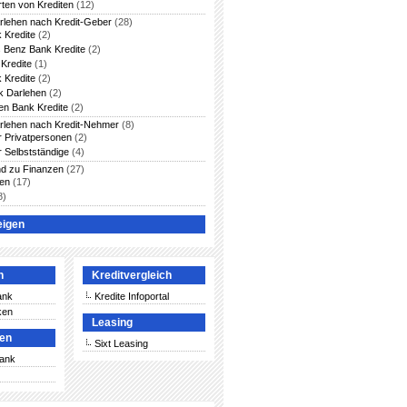
rten von Krediten
(12)
arlehen nach Kredit-Geber
(28)
 Kredite
(2)
 Benz Bank Kredite
(2)
Kredite
(1)
 Kredite
(2)
 Darlehen
(2)
en Bank Kredite
(2)
arlehen nach Kredit-Nehmer
(8)
ür Privatpersonen
(2)
r Selbstständige
(4)
nd zu Finanzen
(27)
ten
(17)
8)
eigen
n
Kreditvergleich
ank
Kredite Infoportal
ken
Leasing
ken
Sixt Leasing
Bank