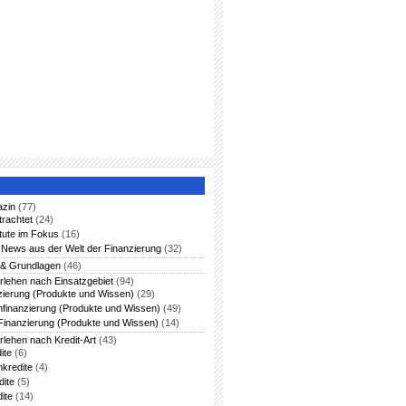
azin
(77)
trachtet
(24)
itute im Fokus
(16)
News aus der Welt der Finanzierung
(32)
 & Grundlagen
(46)
rlehen nach Einsatzgebiet
(94)
zierung (Produkte und Wissen)
(29)
nfinanzierung (Produkte und Wissen)
(49)
Finanzierung (Produkte und Wissen)
(14)
rlehen nach Kredit-Art
(43)
ite
(6)
nkredite
(4)
dite
(5)
ite
(14)