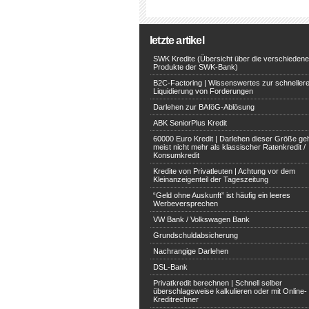
letzte artikel
SWK Kredite (Übersicht über die verschieden
Produkte der SWK-Bank)
B2C-Factoring | Wissenswertes zur schneller
Liquidierung von Forderungen
Darlehen zur BAföG-Ablösung
ABK SeniorPlus Kredit
60000 Euro Kredit | Darlehen dieser Größe ge
meist nicht mehr als klassischer Ratenkredit /
Konsumkredit
Kredite von Privatleuten | Achtung vor dem
Kleinanzeigenteil der Tageszeitung
“Geld ohne Auskunft” ist häufig ein leeres
Werbeversprechen
VW Bank / Volkswagen Bank
Grundschuldabsicherung
Nachrangige Darlehen
DSL-Bank
Privatkredit berechnen | Schnell selber
überschlagsweise kalkulieren oder mit Online-
Kreditrechner