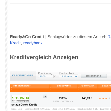
Ready&Go Credit
|
Schlagwörter zu diesem Artikel:
R
Kredit
,
readybank
Kreditvergleich Anzeigen
Kreditbetrag:
Kreditlaufzeit:
KREDITRECHNER
Berechnen »
€
Kreditanbieter
Effektivzins
Ø Monatsr.
Bewert
2,85%
143,09 €
2,85% - 16,75% p.a.
smava Direkt Kredit
Repr. Bsp.:
Sollzins (fest): 6,9% p.a.
Zins (eff.): 8,99% p.a.
Bearb.gebühr: 2,5%
Laufzeit: 