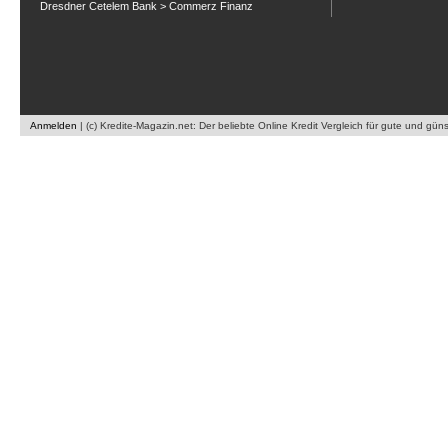
Dresdner Cetelem Bank > Commerz Finanz
Anmelden
|
(c) Kredite-Magazin.net: Der beliebte Online Kredit Vergleich für gute und gün