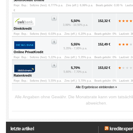
SofortKredit Online
Repr. Bsp.:
Sollzins (fest): 6,777% p.a.
Zins (eff.): 6,99% p.a.
Bearb.gebühr: 0,00 %
Laufz
€
5,50%
152,32 €
3,99% - 10,50% p.a.
Direktkredit
Repr. Bsp.:
Sollzins (fest): 6,03% p.a.
Zins (eff.): 6,20% p.a.
Bearb.gebühr: 0%
Laufzeit: 
5,55%
152,49 €
5,35% - 7,95% p.a.
Online PrivatKredit
Repr. Bsp.:
Sollzins (fest): 5,22% p.a.
Zins (eff.): 5,35% p.a.
Bearb.gebühr: 0%
Laufzeit: 
5,70%
153,02 €
5,60% - 7,70% p.a.
Ratenkredit
Repr. Bsp.:
Sollzins (fest): 5,55% p.a.
Zins (eff.): 5,70% p.a.
Bearb.gebühr: 0%
Laufzeit: 
Alle Ergebnisse einblenden »
Alle Angaben ohne Gewähr. Die Monatsrate kann vom tatsäch
abweichen.
letzte artikel
kreditexpert