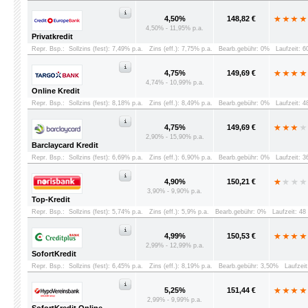
4,50%
148,82 €
4,50% - 11,95% p.a.
Privatkredit
Repr. Bsp.:
Sollzins (fest): 7,49% p.a.
Zins (eff.): 7,75% p.a.
Bearb.gebühr: 0%
Laufzeit: 
4,75%
149,69 €
4,74% - 10,99% p.a.
Online Kredit
Repr. Bsp.:
Sollzins (fest): 8,18% p.a.
Zins (eff.): 8,49% p.a.
Bearb.gebühr: 0%
Laufzeit: 
4,75%
149,69 €
2,90% - 15,90% p.a.
Barclaycard Kredit
Repr. Bsp.:
Sollzins (fest): 6,69% p.a.
Zins (eff.): 6,90% p.a.
Bearb.gebühr: 0%
Laufzeit: 
4,90%
150,21 €
3,90% - 9,90% p.a.
Top-Kredit
Repr. Bsp.:
Sollzins (fest): 5,74% p.a.
Zins (eff.): 5,9% p.a.
Bearb.gebühr: 0%
Laufzeit: 4
4,99%
150,53 €
2,99% - 12,99% p.a.
SofortKredit
Repr. Bsp.:
Sollzins (fest): 6,45% p.a.
Zins (eff.): 8,19% p.a.
Bearb.gebühr: 3,50%
Laufzei
5,25%
151,44 €
2,99% - 9,99% p.a.