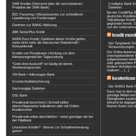
SWK Kredite (Übersicht über die verschiedenen
Creditplus Bank Kre
Produkte der SWK-Bank)
Darlehen
Bei der CreditPlus 
B2C-Factoring | Wissenswertes zur schnelleren
deutsches Kreditinst
Liquidierung von Forderungen
Teilzahlungs-Kredit
gegründet wurde. 1
Darlehen zur BAföG-Ablösung
von der Unternehmen
ABK SeniorPlus Kredit
kredit moni
60000 Euro Kredit | Darlehen dieser Größe gehen
meist nicht mehr als klassischer Ratenkredit /
Der Targobank Onli
Konsumkredit
Voraussetzungen, 
Der Online Autokred
Kredite von Privatleuten | Achtung vor dem
zweckgebundener Ra
Kleinanzeigenteil der Tageszeitung
aufgenommen werde
oder gebrauchten P
“Geld ohne Auskunft” ist häufig ein leeres
Andere Vorhaben kö
Werbeversprechen
realisiert ... […]
VW Bank / Volkswagen Bank
kostenlose 
Grundschuldabsicherung
Der IKANO Bank Ra
Nachrangige Darlehen
Dass man in dem s
günstige Möbel und 
DSL-Bank
Kleinigkeiten kaufe
Privatkredit berechnen | Schnell selber
bekannt ist dagegen
überschlagsweise kalkulieren oder mit Online-
Namen Ikano von de
Kreditrechner
Privatkredit online abschließen - meist günstiger als bei
der Filialbank
Unseriöse Kredite? - Besser zur Schuldnerberatung
gehen!