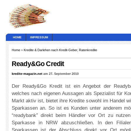
HOME
IMPRESSUM
Home
»
Kredite & Darlehen nach Kredit-Geber
,
Ratenkredite
Ready&Go Credit
kredite-magazin.net
am 27. September 2010
Der Ready&Go Kredit ist ein Angebot der Readyban
welches nach eigenen Aussagen als Spezialist für K
Markt aktiv ist, bietet ihre Kredite sowohl im Handel w
Sparkassen an. So ist es Kunden unter anderem mögl
“readybank” direkt beim Händler vor Ort zu nutzen
Sparkasse in NRW abzuschließen. In den Filiale
Sparkassen ist der Abschluss direkt vor Ort mögl