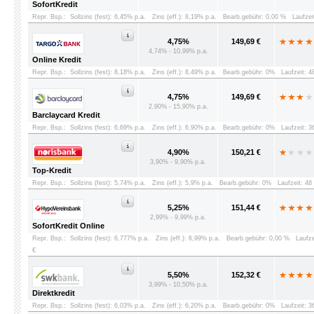
SofortKredit
Repr. Bsp.:
Sollzins (fest): 6,45% p.a.
Zins (eff.): 8,19% p.a.
Bearb.gebühr: 0,00 %
Laufzei
4,75%
149,69 €
4,74% - 10,99% p.a.
Online Kredit
Repr. Bsp.:
Sollzins (fest): 8,18% p.a.
Zins (eff.): 8,49% p.a.
Bearb.gebühr: 0%
Laufzeit: 
4,75%
149,69 €
2,90% - 15,90% p.a.
Barclaycard Kredit
Repr. Bsp.:
Sollzins (fest): 6,69% p.a.
Zins (eff.): 6,90% p.a.
Bearb.gebühr: 0%
Laufzeit: 
4,90%
150,21 €
3,90% - 9,90% p.a.
Top-Kredit
Repr. Bsp.:
Sollzins (fest): 5,74% p.a.
Zins (eff.): 5,9% p.a.
Bearb.gebühr: 0%
Laufzeit: 4
5,25%
151,44 €
2,99% - 9,99% p.a.
SofortKredit Online
Repr. Bsp.:
Sollzins (fest): 6,777% p.a.
Zins (eff.): 6,99% p.a.
Bearb.gebühr: 0,00 %
Laufz
€
5,50%
152,32 €
3,99% - 10,50% p.a.
Direktkredit
Repr. Bsp.:
Sollzins (fest): 6,03% p.a.
Zins (eff.): 6,20% p.a.
Bearb.gebühr: 0%
Laufzeit: 