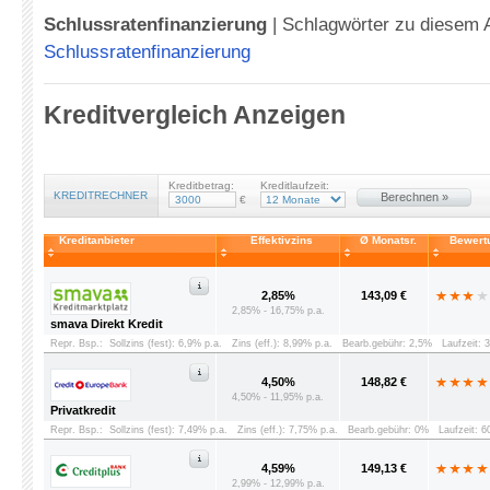
Schlussratenfinanzierung
|
Schlagwörter zu diesem A
Schlussratenfinanzierung
Kreditvergleich Anzeigen
Kreditbetrag:
Kreditlaufzeit:
KREDITRECHNER
Berechnen »
€
Kreditanbieter
Effektivzins
Ø Monatsr.
Bewert
2,85%
143,09 €
2,85% - 16,75% p.a.
smava Direkt Kredit
Repr. Bsp.:
Sollzins (fest): 6,9% p.a.
Zins (eff.): 8,99% p.a.
Bearb.gebühr: 2,5%
Laufzeit: 
4,50%
148,82 €
4,50% - 11,95% p.a.
Privatkredit
Repr. Bsp.:
Sollzins (fest): 7,49% p.a.
Zins (eff.): 7,75% p.a.
Bearb.gebühr: 0%
Laufzeit: 
4,59%
149,13 €
2,99% - 12,99% p.a.