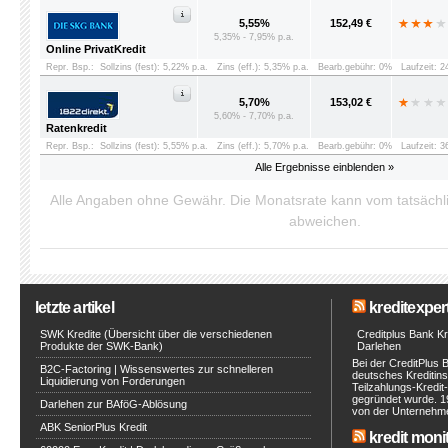
5,55%
152,49 €
5,35% - 7,95% p.a.
Online PrivatKredit
Repr. Bsp.:
Sollzins (fest): 5,22% p.a.
Zins (eff.): 5,35% p.a.
Bearb.gebühr: 0%
Laufzeit: 
5,70%
153,02 €
5,60% - 7,70% p.a.
Ratenkredit
Repr. Bsp.:
Sollzins (fest): 5,55% p.a.
Zins (eff.): 5,70% p.a.
Bearb.gebühr: 0%
Laufzeit: 
Alle Ergebnisse einblenden »
Alle Angaben ohne Gewähr. Die Monatsrate kann vom tatsäch
abweichen.
letzte artikel
kreditexpert
SWK Kredite (Übersicht über die verschiedenen
Creditplus Bank Kre
Produkte der SWK-Bank)
Darlehen
Bei der CreditPlus 
B2C-Factoring | Wissenswertes zur schnelleren
deutsches Kreditinst
Liquidierung von Forderungen
Teilzahlungs-Kredit
gegründet wurde. 1
Darlehen zur BAföG-Ablösung
von der Unternehmen
ABK SeniorPlus Kredit
kredit moni