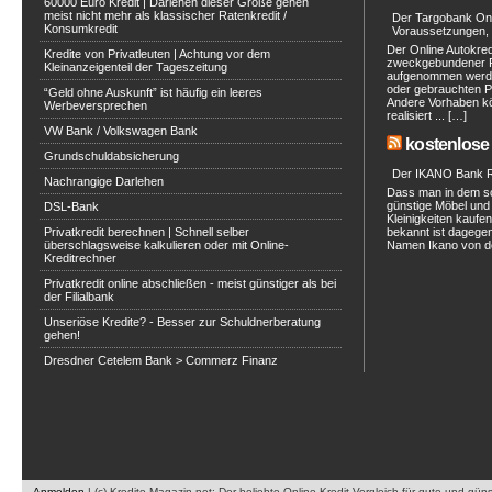
60000 Euro Kredit | Darlehen dieser Größe gehen
meist nicht mehr als klassischer Ratenkredit /
Der Targobank Onli
Konsumkredit
Voraussetzungen, 
Der Online Autokred
Kredite von Privatleuten | Achtung vor dem
zweckgebundener Ra
Kleinanzeigenteil der Tageszeitung
aufgenommen werde
oder gebrauchten P
“Geld ohne Auskunft” ist häufig ein leeres
Andere Vorhaben kö
Werbeversprechen
realisiert ... […]
VW Bank / Volkswagen Bank
kostenlose 
Grundschuldabsicherung
Der IKANO Bank Ra
Nachrangige Darlehen
Dass man in dem s
günstige Möbel und 
DSL-Bank
Kleinigkeiten kaufe
Privatkredit berechnen | Schnell selber
bekannt ist dagegen
überschlagsweise kalkulieren oder mit Online-
Namen Ikano von de
Kreditrechner
Privatkredit online abschließen - meist günstiger als bei
der Filialbank
Unseriöse Kredite? - Besser zur Schuldnerberatung
gehen!
Dresdner Cetelem Bank > Commerz Finanz
Anmelden
|
(c) Kredite-Magazin.net: Der beliebte Online Kredit Vergleich für gute und gün