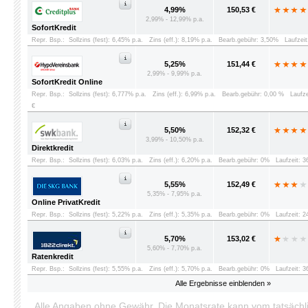
4,99%
150,53 €
2,99% - 12,99% p.a.
SofortKredit
Repr. Bsp.:
Sollzins (fest): 6,45% p.a.
Zins (eff.): 8,19% p.a.
Bearb.gebühr: 3,50%
Laufzei
5,25%
151,44 €
2,99% - 9,99% p.a.
SofortKredit Online
Repr. Bsp.:
Sollzins (fest): 6,777% p.a.
Zins (eff.): 6,99% p.a.
Bearb.gebühr: 0,00 %
Laufz
€
5,50%
152,32 €
3,99% - 10,50% p.a.
Direktkredit
Repr. Bsp.:
Sollzins (fest): 6,03% p.a.
Zins (eff.): 6,20% p.a.
Bearb.gebühr: 0%
Laufzeit: 
5,55%
152,49 €
5,35% - 7,95% p.a.
Online PrivatKredit
Repr. Bsp.:
Sollzins (fest): 5,22% p.a.
Zins (eff.): 5,35% p.a.
Bearb.gebühr: 0%
Laufzeit: 
5,70%
153,02 €
5,60% - 7,70% p.a.
Ratenkredit
Repr. Bsp.:
Sollzins (fest): 5,55% p.a.
Zins (eff.): 5,70% p.a.
Bearb.gebühr: 0%
Laufzeit: 
Alle Ergebnisse einblenden »
Alle Angaben ohne Gewähr. Die Monatsrate kann vom tatsäch