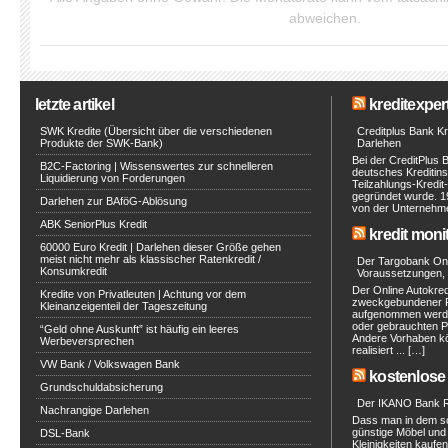
abweichen.
letzte artikel
kreditexpert
SWK Kredite (Übersicht über die verschiedenen
Creditplus Bank Kre
Produkte der SWK-Bank)
Darlehen
Bei der CreditPlus 
B2C-Factoring | Wissenswertes zur schnelleren
deutsches Kreditinst
Liquidierung von Forderungen
Teilzahlungs-Kredit
gegründet wurde. 1
Darlehen zur BAföG-Ablösung
von der Unternehmen
ABK SeniorPlus Kredit
kredit moni
60000 Euro Kredit | Darlehen dieser Größe gehen
meist nicht mehr als klassischer Ratenkredit /
Der Targobank Onli
Konsumkredit
Voraussetzungen, 
Der Online Autokred
Kredite von Privatleuten | Achtung vor dem
zweckgebundener Ra
Kleinanzeigenteil der Tageszeitung
aufgenommen werde
oder gebrauchten P
“Geld ohne Auskunft” ist häufig ein leeres
Andere Vorhaben kö
Werbeversprechen
realisiert ... […]
VW Bank / Volkswagen Bank
kostenlose 
Grundschuldabsicherung
Der IKANO Bank Ra
Nachrangige Darlehen
Dass man in dem s
günstige Möbel und 
DSL-Bank
Kleinigkeiten kaufe