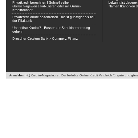
Privatkredit berechnen | Schnell selber
bekannt ist dagegen
überschlagsweise kalkulieren oder mit Online-
Namen Ikano von de
Kreditrechner
Privatkredit online abschließen - meist günstiger als bei
der Filialbank
Unseriöse Kredite? - Besser zur Schuldnerberatung
gehen!
Dresdner Cetelem Bank > Commerz Finanz
Anmelden
|
(c) Kredite-Magazin.net: Der beliebte Online Kredit Vergleich für gute und gün