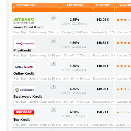
Kreditanbieter
Effektivzins
Ø Monatsr.
Bewert
2,85%
143,09 €
2,85% - 16,75% p.a.
smava Direkt Kredit
Repr. Bsp.:
Sollzins (fest): 6,9% p.a.
Zins (eff.): 8,99% p.a.
Bearb.gebühr: 2,5%
Laufzeit: 
4,50%
148,82 €
4,50% - 11,95% p.a.
Privatkredit
Repr. Bsp.:
Sollzins (fest): 7,49% p.a.
Zins (eff.): 7,75% p.a.
Bearb.gebühr: 0%
Laufzeit: 
4,75%
149,69 €
4,74% - 10,99% p.a.
Online Kredit
Repr. Bsp.:
Sollzins (fest): 8,18% p.a.
Zins (eff.): 8,49% p.a.
Bearb.gebühr: 0%
Laufzeit: 
4,75%
149,69 €
2,90% - 15,90% p.a.
Barclaycard Kredit
Repr. Bsp.:
Sollzins (fest): 6,69% p.a.
Zins (eff.): 6,90% p.a.
Bearb.gebühr: 0%
Laufzeit: 
4,90%
150,21 €
3,90% - 9,90% p.a.
Top-Kredit
Repr. Bsp.:
Sollzins (fest): 5,74% p.a.
Zins (eff.): 5,9% p.a.
Bearb.gebühr: 0%
Laufzeit: 4