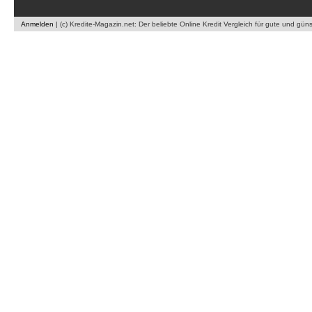
Anmelden
|
(c) Kredite-Magazin.net: Der beliebte Online Kredit Vergleich für gute und gün