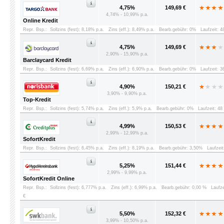
4,75%
149,69 €
4,74% - 10,99% p.a.
Online Kredit
Repr. Bsp.:
Sollzins (fest): 8,18% p.a.
Zins (eff.): 8,49% p.a.
Bearb.gebühr: 0%
Laufzeit: 
4,75%
149,69 €
2,90% - 15,90% p.a.
Barclaycard Kredit
Repr. Bsp.:
Sollzins (fest): 6,69% p.a.
Zins (eff.): 6,90% p.a.
Bearb.gebühr: 0%
Laufzeit: 
4,90%
150,21 €
3,90% - 9,90% p.a.
Top-Kredit
Repr. Bsp.:
Sollzins (fest): 5,74% p.a.
Zins (eff.): 5,9% p.a.
Bearb.gebühr: 0%
Laufzeit: 4
4,99%
150,53 €
2,99% - 12,99% p.a.
SofortKredit
Repr. Bsp.:
Sollzins (fest): 6,45% p.a.
Zins (eff.): 8,19% p.a.
Bearb.gebühr: 3,50%
Laufzei
5,25%
151,44 €
2,99% - 9,99% p.a.
SofortKredit Online
Repr. Bsp.:
Sollzins (fest): 6,777% p.a.
Zins (eff.): 6,99% p.a.
Bearb.gebühr: 0,00 %
Laufz
€
5,50%
152,32 €
3,99% - 10,50% p.a.