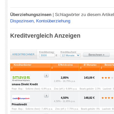
Überziehungszinsen
|
Schlagwörter zu diesem Artike
Dispozinsen
,
Kontoüberziehung
Kreditvergleich Anzeigen
Kreditbetrag:
Kreditlaufzeit:
KREDITRECHNER
Berechnen »
€
Kreditanbieter
Effektivzins
Ø Monatsr.
Bewert
2,85%
143,09 €
2,85% - 16,75% p.a.
smava Direkt Kredit
Repr. Bsp.:
Sollzins (fest): 6,9% p.a.
Zins (eff.): 8,99% p.a.
Bearb.gebühr: 2,5%
Laufzeit: 
4,50%
148,82 €
4,50% - 11,95% p.a.
Privatkredit
Repr. Bsp.:
Sollzins (fest): 7,49% p.a.
Zins (eff.): 7,75% p.a.
Bearb.gebühr: 0%
Laufzeit: 