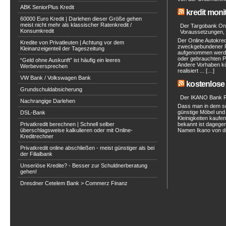
ABK SeniorPlus Kredit
kredit moni
60000 Euro Kredit | Darlehen dieser Größe gehen
meist nicht mehr als klassischer Ratenkredit /
Der Targobank Onli
Konsumkredit
Voraussetzungen, 
Der Online Autokred
Kredite von Privatleuten | Achtung vor dem
zweckgebundener Ra
Kleinanzeigenteil der Tageszeitung
aufgenommen werde
oder gebrauchten P
“Geld ohne Auskunft” ist häufig ein leeres
Andere Vorhaben kö
Werbeversprechen
realisiert ... […]
VW Bank / Volkswagen Bank
kostenlose 
Grundschuldabsicherung
Der IKANO Bank Ra
Nachrangige Darlehen
Dass man in dem s
günstige Möbel und 
DSL-Bank
Kleinigkeiten kaufe
Privatkredit berechnen | Schnell selber
bekannt ist dagegen
überschlagsweise kalkulieren oder mit Online-
Namen Ikano von de
Kreditrechner
Privatkredit online abschließen - meist günstiger als bei
der Filialbank
Unseriöse Kredite? - Besser zur Schuldnerberatung
gehen!
Dresdner Cetelem Bank > Commerz Finanz