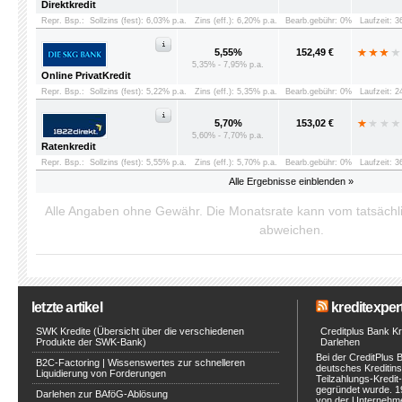
Direktkredit
Repr. Bsp.:
Sollzins (fest): 6,03% p.a.
Zins (eff.): 6,20% p.a.
Bearb.gebühr: 0%
Laufzeit: 
5,55%
152,49 €
5,35% - 7,95% p.a.
Online PrivatKredit
Repr. Bsp.:
Sollzins (fest): 5,22% p.a.
Zins (eff.): 5,35% p.a.
Bearb.gebühr: 0%
Laufzeit: 
5,70%
153,02 €
5,60% - 7,70% p.a.
Ratenkredit
Repr. Bsp.:
Sollzins (fest): 5,55% p.a.
Zins (eff.): 5,70% p.a.
Bearb.gebühr: 0%
Laufzeit: 
Alle Ergebnisse einblenden »
Alle Angaben ohne Gewähr. Die Monatsrate kann vom tatsäch
abweichen.
letzte artikel
kreditexpert
SWK Kredite (Übersicht über die verschiedenen
Creditplus Bank Kre
Produkte der SWK-Bank)
Darlehen
Bei der CreditPlus 
B2C-Factoring | Wissenswertes zur schnelleren
deutsches Kreditinst
Liquidierung von Forderungen
Teilzahlungs-Kredit
gegründet wurde. 1
Darlehen zur BAföG-Ablösung
von der Unternehmen