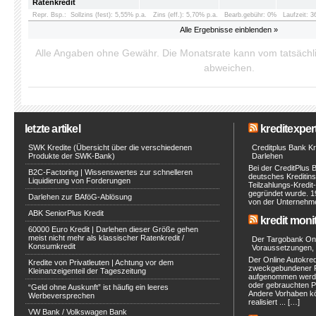
Ratenkredit
Repr. Bsp.:
Sollzins (fest): 5,55% p.a.
Zins (eff.): 5,70% p.a.
Bearb.gebühr: 0%
Laufzeit: 
Alle Ergebnisse einblenden »
Alle Angaben ohne Gewähr. Die Monatsrate kann vom tatsäch
abweichen.
letzte artikel
kreditexpert
SWK Kredite (Übersicht über die verschiedenen
Creditplus Bank Kre
Produkte der SWK-Bank)
Darlehen
Bei der CreditPlus 
B2C-Factoring | Wissenswertes zur schnelleren
deutsches Kreditinst
Liquidierung von Forderungen
Teilzahlungs-Kredit
gegründet wurde. 1
Darlehen zur BAföG-Ablösung
von der Unternehmen
ABK SeniorPlus Kredit
kredit moni
60000 Euro Kredit | Darlehen dieser Größe gehen
meist nicht mehr als klassischer Ratenkredit /
Der Targobank Onli
Konsumkredit
Voraussetzungen, 
Der Online Autokred
Kredite von Privatleuten | Achtung vor dem
zweckgebundener Ra
Kleinanzeigenteil der Tageszeitung
aufgenommen werde
oder gebrauchten P
“Geld ohne Auskunft” ist häufig ein leeres
Andere Vorhaben kö
Werbeversprechen
realisiert ... […]
VW Bank / Volkswagen Bank