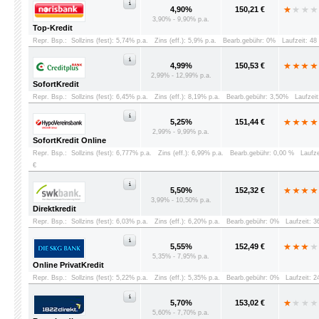
4,90%
150,21 €
3,90% - 9,90% p.a.
Top-Kredit
Repr. Bsp.:
Sollzins (fest): 5,74% p.a.
Zins (eff.): 5,9% p.a.
Bearb.gebühr: 0%
Laufzeit: 4
4,99%
150,53 €
2,99% - 12,99% p.a.
SofortKredit
Repr. Bsp.:
Sollzins (fest): 6,45% p.a.
Zins (eff.): 8,19% p.a.
Bearb.gebühr: 3,50%
Laufzei
5,25%
151,44 €
2,99% - 9,99% p.a.
SofortKredit Online
Repr. Bsp.:
Sollzins (fest): 6,777% p.a.
Zins (eff.): 6,99% p.a.
Bearb.gebühr: 0,00 %
Laufz
€
5,50%
152,32 €
3,99% - 10,50% p.a.
Direktkredit
Repr. Bsp.:
Sollzins (fest): 6,03% p.a.
Zins (eff.): 6,20% p.a.
Bearb.gebühr: 0%
Laufzeit: 
5,55%
152,49 €
5,35% - 7,95% p.a.
Online PrivatKredit
Repr. Bsp.:
Sollzins (fest): 5,22% p.a.
Zins (eff.): 5,35% p.a.
Bearb.gebühr: 0%
Laufzeit: 
5,70%
153,02 €
5,60% - 7,70% p.a.