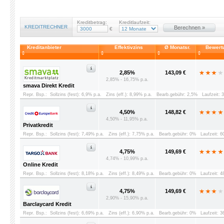
Kreditbetrag:
Kreditlaufzeit:
KREDITRECHNER
Berechnen »
€
Kreditanbieter
Effektivzins
Ø Monatsr.
Bewert
2,85%
143,09 €
2,85% - 16,75% p.a.
smava Direkt Kredit
Repr. Bsp.:
Sollzins (fest): 6,9% p.a.
Zins (eff.): 8,99% p.a.
Bearb.gebühr: 2,5%
Laufzeit: 
4,50%
148,82 €
4,50% - 11,95% p.a.
Privatkredit
Repr. Bsp.:
Sollzins (fest): 7,49% p.a.
Zins (eff.): 7,75% p.a.
Bearb.gebühr: 0%
Laufzeit: 
4,75%
149,69 €
4,74% - 10,99% p.a.
Online Kredit
Repr. Bsp.:
Sollzins (fest): 8,18% p.a.
Zins (eff.): 8,49% p.a.
Bearb.gebühr: 0%
Laufzeit: 
4,75%
149,69 €
2,90% - 15,90% p.a.
Barclaycard Kredit
Repr. Bsp.:
Sollzins (fest): 6,69% p.a.
Zins (eff.): 6,90% p.a.
Bearb.gebühr: 0%
Laufzeit: 