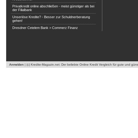
Privatkredit online abschließen - meist günstiger als bei
der Filialbank
Unseriöse Kredite? - Besser zur Schuldnerberatung
gehen!
Dresdner Cetelem Bank > Commerz Finanz
Anmelden
|
(c) Kredite-Magazin.net: Der beliebte Online Kredit Vergleich für gute und gün