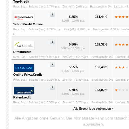
Top-Kredit
Repr. Bsp.:
Sollzins (fest): 5,74% p.a.
Zins (eff.): 5,9% p.a.
Bearb.gebühr: 0%
Laufzeit: 4
5,25%
151,44 €
2,99% - 9,99% p.a.
SofortKredit Online
Repr. Bsp.:
Sollzins (fest): 6,777% p.a.
Zins (eff.): 6,99% p.a.
Bearb.gebühr: 0,00 %
Laufz
€
5,50%
152,32 €
3,99% - 10,50% p.a.
Direktkredit
Repr. Bsp.:
Sollzins (fest): 6,03% p.a.
Zins (eff.): 6,20% p.a.
Bearb.gebühr: 0%
Laufzeit: 
5,55%
152,49 €
5,35% - 7,95% p.a.
Online PrivatKredit
Repr. Bsp.:
Sollzins (fest): 5,22% p.a.
Zins (eff.): 5,35% p.a.
Bearb.gebühr: 0%
Laufzeit: 
5,70%
153,02 €
5,60% - 7,70% p.a.
Ratenkredit
Repr. Bsp.:
Sollzins (fest): 5,55% p.a.
Zins (eff.): 5,70% p.a.
Bearb.gebühr: 0%
Laufzeit: 
Alle Ergebnisse einblenden »
Alle Angaben ohne Gewähr. Die Monatsrate kann vom tatsäch
abweichen.