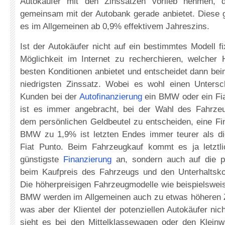
Autokäufer mit den Zinssätzen vorlieb nehmen, di
gemeinsam mit der Autobank gerade anbietet. Diese g
es im Allgemeinen ab 0,9% effektivem Jahreszins.
Ist der Autokäufer nicht auf ein bestimmtes Modell fi
Möglichkeit im Internet zu recherchieren, welcher H
besten Konditionen anbietet und entscheidet dann be
niedrigsten Zinssatz. Wobei es wohl einen Unters
Kunden bei der
Autofinanzierung
ein BMW oder ein Fia
ist es immer angebracht, bei der Wahl des Fahrze
dem persönlichen Geldbeutel zu entscheiden, eine Fi
BMW zu 1,9% ist letzten Endes immer teurer als di
Fiat Punto. Beim Fahrzeugkauf kommt es ja letztli
günstigste
Finanzierung
an, sondern auch auf die p
beim Kaufpreis des Fahrzeugs und den Unterhaltsko
Die höherpreisigen Fahrzeugmodelle wie beispielswei
BMW werden im Allgemeinen auch zu etwas höheren Zi
was aber der Klientel der potenziellen Autokäufer ni
sieht es bei den Mittelklassewagen oder den Klei