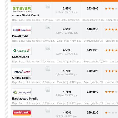
2,85%
143,09 €
2,85% - 16,75% p.a.
smava Direkt Kredit
Repr. Bsp.:
Sollzins (fest): 6,9% p.a.
Zins (eff.): 8,99% p.a.
Bearb.gebühr: 2,5%
Laufzeit: 
4,50%
148,82 €
4,50% - 11,95% p.a.
Privatkredit
Repr. Bsp.:
Sollzins (fest): 7,49% p.a.
Zins (eff.): 7,75% p.a.
Bearb.gebühr: 0%
Laufzeit: 
4,59%
149,13 €
2,99% - 12,99% p.a.
SofortKredit
Repr. Bsp.:
Sollzins (fest): 6,45% p.a.
Zins (eff.): 8,19% p.a.
Bearb.gebühr: 0,00 %
Laufzei
4,75%
149,69 €
4,74% - 10,99% p.a.
Online Kredit
Repr. Bsp.:
Sollzins (fest): 8,18% p.a.
Zins (eff.): 8,49% p.a.
Bearb.gebühr: 0%
Laufzeit: 
4,75%
149,69 €
2,90% - 15,90% p.a.
Barclaycard Kredit
Repr. Bsp.:
Sollzins (fest): 6,69% p.a.
Zins (eff.): 6,90% p.a.
Bearb.gebühr: 0%
Laufzeit: 
4,90%
150,21 €
3,90% - 9,90% p.a.