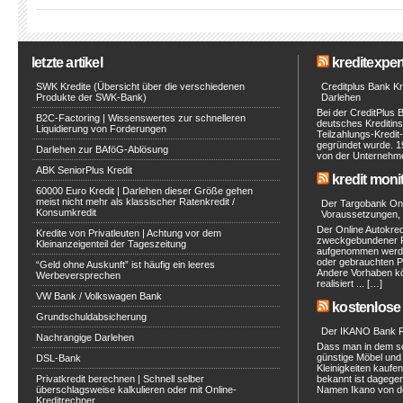
letzte artikel
kreditexpert
SWK Kredite (Übersicht über die verschiedenen
Creditplus Bank Kre
Produkte der SWK-Bank)
Darlehen
Bei der CreditPlus 
B2C-Factoring | Wissenswertes zur schnelleren
deutsches Kreditinst
Liquidierung von Forderungen
Teilzahlungs-Kredit
gegründet wurde. 1
Darlehen zur BAföG-Ablösung
von der Unternehmen
ABK SeniorPlus Kredit
kredit moni
60000 Euro Kredit | Darlehen dieser Größe gehen
meist nicht mehr als klassischer Ratenkredit /
Der Targobank Onli
Konsumkredit
Voraussetzungen, 
Der Online Autokred
Kredite von Privatleuten | Achtung vor dem
zweckgebundener Ra
Kleinanzeigenteil der Tageszeitung
aufgenommen werde
oder gebrauchten P
“Geld ohne Auskunft” ist häufig ein leeres
Andere Vorhaben kö
Werbeversprechen
realisiert ... […]
VW Bank / Volkswagen Bank
kostenlose 
Grundschuldabsicherung
Der IKANO Bank Ra
Nachrangige Darlehen
Dass man in dem s
günstige Möbel und 
DSL-Bank
Kleinigkeiten kaufe
Privatkredit berechnen | Schnell selber
bekannt ist dagegen
überschlagsweise kalkulieren oder mit Online-
Namen Ikano von de
Kreditrechner