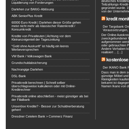
deutsches Kreditinst
Liquidierung von Forderungen
Teilzahlungs-Kredit
gegründet wurde. 1
Darlehen zur BAföG-Ablösung
von der Unternehmen
ABK SeniorPlus Kredit
kredit moni
60000 Euro Kredit | Darlehen dieser Größe gehen
meist nicht mehr als klassischer Ratenkredit /
Der Targobank Onli
Konsumkredit
Voraussetzungen, 
Der Online Autokred
Kredite von Privatleuten | Achtung vor dem
zweckgebundener Ra
Kleinanzeigenteil der Tageszeitung
aufgenommen werde
oder gebrauchten P
“Geld ohne Auskunft” ist häufig ein leeres
Andere Vorhaben kö
Werbeversprechen
realisiert ... […]
VW Bank / Volkswagen Bank
kostenlose 
Grundschuldabsicherung
Der IKANO Bank Ra
Nachrangige Darlehen
Dass man in dem s
günstige Möbel und 
DSL-Bank
Kleinigkeiten kaufe
Privatkredit berechnen | Schnell selber
bekannt ist dagegen
überschlagsweise kalkulieren oder mit Online-
Namen Ikano von de
Kreditrechner
Privatkredit online abschließen - meist günstiger als bei
der Filialbank
Unseriöse Kredite? - Besser zur Schuldnerberatung
gehen!
Dresdner Cetelem Bank > Commerz Finanz