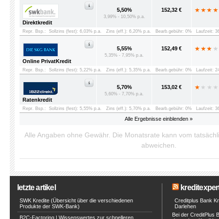
5,50%
152,32 €
3,99% - 10,50% p.a.
Direktkredit
Repr. Bsp.:
Sollzins (fest): 6,03% p.a.
Zins (eff.): 6,20% p.a.
Bearb.gebühr: 0%
Laufzeit: 
5,55%
152,49 €
5,35% - 7,95% p.a.
Online PrivatKredit
Repr. Bsp.:
Sollzins (fest): 5,22% p.a.
Zins (eff.): 5,35% p.a.
Bearb.gebühr: 0%
Laufzeit: 
5,70%
153,02 €
5,60% - 7,70% p.a.
Ratenkredit
Repr. Bsp.:
Sollzins (fest): 5,55% p.a.
Zins (eff.): 5,70% p.a.
Bearb.gebühr: 0%
Laufzeit: 
Alle Ergebnisse einblenden »
Alle Angaben ohne Gewähr. Die Monatsrate kann vom tatsäch
abweichen.
letzte artikel
kreditexpert
SWK Kredite (Übersicht über die verschiedenen
Creditplus Bank Kre
Produkte der SWK-Bank)
Darlehen
Bei der CreditPlus 
B2C-Factoring | Wissenswertes zur schnelleren