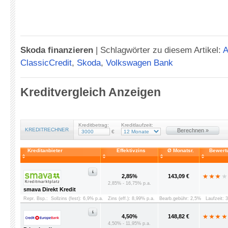
Skoda finanzieren
|
Schlagwörter zu diesem Artikel:
A
ClassicCredit
,
Skoda
,
Volkswagen Bank
Kreditvergleich Anzeigen
Kreditbetrag:
Kreditlaufzeit:
KREDITRECHNER
Berechnen »
€
Kreditanbieter
Effektivzins
Ø Monatsr.
Bewert
2,85%
143,09 €
2,85% - 16,75% p.a.
smava Direkt Kredit
Repr. Bsp.:
Sollzins (fest): 6,9% p.a.
Zins (eff.): 8,99% p.a.
Bearb.gebühr: 2,5%
Laufzeit: 
4,50%
148,82 €
4,50% - 11,95% p.a.