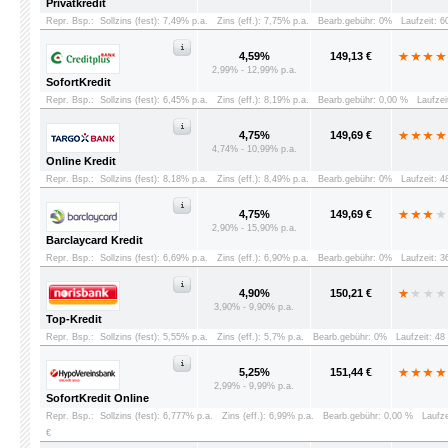
Privatkredit
Repr. Bsp.:
Sollzins (fest): 7,49% p.a.
Zins (eff.): 7,75% p.a.
Bearb.gebühr: 0%
Laufzeit: 
4,59%
149,13 €
2,99% - 12,99% p.a.
SofortKredit
Repr. Bsp.:
Sollzins (fest): 6,45% p.a.
Zins (eff.): 8,19% p.a.
Bearb.gebühr: 0,00 %
Laufzei
4,75%
149,69 €
4,74% - 10,99% p.a.
Online Kredit
Repr. Bsp.:
Sollzins (fest): 8,18% p.a.
Zins (eff.): 8,49% p.a.
Bearb.gebühr: 0%
Laufzeit: 
4,75%
149,69 €
2,90% - 15,90% p.a.
Barclaycard Kredit
Repr. Bsp.:
Sollzins (fest): 6,69% p.a.
Zins (eff.): 6,90% p.a.
Bearb.gebühr: 0%
Laufzeit: 
4,90%
150,21 €
3,90% - 9,90% p.a.
Top-Kredit
Repr. Bsp.:
Sollzins (fest): 5,55% p.a.
Zins (eff.): 5,7% p.a.
Bearb.gebühr: 0%
Laufzeit: 4
5,25%
151,44 €
2,99% - 9,99% p.a.
SofortKredit Online
Repr. Bsp.:
Sollzins (fest): 6,777% p.a.
Zins (eff.): 6,99% p.a.
Bearb.gebühr: 0,00 %
Laufz
€