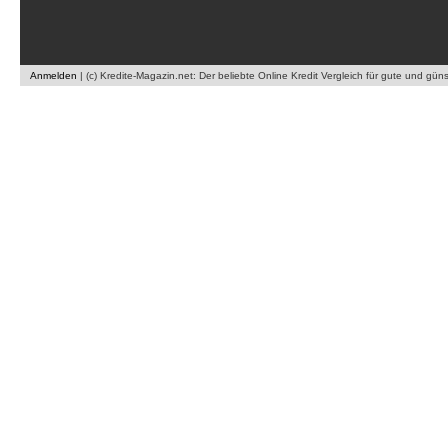
Anmelden
|
(c) Kredite-Magazin.net: Der beliebte Online Kredit Vergleich für gute und gün