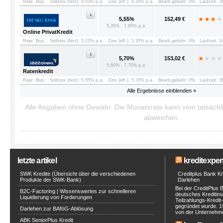
Repr. Bsp.:
Sollzins (fest): 6,03% p.a.
Zins (eff.): 6,20% p.a.
Bearb.gebühr: 0%
Laufzeit: 
5,55%
152,49 €
5,35% - 7,95% p.a.
Online PrivatKredit
Repr. Bsp.:
Sollzins (fest): 5,22% p.a.
Zins (eff.): 5,35% p.a.
Bearb.gebühr: 0%
Laufzeit: 
5,70%
153,02 €
5,60% - 7,70% p.a.
Ratenkredit
Repr. Bsp.:
Sollzins (fest): 5,55% p.a.
Zins (eff.): 5,70% p.a.
Bearb.gebühr: 0%
Laufzeit: 
Alle Ergebnisse einblenden »
Alle Angaben ohne Gewähr. Die Monatsrate kann vom tatsäch
abweichen.
letzte artikel
kreditexpert
SWK Kredite (Übersicht über die verschiedenen
Creditplus Bank Kre
Produkte der SWK-Bank)
Darlehen
Bei der CreditPlus 
B2C-Factoring | Wissenswertes zur schnelleren
deutsches Kreditinst
Liquidierung von Forderungen
Teilzahlungs-Kredit
gegründet wurde. 1
Darlehen zur BAföG-Ablösung
von der Unternehmen
ABK SeniorPlus Kredit