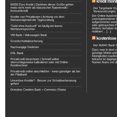
kredit moni
60000 Euro Kredit | Darlehen dieser Größe gehen
meist nicht mehr als klassischer Ratenkredit /
Der Targobank Onli
Konsumkredit
Voraussetzungen, 
Der Online Autokred
Kredite von Privatleuten | Achtung vor dem
zweckgebundener Ra
Kleinanzeigenteil der Tageszeitung
aufgenommen werde
oder gebrauchten P
“Geld ohne Auskunft” ist häufig ein leeres
Andere Vorhaben kö
Werbeversprechen
realisiert ... […]
VW Bank / Volkswagen Bank
kostenlose 
Grundschuldabsicherung
Der IKANO Bank Ra
Nachrangige Darlehen
Dass man in dem s
günstige Möbel und 
DSL-Bank
Kleinigkeiten kaufe
Privatkredit berechnen | Schnell selber
bekannt ist dagegen
überschlagsweise kalkulieren oder mit Online-
Namen Ikano von de
Kreditrechner
Privatkredit online abschließen - meist günstiger als bei
der Filialbank
Unseriöse Kredite? - Besser zur Schuldnerberatung
gehen!
Dresdner Cetelem Bank > Commerz Finanz