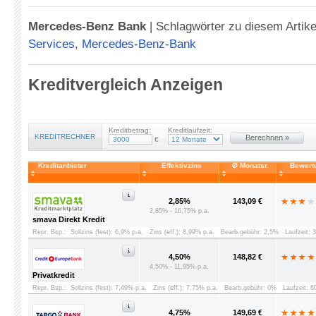
Mercedes-Benz Bank
|
Schlagwörter zu diesem Artike
Services
,
Mercedes-Benz-Bank
Kreditvergleich Anzeigen
Kreditbetrag:
Kreditlaufzeit:
KREDITRECHNER
Berechnen »
€
Kreditanbieter
Effektivzins
Ø Monatsr.
Bewert
2,85%
143,09 €
2,85% - 16,75% p.a.
smava Direkt Kredit
Repr. Bsp.:
Sollzins (fest): 6,9% p.a.
Zins (eff.): 8,99% p.a.
Bearb.gebühr: 2,5%
Laufzeit: 
4,50%
148,82 €
4,50% - 11,95% p.a.
Privatkredit
Repr. Bsp.:
Sollzins (fest): 7,49% p.a.
Zins (eff.): 7,75% p.a.
Bearb.gebühr: 0%
Laufzeit: 
4,75%
149,69 €