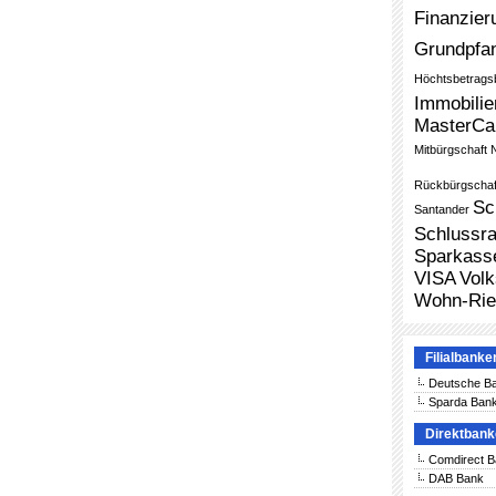
Finanzier
Grundpfa
Höchtsbetrags
Immobilie
MasterCa
Mitbürgschaft
Rückbürgschaf
Sc
Santander
Schlussra
Sparkass
VISA
Vol
Wohn-Rie
Filialbanke
Deutsche B
Sparda Ban
Direktban
Comdirect 
DAB Bank