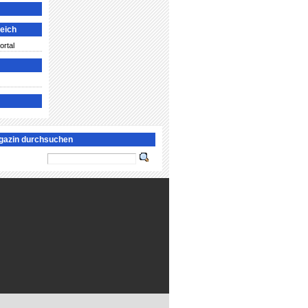
leich
ortal
gazin durchsuchen