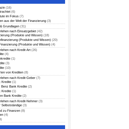
azin
(16)
trachtet
(6)
itute im Fokus
(7)
en aus der Welt der Finanzierung
(3)
 & Grundlagen
(31)
rlehen nach Einsatzgebiet
(42)
zierung (Produkte und Wissen)
(18)
nfinanzierung (Produkte und Wissen)
(20)
Finanzierung (Produkte und Wissen)
(4)
rlehen nach Kredit-Art
(26)
ite
(4)
nkredite
(1)
dite
(3)
ite
(10)
rten von Krediten
(8)
arlehen nach Kredit-Geber
(7)
 Kredite
(1)
 Benz Bank Kredite
(2)
 Kredite
(1)
en Bank Kredite
(2)
arlehen nach Kredit-Nehmer
(3)
r Selbstständige
(3)
nd zu Finanzen
(8)
ten
(4)
4)