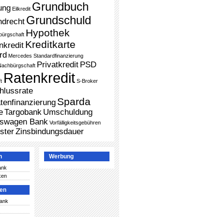
Grundbuch
ung
Eilkredit
Grundschuld
ndrecht
Hypothek
bürgschaft
Kreditkarte
nkredit
rd
Mercedes Standardfinanzierung
Privatkredit
PSD
Nachbürgschaft
Ratenkredit
t
S-Broker
hlussrate
Sparda
tenfinanzierung
e
Targobank
Umschuldung
kswagen Bank
Vorfälligkeitsgebühren
ster
Zinsbindungsdauer
n
Werbung
ank
ken
ken
Bank