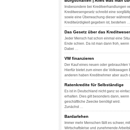
Bürgschaften | Alles was man ü
Insbesondere bei Kreditverhandlungen ve
Kreditwesengesetz schreibt eine sorgfäl
sowie eine Überwachung dieser während 
Kreditwürdigkeit gegeben ist, bestehen 
Das Gesetz über das Kreditwese
Jeder Mensch hat schon einmal eine Situa
Ende schien. Da ist man dann froh, wenn
Dabei …
VW finanzieren
Der Kauf eines neuen oder gebrauchten 
Hierfür bietet zum einen die Volkswagen
anderen haben Kreditnehmer aber auch di
Ratenkredite für Selbständige
Es ist in Deutschland nicht ganz so einfa
erhalten. Dies gilt besonders dann, wenn
geschäftliche Zwecke benötigt wird.
Zunächst …
Bardarlehen
Immer mehr Menschen fällt es schwer, mi
Wirtschaftskrise und zunehmende Arbeitslo