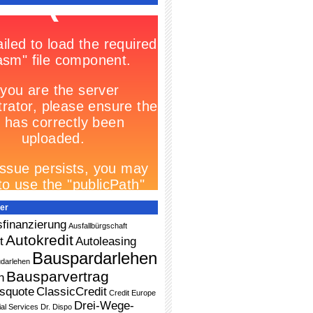
er
finanzierung
Ausfallbürgschaft
Autokredit
t
Autoleasing
Bauspardarlehen
darlehen
Bausparvertrag
n
squote
ClassicCredit
Credit Europe
Drei-Wege-
ial Services
Dr. Dispo