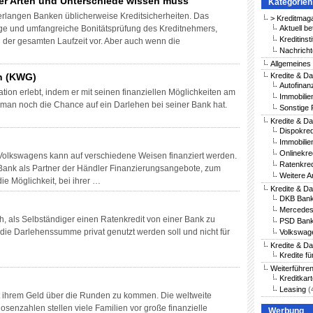
ber Arten und Unterschiede wissen muss
Kategorien
rlangen Banken üblicherweise Kreditsicherheiten. Das
> Kreditmag
tige und umfangreiche Bonitätsprüfung des Kreditnehmers,
Aktuell be
Kreditinst
der gesamten Laufzeit vor. Aber auch wenn die
Nachricht
…
Allgemeines
n (KWG)
Kredite & Da
Autofinan
tion erlebt, indem er mit seinen finanziellen Möglichkeiten am
Immobilie
 man noch die Chance auf ein Darlehen bei seiner Bank hat.
Sonstige 
Kredite & Da
Dispokred
Immobilie
Onlinekre
Volkswagens kann auf verschiedene Weisen finanziert werden.
Ratenkred
 Bank als Partner der Händler Finanzierungsangebote, zum
Weitere A
e Möglichkeit, bei ihrer …
Kredite & D
DKB Bank
Mercedes
ch, als Selbständiger einen Ratenkredit von einer Bank zu
PSD Bank
 die Darlehenssumme privat genutzt werden soll und nicht für
Volkswag
Kredite & D
Kredite fü
Weiterführe
Kreditkar
Leasing
(
t ihrem Geld über die Runden zu kommen. Die weltweite
senzahlen stellen viele Familien vor große finanzielle
Werbung