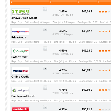
2,85%
143,09 €
2,85% - 16,75% p.a.
smava Direkt Kredit
Repr. Bsp.:
Sollzins (fest): 6,9% p.a.
Zins (eff.): 8,99% p.a.
Bearb.gebühr: 2,5%
Laufzeit: 
4,50%
148,82 €
4,50% - 11,95% p.a.
Privatkredit
Repr. Bsp.:
Sollzins (fest): 7,49% p.a.
Zins (eff.): 7,75% p.a.
Bearb.gebühr: 0%
Laufzeit: 
4,59%
149,13 €
2,99% - 12,99% p.a.
SofortKredit
Repr. Bsp.:
Sollzins (fest): 6,45% p.a.
Zins (eff.): 8,19% p.a.
Bearb.gebühr: 0,00 %
Laufzei
4,75%
149,69 €
4,74% - 10,99% p.a.
Online Kredit
Repr. Bsp.:
Sollzins (fest): 8,18% p.a.
Zins (eff.): 8,49% p.a.
Bearb.gebühr: 0%
Laufzeit: 
4,75%
149,69 €
2,90% - 15,90% p.a.
Barclaycard Kredit
Repr. Bsp.:
Sollzins (fest): 6,69% p.a.
Zins (eff.): 6,90% p.a.
Bearb.gebühr: 0%
Laufzeit: 
4,90%
150,21 €