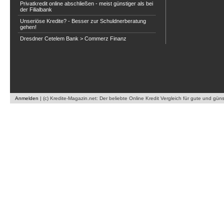
Privatkredit online abschließen - meist günstiger als bei
der Filialbank
Unseriöse Kredite? - Besser zur Schuldnerberatung
gehen!
Dresdner Cetelem Bank > Commerz Finanz
Anmelden
|
(c) Kredite-Magazin.net: Der beliebte Online Kredit Vergleich für gute und gün