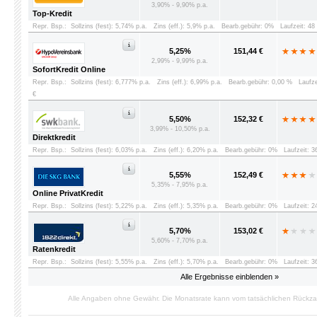
3,90% - 9,90% p.a.
Top-Kredit
Repr. Bsp.:
Sollzins (fest): 5,74% p.a.
Zins (eff.): 5,9% p.a.
Bearb.gebühr: 0%
Laufzeit: 4
5,25%
151,44 €
2,99% - 9,99% p.a.
SofortKredit Online
Repr. Bsp.:
Sollzins (fest): 6,777% p.a.
Zins (eff.): 6,99% p.a.
Bearb.gebühr: 0,00 %
Laufz
€
5,50%
152,32 €
3,99% - 10,50% p.a.
Direktkredit
Repr. Bsp.:
Sollzins (fest): 6,03% p.a.
Zins (eff.): 6,20% p.a.
Bearb.gebühr: 0%
Laufzeit: 
5,55%
152,49 €
5,35% - 7,95% p.a.
Online PrivatKredit
Repr. Bsp.:
Sollzins (fest): 5,22% p.a.
Zins (eff.): 5,35% p.a.
Bearb.gebühr: 0%
Laufzeit: 
5,70%
153,02 €
5,60% - 7,70% p.a.
Ratenkredit
Repr. Bsp.:
Sollzins (fest): 5,55% p.a.
Zins (eff.): 5,70% p.a.
Bearb.gebühr: 0%
Laufzeit: 
Alle Ergebnisse einblenden »
Alle Angaben ohne Gewähr. Die Monatsrate kann vom tatsächlichen Rückz