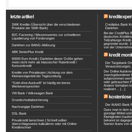
letzte artikel
kreditexpert
SWK Kredite (Übersicht über die verschiedenen
Creditplus Bank Kre
Produkte der SWK-Bank)
Darlehen
Bei der CreditPlus 
B2C-Factoring | Wissenswertes zur schnelleren
deutsches Kreditinst
Liquidierung von Forderungen
Teilzahlungs-Kredit
gegründet wurde. 1
Darlehen zur BAföG-Ablösung
von der Unternehmen
ABK SeniorPlus Kredit
kredit moni
60000 Euro Kredit | Darlehen dieser Größe gehen
meist nicht mehr als klassischer Ratenkredit /
Der Targobank Onli
Konsumkredit
Voraussetzungen, 
Der Online Autokred
Kredite von Privatleuten | Achtung vor dem
zweckgebundener Ra
Kleinanzeigenteil der Tageszeitung
aufgenommen werde
oder gebrauchten P
“Geld ohne Auskunft” ist häufig ein leeres
Andere Vorhaben kö
Werbeversprechen
realisiert ... […]
VW Bank / Volkswagen Bank
kostenlose 
Grundschuldabsicherung
Der IKANO Bank Ra
Nachrangige Darlehen
Dass man in dem s
günstige Möbel und 
DSL-Bank
Kleinigkeiten kaufe
Privatkredit berechnen | Schnell selber
bekannt ist dagegen
überschlagsweise kalkulieren oder mit Online-
Namen Ikano von de
Kreditrechner