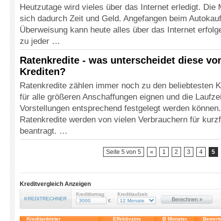
Heutzutage wird vieles über das Internet erledigt. Di
sich dadurch Zeit und Geld. Angefangen beim Autokauf 
Überweisung kann heute alles über das Internet erfol
zu jeder …
Ratenkredite - was unterscheidet diese vo
Krediten?
Ratenkredite zählen immer noch zu den beliebtesten Kr
für alle größeren Anschaffungen eignen und die Laufze
Vorstellungen entsprechend festgelegt werden können.
Ratenkredite werden von vielen Verbrauchern für kurzf
beantragt. …
Seite 5 von 5
«
1
2
3
4
5
Kreditvergleich Anzeigen
Kreditbetrag:
Kreditlaufzeit:
KREDITRECHNER
Berechnen »
€
Kreditanbieter
Effektivzins
Ø Monatsr.
Bewert