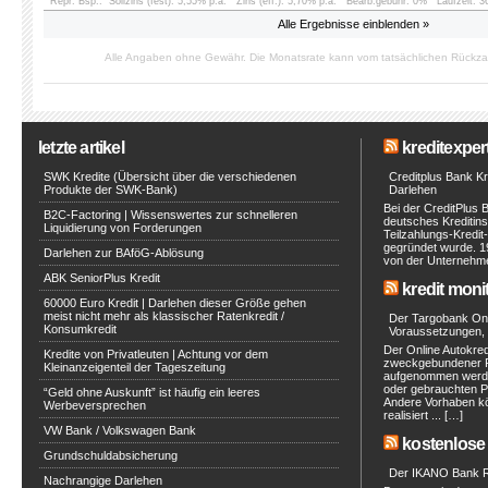
Repr. Bsp.:
Sollzins (fest): 5,55% p.a.
Zins (eff.): 5,70% p.a.
Bearb.gebühr: 0%
Laufzeit: 
Alle Ergebnisse einblenden »
Alle Angaben ohne Gewähr. Die Monatsrate kann vom tatsächlichen Rückz
letzte artikel
kreditexpert
SWK Kredite (Übersicht über die verschiedenen
Creditplus Bank Kre
Produkte der SWK-Bank)
Darlehen
Bei der CreditPlus 
B2C-Factoring | Wissenswertes zur schnelleren
deutsches Kreditinst
Liquidierung von Forderungen
Teilzahlungs-Kredit
gegründet wurde. 1
Darlehen zur BAföG-Ablösung
von der Unternehmen
ABK SeniorPlus Kredit
kredit moni
60000 Euro Kredit | Darlehen dieser Größe gehen
meist nicht mehr als klassischer Ratenkredit /
Der Targobank Onli
Konsumkredit
Voraussetzungen, 
Der Online Autokred
Kredite von Privatleuten | Achtung vor dem
zweckgebundener Ra
Kleinanzeigenteil der Tageszeitung
aufgenommen werde
oder gebrauchten P
“Geld ohne Auskunft” ist häufig ein leeres
Andere Vorhaben kö
Werbeversprechen
realisiert ... […]
VW Bank / Volkswagen Bank
kostenlose 
Grundschuldabsicherung
Der IKANO Bank Ra
Nachrangige Darlehen