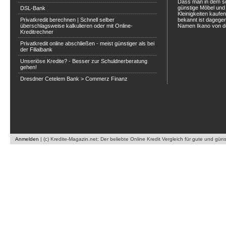
Dass man in dem s
günstige Möbel und 
DSL-Bank
Kleinigkeiten kaufe
Privatkredit berechnen | Schnell selber
bekannt ist dagegen
überschlagsweise kalkulieren oder mit Online-
Namen Ikano von de
Kreditrechner
Privatkredit online abschließen - meist günstiger als bei
der Filialbank
Unseriöse Kredite? - Besser zur Schuldnerberatung
gehen!
Dresdner Cetelem Bank > Commerz Finanz
Anmelden
|
(c) Kredite-Magazin.net: Der beliebte Online Kredit Vergleich für gute und gün