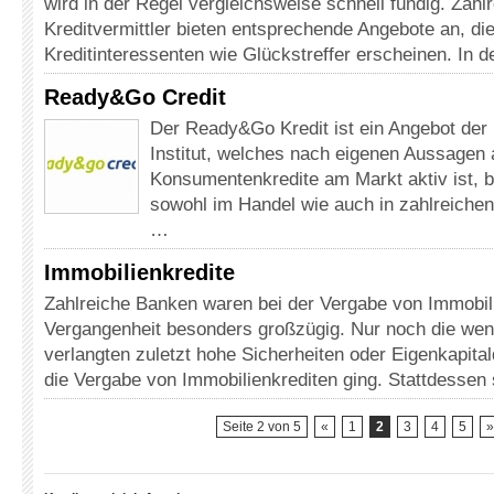
wird in der Regel vergleichsweise schnell fündig. Zah
Kreditvermittler bieten entsprechende Angebote an, die
Kreditinteressenten wie Glückstreffer erscheinen. In 
Ready&Go Credit
Der Ready&Go Kredit ist ein Angebot de
Institut, welches nach eigenen Aussagen a
Konsumentenkredite am Markt aktiv ist, bi
sowohl im Handel wie auch in zahlreiche
…
Immobilienkredite
Zahlreiche Banken waren bei der Vergabe von Immobili
Vergangenheit besonders großzügig. Nur noch die we
verlangten zuletzt hohe Sicherheiten oder Eigenkapit
die Vergabe von Immobilienkrediten ging. Stattdessen 
Seite 2 von 5
«
1
2
3
4
5
»