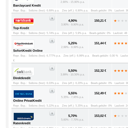
2,90% - 15,90% p.a.
Barclaycard Kredit
Repr. Bsp.:
Sollzins (fest): 6,69% p.a.
Zins (eff.): 6,90% p.a.
Bearb.gebühr: 0%
Laufzeit: 
4,90%
150,21 €
3,90% - 9,90% p.a.
Top-Kredit
Repr. Bsp.:
Sollzins (fest): 5,74% p.a.
Zins (eff.): 5,9% p.a.
Bearb.gebühr: 0%
Laufzeit: 4
5,25%
151,44 €
2,99% - 9,99% p.a.
SofortKredit Online
Repr. Bsp.:
Sollzins (fest): 6,777% p.a.
Zins (eff.): 6,99% p.a.
Bearb.gebühr: 0,00 %
Laufz
€
5,50%
152,32 €
3,99% - 10,50% p.a.
Direktkredit
Repr. Bsp.:
Sollzins (fest): 6,03% p.a.
Zins (eff.): 6,20% p.a.
Bearb.gebühr: 0%
Laufzeit: 
5,55%
152,49 €
5,35% - 7,95% p.a.
Online PrivatKredit
Repr. Bsp.:
Sollzins (fest): 5,22% p.a.
Zins (eff.): 5,35% p.a.
Bearb.gebühr: 0%
Laufzeit: 
5,70%
153,02 €
5,60% - 7,70% p.a.
Ratenkredit