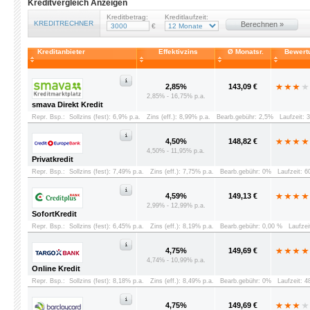
Kreditvergleich Anzeigen
Kreditbetrag:
Kreditlaufzeit:
KREDITRECHNER
Berechnen »
€
Kreditanbieter
Effektivzins
Ø Monatsr.
Bewert
2,85%
143,09 €
2,85% - 16,75% p.a.
smava Direkt Kredit
Repr. Bsp.:
Sollzins (fest): 6,9% p.a.
Zins (eff.): 8,99% p.a.
Bearb.gebühr: 2,5%
Laufzeit: 
4,50%
148,82 €
4,50% - 11,95% p.a.
Privatkredit
Repr. Bsp.:
Sollzins (fest): 7,49% p.a.
Zins (eff.): 7,75% p.a.
Bearb.gebühr: 0%
Laufzeit: 
4,59%
149,13 €
2,99% - 12,99% p.a.
SofortKredit
Repr. Bsp.:
Sollzins (fest): 6,45% p.a.
Zins (eff.): 8,19% p.a.
Bearb.gebühr: 0,00 %
Laufzei
4,75%
149,69 €
4,74% - 10,99% p.a.
Online Kredit
Repr. Bsp.:
Sollzins (fest): 8,18% p.a.
Zins (eff.): 8,49% p.a.
Bearb.gebühr: 0%
Laufzeit: 
4,75%
149,69 €