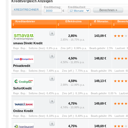
Kreditvergleich Anzeigen
Kreditbetrag:
Kreditlaufzeit:
KREDITRECHNER
Berechnen »
€
Kreditanbieter
Effektivzins
Ø Monatsr.
Bewert
2,85%
143,09 €
2,85% - 16,75% p.a.
smava Direkt Kredit
Repr. Bsp.:
Sollzins (fest): 6,9% p.a.
Zins (eff.): 8,99% p.a.
Bearb.gebühr: 2,5%
Laufzeit: 
4,50%
148,82 €
4,50% - 11,95% p.a.
Privatkredit
Repr. Bsp.:
Sollzins (fest): 7,49% p.a.
Zins (eff.): 7,75% p.a.
Bearb.gebühr: 0%
Laufzeit: 
4,59%
149,13 €
2,99% - 12,99% p.a.
SofortKredit
Repr. Bsp.:
Sollzins (fest): 6,45% p.a.
Zins (eff.): 8,19% p.a.
Bearb.gebühr: 0,00 %
Laufzei
4,75%
149,69 €
4,74% - 10,99% p.a.
Online Kredit
Repr. Bsp.:
Sollzins (fest): 8,18% p.a.
Zins (eff.): 8,49% p.a.
Bearb.gebühr: 0%
Laufzeit: 
4,75%
149,69 €