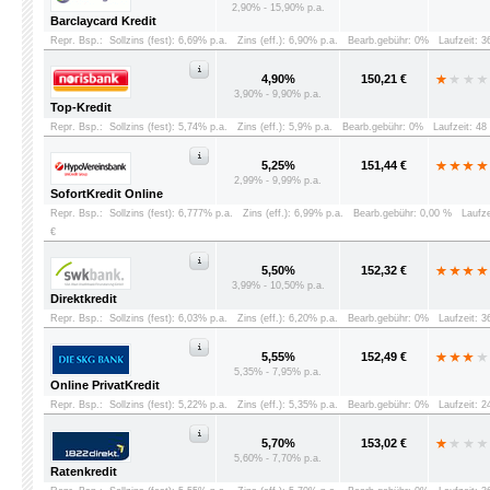
2,90% - 15,90% p.a.
Barclaycard Kredit
Repr. Bsp.:
Sollzins (fest): 6,69% p.a.
Zins (eff.): 6,90% p.a.
Bearb.gebühr: 0%
Laufzeit: 
4,90%
150,21 €
3,90% - 9,90% p.a.
Top-Kredit
Repr. Bsp.:
Sollzins (fest): 5,74% p.a.
Zins (eff.): 5,9% p.a.
Bearb.gebühr: 0%
Laufzeit: 4
5,25%
151,44 €
2,99% - 9,99% p.a.
SofortKredit Online
Repr. Bsp.:
Sollzins (fest): 6,777% p.a.
Zins (eff.): 6,99% p.a.
Bearb.gebühr: 0,00 %
Laufz
€
5,50%
152,32 €
3,99% - 10,50% p.a.
Direktkredit
Repr. Bsp.:
Sollzins (fest): 6,03% p.a.
Zins (eff.): 6,20% p.a.
Bearb.gebühr: 0%
Laufzeit: 
5,55%
152,49 €
5,35% - 7,95% p.a.
Online PrivatKredit
Repr. Bsp.:
Sollzins (fest): 5,22% p.a.
Zins (eff.): 5,35% p.a.
Bearb.gebühr: 0%
Laufzeit: 
5,70%
153,02 €
5,60% - 7,70% p.a.
Ratenkredit