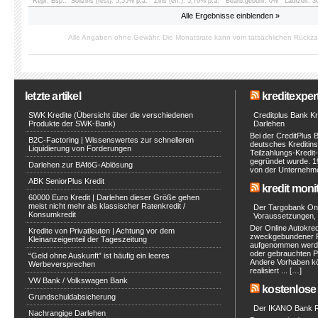
Repr. Bsp.:
Sollzins (fest): 5,55% p.a.
Zins (eff.): 5,70% p.a.
Bearb.gebühr: 0%
Laufzeit: 
Alle Ergebnisse einblenden »
Alle Angaben ohne Gewähr. Die Monatsrate kann vom tatsächlichen Rückz
letzte artikel
kreditexpert
SWK Kredite (Übersicht über die verschiedenen
Creditplus Bank Kre
Produkte der SWK-Bank)
Darlehen
Bei der CreditPlus 
B2C-Factoring | Wissenswertes zur schnelleren
deutsches Kreditinst
Liquidierung von Forderungen
Teilzahlungs-Kredit
gegründet wurde. 1
Darlehen zur BAföG-Ablösung
von der Unternehmen
ABK SeniorPlus Kredit
kredit moni
60000 Euro Kredit | Darlehen dieser Größe gehen
meist nicht mehr als klassischer Ratenkredit /
Der Targobank Onli
Konsumkredit
Voraussetzungen, 
Der Online Autokred
Kredite von Privatleuten | Achtung vor dem
zweckgebundener Ra
Kleinanzeigenteil der Tageszeitung
aufgenommen werde
oder gebrauchten P
“Geld ohne Auskunft” ist häufig ein leeres
Andere Vorhaben kö
Werbeversprechen
realisiert ... […]
VW Bank / Volkswagen Bank
kostenlose 
Grundschuldabsicherung
Der IKANO Bank Ra
Nachrangige Darlehen