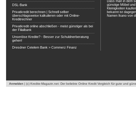
Dass man in dem s
günstige Möbel und 
DSL-Bank
Kleinigkeiten kaufe
Privatkredit berechnen | Schnell selber
bekannt ist dagegen
überschlagsweise kalkulieren oder mit Online-
Namen Ikano von de
Kreditrechner
Privatkredit online abschließen - meist günstiger als bei
der Filialbank
Unseriöse Kredite? - Besser zur Schuldnerberatung
gehen!
Dresdner Cetelem Bank > Commerz Finanz
Anmelden
|
(c) Kredite-Magazin.net: Der beliebte Online Kredit Vergleich für gute und gün