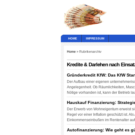
HOME
IMPRESSUM
Home
» Rubrikenarchiv
Kredite & Darlehen nach Einsat
Gründerkredit KfW: Das KfW Star
Der Aufbau einer eigenen unternehmerisch
Angelegenheit. Ob Räumlichkeiten, Maschi
Nötige vorhanden ist, kann der Betrieb l
Hauskauf Finanzierung: Strategi
Der Erwerb von Wohneigentum erweist sich
Regel vor einer Inflation geschützt ist. A
Einkommenseinbußen im Rentenalter aufz
Autofinanzierung: Wie geht es g