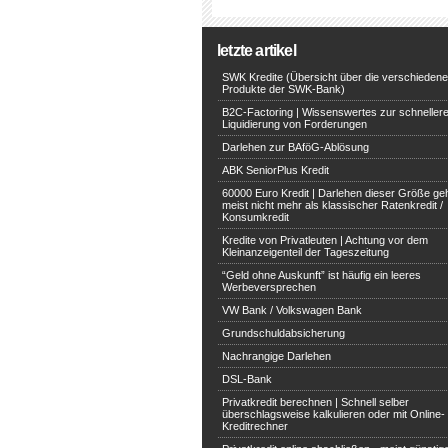
letzte artikel
SWK Kredite (Übersicht über die verschieden
Produkte der SWK-Bank)
B2C-Factoring | Wissenswertes zur schneller
Liquidierung von Forderungen
Darlehen zur BAföG-Ablösung
ABK SeniorPlus Kredit
60000 Euro Kredit | Darlehen dieser Größe ge
meist nicht mehr als klassischer Ratenkredit /
Konsumkredit
Kredite von Privatleuten | Achtung vor dem
Kleinanzeigenteil der Tageszeitung
“Geld ohne Auskunft” ist häufig ein leeres
Werbeversprechen
VW Bank / Volkswagen Bank
Grundschuldabsicherung
Nachrangige Darlehen
DSL-Bank
Privatkredit berechnen | Schnell selber
überschlagsweise kalkulieren oder mit Online-
Kreditrechner