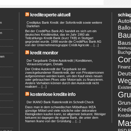
kreditexperte aktuell
schlag
Autok
en
Creditplus Bank Kredit: der Sofortkredit sowie weitere
Darlehen
Ballo
Bei der CreditPlus Bank AG handelt es sich um ein
en
Bau
deutsches Kreditinstitut, das im Jahr 1960 als
Teilzahlungs-Kredit-Bank (kurz TKB) in Stuttgart
Baus
gegründet wurde. 1998 wurde die CreditPlus Bank AG
von der Unternehmensgruppe Crédit Agricole ... […]
Beleihun
Buchg
kredit monitor
hen
Co
Der Targobank Online Autokredit | Konditionen,
Voraussetzungen, Details
Finanz
Der Online Autokredit der Targobank ist ein
Deut
zweckgebundener Ratenkredit, der von Privatpersonen
aufgenommen werden kann, um den Kauf eines neuen
Weg
oder gebrauchten Pkws oder Motorrads zu finanzieren.
Andere Vorhaben können durch den Autokredit nicht
realisiert ... […]
Existe
Gru
kostenlose kredite info
Grun
Der IKANO Bank Ratenkredit im Schnell-Check
Dass man in dem schwedischen Möbelhaus IKEA
Kredi
günstige Möbel und viele nützliche oder dekorative
Kleinigkeiten kaufen kann, ist allgemein bekannt. Weniger
Kredit
bekannt ist dagegen die eigene Bank, die unter dem
Ma
Namen Ikano von der Gründung ... […]
PSD
R