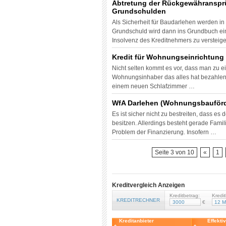
Abtretung der Rückgewähranspr
Grundschulden
Als Sicherheit für Baudarlehen werden in
Grundschuld wird dann ins Grundbuch ein
Insolvenz des Kreditnehmers zu versteig
Kredit für Wohnungseinrichtung
Nicht selten kommt es vor, dass man zu 
Wohnungsinhaber das alles hat bezahlen 
einem neuen Schlafzimmer …
WfA Darlehen (Wohnungsbauförd
Es ist sicher nicht zu bestreiten, dass e
besitzen. Allerdings besteht gerade Fami
Problem der Finanzierung. Insofern …
Seite 3 von 10
«
1
Kreditvergleich Anzeigen
Kreditbetrag:
Kredit
KREDITRECHNER
€
Kreditanbieter
Effekti