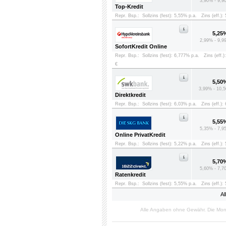
3,90% - 9,9
Top-Kredit
Repr. Bsp.:
Sollzins (fest): 5,55% p.a.
Zins (eff.):
5,25
2,99% - 9,9
SofortKredit Online
Repr. Bsp.:
Sollzins (fest): 6,777% p.a.
Zins (eff.)
€
5,50
3,99% - 10,5
Direktkredit
Repr. Bsp.:
Sollzins (fest): 6,03% p.a.
Zins (eff.):
5,55
5,35% - 7,9
Online PrivatKredit
Repr. Bsp.:
Sollzins (fest): 5,22% p.a.
Zins (eff.):
5,70
5,60% - 7,7
Ratenkredit
Repr. Bsp.:
Sollzins (fest): 5,55% p.a.
Zins (eff.):
Al
Alle Angaben ohne Gewähr. Die Mon