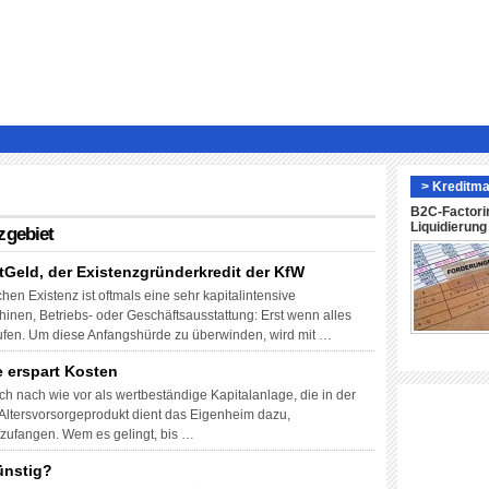
> Kreditma
B2C-Factori
Liquidierun
zgebiet
tGeld, der Existenzgründerkredit der KfW
en Existenz ist oftmals eine sehr kapitalintensive
nen, Betriebs- oder Geschäftsausstattung: Erst wenn alles
aufen. Um diese Anfangshürde zu überwinden, wird mit …
e erspart Kosten
 nach wie vor als wertbeständige Kapitalanlage, die in der
ls Altersvorsorgeprodukt dient das Eigenheim dazu,
ufangen. Wem es gelingt, bis …
ünstig?