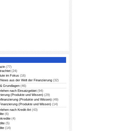
azin
(77)
trachtet
(24)
itute im Fokus
(16)
News aus der Welt der Finanzierung
(32)
 & Grundlagen
(46)
rlehen nach Einsatzgebiet
(94)
zierung (Produkte und Wissen)
(29)
nfinanzierung (Produkte und Wissen)
(49)
Finanzierung (Produkte und Wissen)
(14)
rlehen nach Kredit-Art
(43)
ite
(6)
nkredite
(4)
dite
(5)
ite
(14)