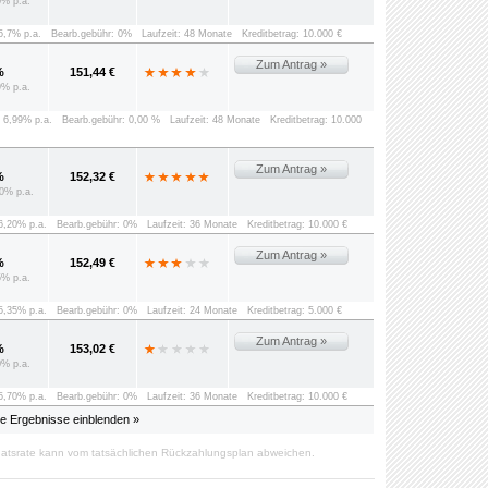
0% p.a.
 5,7% p.a.
Bearb.gebühr: 0%
Laufzeit: 48 Monate
Kreditbetrag: 10.000 €
Zum Antrag »
%
151,44 €
9% p.a.
: 6,99% p.a.
Bearb.gebühr: 0,00 %
Laufzeit: 48 Monate
Kreditbetrag: 10.000
Zum Antrag »
%
152,32 €
0% p.a.
 6,20% p.a.
Bearb.gebühr: 0%
Laufzeit: 36 Monate
Kreditbetrag: 10.000 €
Zum Antrag »
%
152,49 €
5% p.a.
 5,35% p.a.
Bearb.gebühr: 0%
Laufzeit: 24 Monate
Kreditbetrag: 5.000 €
Zum Antrag »
%
153,02 €
0% p.a.
 5,70% p.a.
Bearb.gebühr: 0%
Laufzeit: 36 Monate
Kreditbetrag: 10.000 €
le Ergebnisse einblenden »
atsrate kann vom tatsächlichen Rückzahlungsplan abweichen.