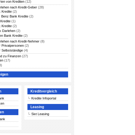
rten von Krediten
(12)
arlehen nach Kredit-Geber
(28)
 Kredite
(2)
 Benz Bank Kredite
(2)
Kredite
(1)
 Kredite
(2)
 Darlehen
(2)
en Bank Kredite
(2)
arlehen nach Kredit-Nehmer
(8)
ür Privatpersonen
(2)
r Selbstständige
(4)
nd zu Finanzen
(27)
ten
(17)
8)
eigen
n
Kreditvergleich
ank
Kredite Infoportal
ken
Leasing
ken
Sixt Leasing
Bank