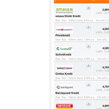
2,85
2,85% - 16,7
smava Direkt Kredit
Repr. Bsp.:
Sollzins (fest): 6,9% p.a.
Zins (eff.): 
4,50
4,50% - 11,9
Privatkredit
Repr. Bsp.:
Sollzins (fest): 7,49% p.a.
Zins (eff.):
4,59
2,99% - 12,9
SofortKredit
Repr. Bsp.:
Sollzins (fest): 6,45% p.a.
Zins (eff.):
4,75
4,74% - 10,9
Online Kredit
Repr. Bsp.:
Sollzins (fest): 8,18% p.a.
Zins (eff.):
4,75
2,90% - 15,9
Barclaycard Kredit
Repr. Bsp.:
Sollzins (fest): 6,69% p.a.
Zins (eff.):
4,90