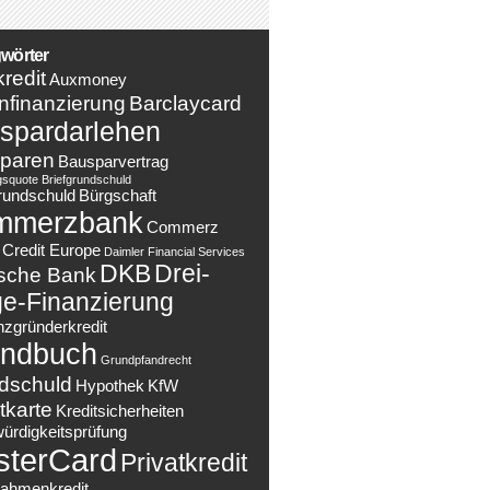
wörter
redit
Auxmoney
nfinanzierung
Barclaycard
spardarlehen
paren
Bausparvertrag
gsquote
Briefgrundschuld
rundschuld
Bürgschaft
mmerzbank
Commerz
Credit Europe
Daimler Financial Services
DKB
Drei-
sche Bank
e-Finanzierung
nzgründerkredit
ndbuch
Grundpfandrecht
dschuld
Hypothek
KfW
tkarte
Kreditsicherheiten
würdigkeitsprüfung
sterCard
Privatkredit
ahmenkredit