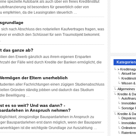
ne spezielle Autobank als auch über ein freies Kreditinstitut
ofinanzierung ist besonders für gewerblich oder von
zu empfehlen, da die Leasingraten steuerlich …
sgrundlage
d sich nach Abschluss des notariellen Kaufvertrages fragen, was
bevor er endlich den Schlüssel für sein Traumobjekt bekommt.
…
ft das ganze ab?
bilien den Erwerb gänzlich aus ihrem eigenen Ersparten
zahl der Fälle wird durch Kredite der Banken ermöglicht, die
Kategorien
> Kreditmag
Aktuell be
Vermögen der Eltern unerheblich
Kreditinst
Wissen & 
 Studenten aller Fachrichtungen einen zügigen Studienabschluss
Allgemeines
nziellen Gründen ständig jobben und dadurch das Studium
Kredite & Da
 die Bewilligung …
Autofinan
Immobilie
ist es so weit? Und was dann? -
Sonstige 
ardarlehen in Anspruch nehmen?
Kredite & Da
öglichkeit, zinsgünstige Bauspardarlehen in Anspruch zu
Dispokred
rtiger Bauspardarlehen erst dann möglich, wenn der Bausparer
Immobilie
sparverträgen ist die wichtigste Grundlage zur Auszahlung …
Onlinekre
Ratenkred