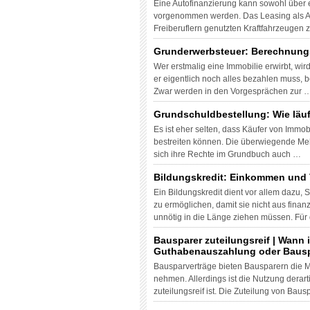
Eine Autofinanzierung kann sowohl über ei
vorgenommen werden. Das Leasing als Aut
Freiberuflern genutzten Kraftfahrzeugen 
Grunderwerbsteuer: Berechnung
Wer erstmalig eine Immobilie erwirbt, wir
er eigentlich noch alles bezahlen muss, 
Zwar werden in den Vorgesprächen zur 
Grundschuldbestellung: Wie läu
Es ist eher selten, dass Käufer von Immo
bestreiten können. Die überwiegende Mehr
sich ihre Rechte im Grundbuch auch …
Bildungskredit: Einkommen und 
Ein Bildungskredit dient vor allem dazu,
zu ermöglichen, damit sie nicht aus fina
unnötig in die Länge ziehen müssen. Für
Bausparer zuteilungsreif | Wann 
Guthabenauszahlung oder Bausp
Bausparverträge bieten Bausparern die M
nehmen. Allerdings ist die Nutzung dera
zuteilungsreif ist. Die Zuteilung von Bau