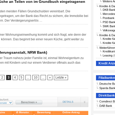
üche an Teilen von im Grundbuch eingetragenen
Weitere A
Kredite & D
DKB Bank
 den meisten Fällen Grundschulden vereinbart. Die
Mercedes
getragen, um der Bank das Recht zu sichern, die Immobilie bei
Postbank 
ern. Der Versteigerungserlös …
PSD Bank
SWK Bank
Volkswag
einer Wohnungseinweihung kommt und sich fragt, wie denn der
Kredite & D
Kredite f
können. Das beginnt bei einer neuen Küche, geht weiter zu
Kredite fü
Weiterführe
Kreditkar
erungsanstalt, NRW Bank)
Leasing
(
s der Traum nahezu jeder Familie ist, einmal Wohneigentum zu
lien mit Kindern und nur einem Verdiener oftmals auch das
Kredit Anz
2
3
4
5
...
10
...
»
Letzte »
Filialbanke
Deutsche B
Sparda Ban
Direktban
laufzeit:
Comdirect 
DETAILS
Berechnen »
DAB Bank
vzins
Ø Monatsr.
Bewertung
Online-Antrag