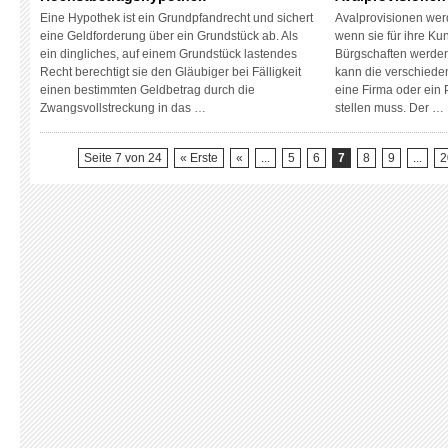
Eine Hypothek ist ein Grundpfandrecht und sichert
Avalprovisionen wer
eine Geldforderung über ein Grundstück ab. Als
wenn sie für ihre Ku
ein dingliches, auf einem Grundstück lastendes
Bürgschaften werden
Recht berechtigt sie den Gläubiger bei Fälligkeit
kann die verschied
einen bestimmten Geldbetrag durch die
eine Firma oder ein 
Zwangsvollstreckung in das …
stellen muss. Der …
Seite 7 von 24
« Erste
«
...
5
6
7
8
9
...
2