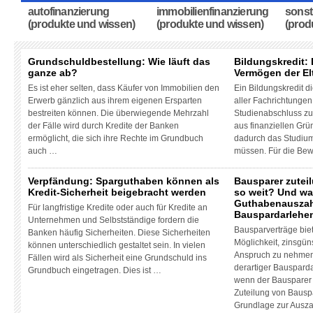
autofinanzierung
immobilienfinanzierung
sonst
(produkte und wissen)
(produkte und wissen)
(prod
Grundschuldbestellung: Wie läuft das
Bildungskredit
ganze ab?
Vermögen der El
Es ist eher selten, dass Käufer von Immobilien den
Ein Bildungskredit d
Erwerb gänzlich aus ihrem eigenen Ersparten
aller Fachrichtunge
bestreiten können. Die überwiegende Mehrzahl
Studienabschluss zu 
der Fälle wird durch Kredite der Banken
aus finanziellen Gr
ermöglicht, die sich ihre Rechte im Grundbuch
dadurch das Studium
auch …
müssen. Für die Bew
Verpfändung: Sparguthaben können als
Bausparer zuteil
Kredit-Sicherheit beigebracht werden
so weit? Und wa
Guthabenauszah
Für langfristige Kredite oder auch für Kredite an
Bauspardarlehe
Unternehmen und Selbstständige fordern die
Bausparverträge bie
Banken häufig Sicherheiten. Diese Sicherheiten
Möglichkeit, zinsgün
können unterschiedlich gestaltet sein. In vielen
Anspruch zu nehmen.
Fällen wird als Sicherheit eine Grundschuld ins
derartiger Bausparda
Grundbuch eingetragen. Dies ist …
wenn der Bausparer z
Zuteilung von Bauspa
Grundlage zur Ausz