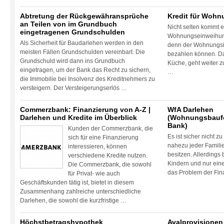
Abtretung der Rückgewähransprüche
Kredit für Wohn
an Teilen von im Grundbuch
Nicht selten kommt e
eingetragenen Grundschulden
Wohnungseinweihung
Als Sicherheit für Baudarlehen werden in den
denn der Wohnungsin
meisten Fällen Grundschulden vereinbart. Die
bezahlen können. Da
Grundschuld wird dann ins Grundbuch
Küche, geht weiter 
eingetragen, um der Bank das Recht zu sichern,
…
die Immobilie bei Insolvenz des Kreditnehmers zu
versteigern. Der Versteigerungserlös …
Commerzbank: Finanzierung von A-Z |
WfA Darlehen
Darlehen und Kredite im Überblick
(Wohnungsbaufö
Bank)
Kunden der Commerzbank, die
Es ist sicher nicht z
sich für eine Finanzierung
nahezu jeder Famili
interessieren, können
besitzen. Allerdings
verschiedene Kredite nutzen.
Kindern und nur ein
Die Commerzbank, die sowohl
das Problem der Fin
für Privat- wie auch
Geschäftskunden tätig ist, bietet in diesem
Zusammenhang zahlreiche unterschiedliche
Darlehen, die sowohl die kurzfristige …
Höchstbetragshypothek
Avalprovisionen