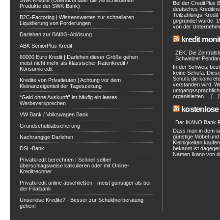
SWK Kredite (Übersicht über die verschiedenen
Bei der CreditPlus 
Produkte der SWK-Bank)
deutsches Kreditinst
Teilzahlungs-Kredit
B2C-Factoring | Wissenswertes zur schnelleren
gegründet wurde. 1
Liquidierung von Forderungen
von der Unternehmen
Darlehen zur BAföG-Ablösung
kredit moni
ABK SeniorPlus Kredit
ZEK: Die Zentralste
60000 Euro Kredit | Darlehen dieser Größe gehen
Schweizer Pendan
meist nicht mehr als klassischer Ratenkredit /
In der Schweiz bezi
Konsumkredit
keine Schufa. Diese 
Schufa die konkret
Kredite von Privatleuten | Achtung vor dem
verstanden wird. W
Kleinanzeigenteil der Tageszeitung
umgangssprachlich a
organisierten ... […]
“Geld ohne Auskunft” ist häufig ein leeres
Werbeversprechen
kostenlose 
VW Bank / Volkswagen Bank
Der IKANO Bank Ra
Grundschuldabsicherung
Dass man in dem s
günstige Möbel und 
Nachrangige Darlehen
Kleinigkeiten kaufe
DSL-Bank
bekannt ist dagegen
Namen Ikano von de
Privatkredit berechnen | Schnell selber
überschlagsweise kalkulieren oder mit Online-
Kreditrechner
Privatkredit online abschließen - meist günstiger als bei
der Filialbank
Unseriöse Kredite? - Besser zur Schuldnerberatung
gehen!