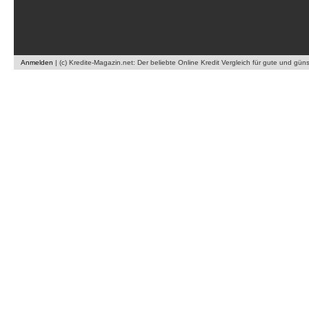
Anmelden
|
(c) Kredite-Magazin.net: Der beliebte Online Kredit Vergleich für gute und gün