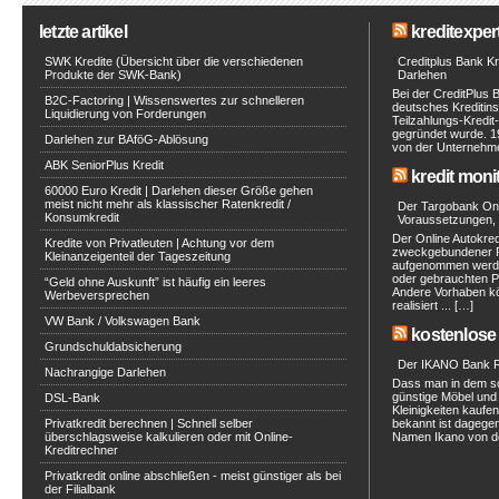
letzte artikel
kreditexpert
SWK Kredite (Übersicht über die verschiedenen
Creditplus Bank Kre
Produkte der SWK-Bank)
Darlehen
Bei der CreditPlus 
B2C-Factoring | Wissenswertes zur schnelleren
deutsches Kreditinst
Liquidierung von Forderungen
Teilzahlungs-Kredit
gegründet wurde. 1
Darlehen zur BAföG-Ablösung
von der Unternehmen
ABK SeniorPlus Kredit
kredit moni
60000 Euro Kredit | Darlehen dieser Größe gehen
meist nicht mehr als klassischer Ratenkredit /
Der Targobank Onli
Konsumkredit
Voraussetzungen, 
Der Online Autokred
Kredite von Privatleuten | Achtung vor dem
zweckgebundener Ra
Kleinanzeigenteil der Tageszeitung
aufgenommen werde
oder gebrauchten P
“Geld ohne Auskunft” ist häufig ein leeres
Andere Vorhaben kö
Werbeversprechen
realisiert ... […]
VW Bank / Volkswagen Bank
kostenlose 
Grundschuldabsicherung
Der IKANO Bank Ra
Nachrangige Darlehen
Dass man in dem s
günstige Möbel und 
DSL-Bank
Kleinigkeiten kaufe
Privatkredit berechnen | Schnell selber
bekannt ist dagegen
überschlagsweise kalkulieren oder mit Online-
Namen Ikano von de
Kreditrechner
Privatkredit online abschließen - meist günstiger als bei
der Filialbank