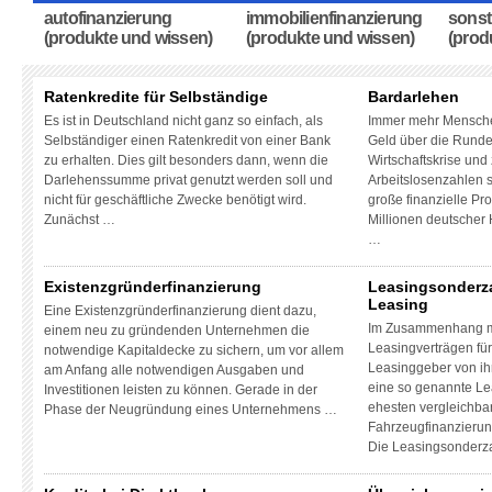
autofinanzierung
immobilienfinanzierung
sonst
(produkte und wissen)
(produkte und wissen)
(prod
Ratenkredite für Selbständige
Bardarlehen
Es ist in Deutschland nicht ganz so einfach, als
Immer mehr Menschen
Selbständiger einen Ratenkredit von einer Bank
Geld über die Runde
zu erhalten. Dies gilt besonders dann, wenn die
Wirtschaftskrise un
Darlehenssumme privat genutzt werden soll und
Arbeitslosenzahlen s
nicht für geschäftliche Zwecke benötigt wird.
große finanzielle Pr
Zunächst …
Millionen deutscher 
…
Existenzgründerfinanzierung
Leasingsonderz
Leasing
Eine Existenzgründerfinanzierung dient dazu,
Im Zusammenhang mi
einem neu zu gründenden Unternehmen die
Leasingverträgen für
notwendige Kapitaldecke zu sichern, um vor allem
Leasinggeber von ih
am Anfang alle notwendigen Ausgaben und
eine so genannte Le
Investitionen leisten zu können. Gerade in der
ehesten vergleichbar
Phase der Neugründung eines Unternehmens …
Fahrzeugfinanzierung
Die Leasingsonderza