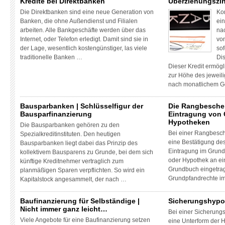
Kredite bei Direktbanken
Überziehungszi
Die Direktbanken sind eine neue Generation von
Kon
Banken, die ohne Außendienst und Filialen
ein
arbeiten. Alle Bankgeschäfte werden über das
na
Internet, oder Telefon erledigt. Damit sind sie in
von
der Lage, wesentlich kostengünstiger, las viele
sof
traditionelle Banken …
Dis
Dieser Kredit ermög
zur Höhe des jeweili
nach monatlichem 
Bausparbanken | Schlüsselfigur der
Die Rangbesche
Bausparfinanzierung
Eintragung von 
Hypotheken
Die Bausparbanken gehören zu den
Bei einer Rangbesch
Spezialkreditinstituten. Den heutigen
eine Bestätigung des
Bausparbanken liegt dabei das Prinzip des
Eintragung im Grun
kollektivem Bausparens zu Grunde, bei dem sich
oder Hypothek an ei
künftige Kreditnehmer vertraglich zum
Grundbuch eingetrag
planmäßigen Sparen verpflichten. So wird ein
Grundpfandrechte i
Kapitalstock angesammelt, der nach …
Baufinanzierung für Selbständige |
Sicherungshypo
Nicht immer ganz leicht…
Bei einer Sicherung
Viele Angebote für eine Baufinanzierung setzen
eine Unterform der H