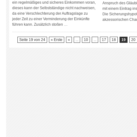
ein regelmäßiges und sicheres Einkommen voran,
Anspruch des Gläub
dieses kann der Selbstständige nicht nachweisen,
mit einem Eintrag in
da eine Verschlechterung der Auftragslage zu
Die Sicherungshypot
jeder Zeit zu einer Verminderung der Einkünfte
akzessorischen Char
führen kann. Zusätzlich stoßen …
Seite 19 von 24
« Erste
«
...
10
...
17
18
19
20