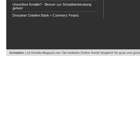
Unseriöse Kredite? - Besser zur Schuldnerberatung
gehen!
Dresdner Cetelem Bank > Commerz Finanz
Anmelden
|
(c) Kredite-Magazin.net: Der beliebte Online Kredit Vergleich für gute und gün